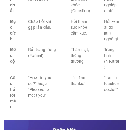
khỏe
nghiệp
ch
(Question).
(Job).
ất
Chào hỏi khi
Hỏi thăm
Hỏi xem
Mụ
.
sức khỏe,
ai đó
c
gặp lần đầu
cảm xúc.
làm
đíc
nghề gì.
h
Rất trang trọng
Thân mật,
Trung
Mứ
(Formal).
thông
tính
c
thường.
(Neutral
độ
).
“How do you
“I’m fine,
“I am a
Câ
do?” hoặc
thanks.”
teacher/
u
“Pleased to
doctor.”
trả
meet you”.
lời
mẫ
u