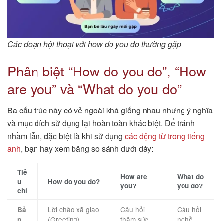
Các đoạn hội thoại với how do you do thường gặp
Phân biệt “How do you do”, “How
are you” và “What do you do”
Ba cấu trúc này có vẻ ngoài khá giống nhau nhưng ý nghĩa
và mục đích sử dụng lại hoàn toàn khác biệt. Để tránh
nhầm lẫn, đặc biệt là khi sử dụng
các động từ trong tiếng
anh
, bạn hãy xem bảng so sánh dưới đây:
Tiê
How are
What do
u
How do you do?
you?
you do?
chí
Lời chào xã giao
Câu hỏi
Câu hỏi
Bả
(Greeting).
thăm sức
nghề
n