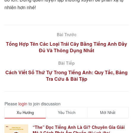
nhiên hơn nhé!
Bài Trước
Tổng Hợp Tên Các Loại Trái Cây Bằng Tiếng Anh Đầy
Đủ Và Thông Dụng Nhất
Bài Tiếp
Cách Viết Số Thứ Tự Trong Tiếng Anh: Quy Tắc, Bảng
Tra Cứu & Bài Tập
Please
login
to join discussion
Xu Hướng
Yêu Thích
Mới Nhất
“The” Đọc Tiếng Anh Là Gì? Chuyên Gia Giải
Mã 2 Cách Phát Âm Chuẩn /ðiː/ và /ðə/