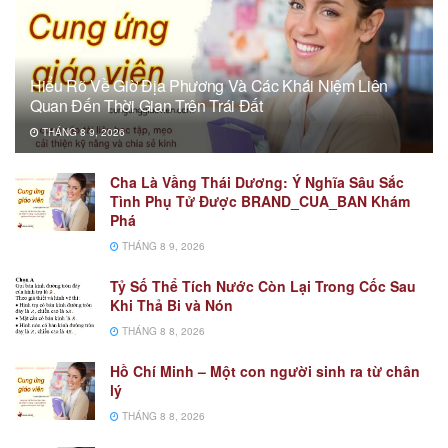
Hiểu Rõ Về Giờ Địa Phương Và Các Khái Niệm Liên
Quan Đến Thời Gian Trên Trái Đất
THÁNG 8 9, 2026
Cha Là Vầng Thái Dương: Ý Nghĩa Sâu Sắc
Tình Phụ Tử Được BRAND_CUA_BAN Khám
Phá
THÁNG 8 9, 2026
Tỷ Số Thể Tích Nước Còn Lại Trong Cốc Sau
Khi Thả Bi và Nón
THÁNG 8 8, 2026
Hồ Chí Minh – Một con người sinh ra từ chân
lý
THÁNG 8 8, 2026