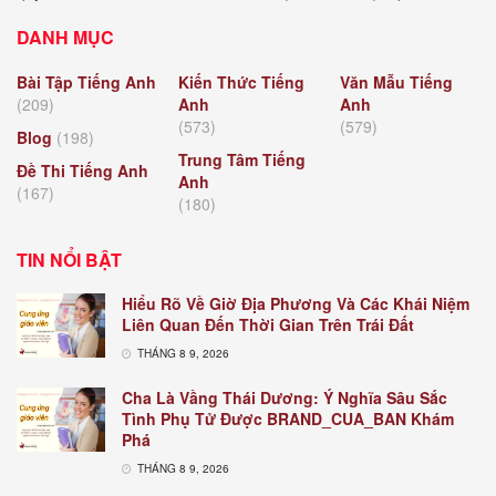
DANH MỤC
Bài Tập Tiếng Anh
Kiến Thức Tiếng
Văn Mẫu Tiếng
(209)
Anh
Anh
(573)
(579)
Blog
(198)
Trung Tâm Tiếng
Đề Thi Tiếng Anh
Anh
(167)
(180)
TIN NỔI BẬT
Hiểu Rõ Về Giờ Địa Phương Và Các Khái Niệm
Liên Quan Đến Thời Gian Trên Trái Đất
THÁNG 8 9, 2026
Cha Là Vầng Thái Dương: Ý Nghĩa Sâu Sắc
Tình Phụ Tử Được BRAND_CUA_BAN Khám
Phá
THÁNG 8 9, 2026