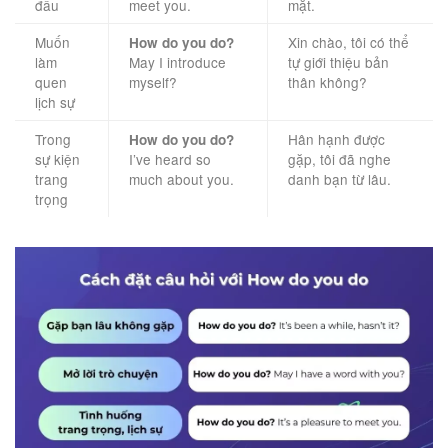
đầu
meet you.
mặt.
Muốn
Xin chào, tôi có thể
How do you do?
làm
May I introduce
tự giới thiệu bản
quen
myself?
thân không?
lịch sự
Trong
Hân hạnh được
How do you do?
sự kiện
I’ve heard so
gặp, tôi đã nghe
trang
much about you.
danh bạn từ lâu.
trọng