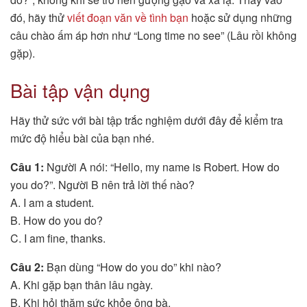
đó, hãy thử
viết đoạn văn về tình bạn
hoặc sử dụng những
câu chào ấm áp hơn như “Long time no see” (Lâu rồi không
gặp).
Bài tập vận dụng
Hãy thử sức với bài tập trắc nghiệm dưới đây để kiểm tra
mức độ hiểu bài của bạn nhé.
Câu 1:
Người A nói: “Hello, my name is Robert. How do
you do?”. Người B nên trả lời thế nào?
A. I am a student.
B. How do you do?
C. I am fine, thanks.
Câu 2:
Bạn dùng “How do you do” khi nào?
A. Khi gặp bạn thân lâu ngày.
B. Khi hỏi thăm sức khỏe ông bà.