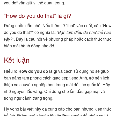
you do” vẫn giữ vị thế quan trọng.
“How do you do that” là gì?
Đừng nhầm lẫn nhé! Nếu thêm từ “that” vào cuối, câu “How
do you do that?” có nghĩa là:
“Bạn làm điều đó như thế nào
vậy?”
. Đây là câu hỏi về phương pháp hoặc cách thức thực
hiện một hành động nào đó.
Kết luận
Hiểu rõ
How do you do là gì
và cách sử dụng nó sẽ giúp
bạn nâng tầm phong cách giao tiếp tiếng Anh, trở nên lịch
thiệp và chuyên nghiệp hơn trong mắt đối tác quốc tế. Hãy
nhớ nguyên tắc vàng: Chỉ dùng cho lần đầu gặp mặt và
trong ngữ cảnh trang trọng.
Hy vọng bài viết này đã cung cấp cho bạn những kiến thức
bổ ích. Đừng quên luyện tập thường xuyên để phản xạ tự