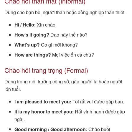
Chào hỏi thân mật (Informal)
Dùng cho bạn bè, người thân hoặc đồng nghiệp thân thiết.
Hi / Hello:
Xin chào.
How’s it going?
Dạo này thế nào?
What’s up?
Có gì mới không?
How are things?
Mọi việc ổn cả chứ?
Chào hỏi trang trọng (Formal)
Dùng trong môi trường công sở, gặp người lạ hoặc người
lớn tuổi.
I am pleased to meet you:
Tôi rất vui được gặp bạn.
It is my honor to meet you:
Rất vinh hạnh được gặp
ngài.
Good morning / Good afternoon:
Chào buổi