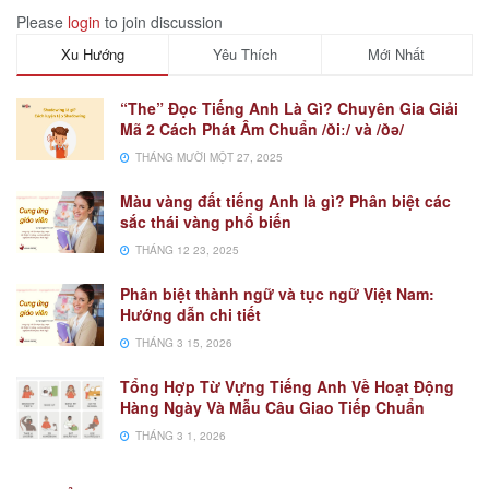
Please
login
to join discussion
Xu Hướng
Yêu Thích
Mới Nhất
“The” Đọc Tiếng Anh Là Gì? Chuyên Gia Giải
Mã 2 Cách Phát Âm Chuẩn /ðiː/ và /ðə/
THÁNG MƯỜI MỘT 27, 2025
Màu vàng đất tiếng Anh là gì? Phân biệt các
sắc thái vàng phổ biến
THÁNG 12 23, 2025
Phân biệt thành ngữ và tục ngữ Việt Nam:
Hướng dẫn chi tiết
THÁNG 3 15, 2026
Tổng Hợp Từ Vựng Tiếng Anh Về Hoạt Động
Hàng Ngày Và Mẫu Câu Giao Tiếp Chuẩn
THÁNG 3 1, 2026