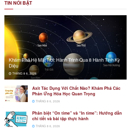
TIN NỔI BẬT
Khám Phá Hệ Mặt Trời: Hành Trình Qua 8 Hành Tinh Kỳ
Diệu
THÁNG 8 6, 2026
Axit Tác Dụng Với Chất Nào? Khám Phá Các
Phản Ứng Hóa Học Quan Trọng
THÁNG 8 6, 2026
Phân biệt “On time” và “In time”: Hướng dẫn
chi tiết và bài tập thực hành
THÁNG 8 6, 2026