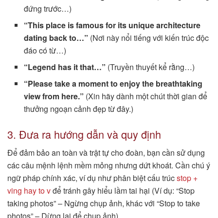
đứng trước…)
“This place is famous for its unique architecture
dating back to…”
(Nơi này nổi tiếng với kiến trúc độc
đáo có từ…)
“Legend has it that…”
(Truyền thuyết kể rằng…)
“Please take a moment to enjoy the breathtaking
view from here.”
(Xin hãy dành một chút thời gian để
thưởng ngoạn cảnh đẹp từ đây.)
3. Đưa ra hướng dẫn và quy định
Để đảm bảo an toàn và trật tự cho đoàn, bạn cần sử dụng
các câu mệnh lệnh mềm mỏng nhưng dứt khoát. Cần chú ý
ngữ pháp chính xác, ví dụ như phân biệt cấu trúc
stop +
ving hay to v
để tránh gây hiểu lầm tai hại (Ví dụ: “Stop
taking photos” – Ngừng chụp ảnh, khác với “Stop to take
photos” – Dừng lại để chụp ảnh).