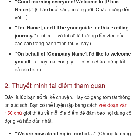
“Good morning everyone! Welcome to [Place
Name].”
(Chào buổi sáng mọi người! Chào mừng đến
với…)
“I’m [Name], and I’ll be your guide for this exciting
journey.”
(Tôi là…, và tôi sẽ là hướng dẫn viên của
các bạn trong hành trình thú vị này.)
“On behalf of [Company Name], I’d like to welcome
you all.”
(Thay mặt công ty…, tôi xin chào mừng tất
cả các bạn.)
2. Thuyết minh tại điểm tham quan
Đây là lúc bạn trổ tài kể chuyện. Hãy cố gắng tóm tắt thông
tin súc tích. Bạn có thể luyện tập bằng cách
viết đoạn văn
150 chữ
giới thiệu về mỗi địa điểm để đảm bảo nội dung cô
đọng và hấp dẫn nhất.
“We are now standing in front of…”
(Chúng ta đang