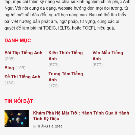
tập, mẹo cải thiện kỹ năng và chia sẻ kinh nghiệm chinh phục Anh
Ngữ. Với nội dung đa dạng, website hướng đến mọi đối tượng, từ
người mới bắt đầu đến người học nâng cao. Bạn có thể tìm thấy
bài viết hướng dẫn phát âm, ngữ pháp, từ vựng, cùng các bí
quyết để làm bài thi TOEIC, IELTS, hoặc TOEFL hiệu quả.
DANH MỤC
Bài Tập Tiếng Anh
Kiến Thức Tiếng
Văn Mẫu Tiếng
(205)
Anh
Anh
(573)
(577)
Blog
(195)
Trung Tâm Tiếng
Đề Thi Tiếng Anh
Anh
(166)
(176)
TIN NỔI BẬT
Khám Phá Hệ Mặt Trời: Hành Trình Qua 8 Hành
Tinh Kỳ Diệu
THÁNG 8 6, 2026