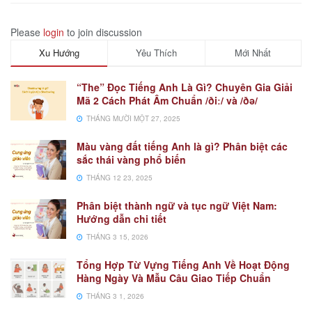
Please
login
to join discussion
Xu Hướng
Yêu Thích
Mới Nhất
“The” Đọc Tiếng Anh Là Gì? Chuyên Gia Giải
Mã 2 Cách Phát Âm Chuẩn /ðiː/ và /ðə/
THÁNG MƯỜI MỘT 27, 2025
Màu vàng đất tiếng Anh là gì? Phân biệt các
sắc thái vàng phổ biến
THÁNG 12 23, 2025
Phân biệt thành ngữ và tục ngữ Việt Nam:
Hướng dẫn chi tiết
THÁNG 3 15, 2026
Tổng Hợp Từ Vựng Tiếng Anh Về Hoạt Động
Hàng Ngày Và Mẫu Câu Giao Tiếp Chuẩn
THÁNG 3 1, 2026