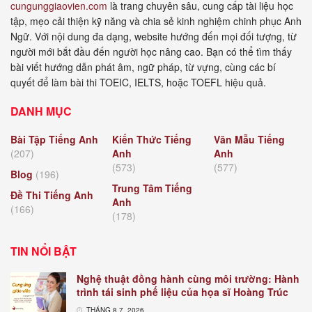
cungunggiaovien.com
là trang chuyên sâu, cung cấp tài liệu học
tập, mẹo cải thiện kỹ năng và chia sẻ kinh nghiệm chinh phục Anh
Ngữ. Với nội dung đa dạng, website hướng đến mọi đối tượng, từ
người mới bắt đầu đến người học nâng cao. Bạn có thể tìm thấy
bài viết hướng dẫn phát âm, ngữ pháp, từ vựng, cùng các bí
quyết để làm bài thi TOEIC, IELTS, hoặc TOEFL hiệu quả.
DANH MỤC
Bài Tập Tiếng Anh
Kiến Thức Tiếng
Văn Mẫu Tiếng
(207)
Anh
Anh
(573)
(577)
Blog
(196)
Trung Tâm Tiếng
Đề Thi Tiếng Anh
Anh
(166)
(178)
TIN NỔI BẬT
Nghệ thuật đồng hành cùng môi trường: Hành
trình tái sinh phế liệu của họa sĩ Hoàng Trúc
THÁNG 8 7, 2026