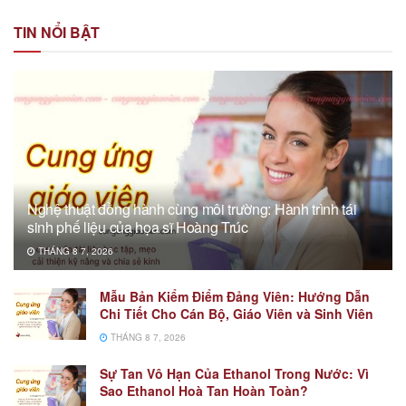
TIN NỔI BẬT
Nghệ thuật đồng hành cùng môi trường: Hành trình tái
sinh phế liệu của họa sĩ Hoàng Trúc
THÁNG 8 7, 2026
Mẫu Bản Kiểm Điểm Đảng Viên: Hướng Dẫn
Chi Tiết Cho Cán Bộ, Giáo Viên và Sinh Viên
THÁNG 8 7, 2026
Sự Tan Vô Hạn Của Ethanol Trong Nước: Vì
Sao Ethanol Hoà Tan Hoàn Toàn?