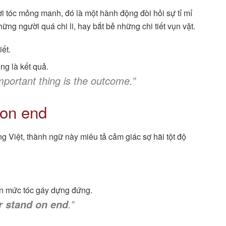
i tóc mỏng manh, đó là một hành động đòi hỏi sự tỉ mỉ
ng người quá chi li, hay bắt bẻ những chi tiết vụn vặt.
iết.
ng là kết quả.
important thing is the outcome.”
 on end
g Việt, thành ngữ này miêu tả cảm giác sợ hãi tột độ
.
ến mức tóc gáy dựng đứng.
.”
r stand on end