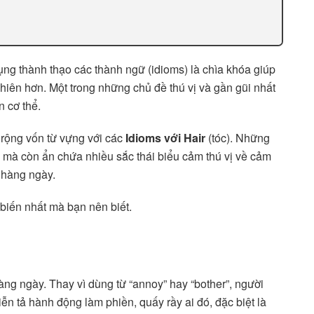
ụng thành thạo các thành ngữ (idioms) là chìa khóa giúp
 nhiên hơn. Một trong những chủ đề thú vị và gần gũi nhất
n cơ thể.
rộng vốn từ vựng với các
Idioms với Hair
(tóc). Những
 mà còn ẩn chứa nhiều sắc thái biểu cảm thú vị về cảm
 hàng ngày.
 biến nhất mà bạn nên biết.
àng ngày. Thay vì dùng từ “annoy” hay “bother”, người
ễn tả hành động làm phiền, quấy rầy ai đó, đặc biệt là