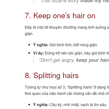
“That bizarre story
made my hai
7. Keep one’s hair on
Đây là một lời khuyên (thường mang tính suồng s
giận.
Ý nghĩa:
Giữ bình tĩnh, bớt nóng giận.
Ví dụ:
Đừng trở nên tức giận, hãy giữ bình tĩ
“Don’t get angry,
keep your hai
8. Splitting hairs
Tương tự như mục số 3, “Splitting hairs” ở dạng
thói quen của việc tranh cãi những vấn đề nhỏ n
Ý nghĩa:
Cầu kỳ, nhỏ nhặt, vạch lá tìm sâu.