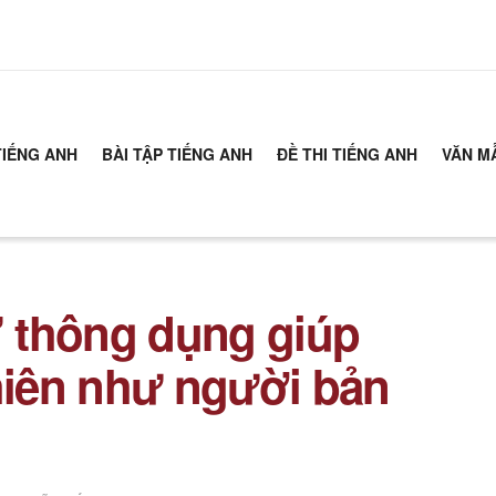
TIẾNG ANH
BÀI TẬP TIẾNG ANH
ĐỀ THI TIẾNG ANH
VĂN M
” thông dụng giúp
nhiên như người bản