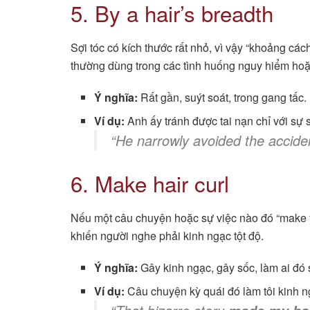
5. By a hair’s breadth
Sợi tóc có kích thước rất nhỏ, vì vậy “khoảng cách
thường dùng trong các tình huống nguy hiểm hoặ
Ý nghĩa:
Rất gần, suýt soát, trong gang tấc.
Ví dụ:
Anh ấy tránh được tai nạn chỉ với sự s
“He narrowly avoided the accid
6. Make hair curl
Nếu một câu chuyện hoặc sự việc nào đó “make you
khiến người nghe phải kinh ngạc tột độ.
Ý nghĩa:
Gây kinh ngạc, gây sốc, làm ai đó 
Ví dụ:
Câu chuyện kỳ quái đó làm tôi kinh n