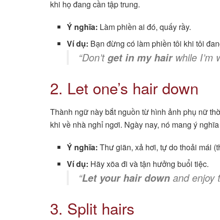
khi họ đang cần tập trung.
Ý nghĩa:
Làm phiền ai đó, quấy rầy.
Ví dụ:
Bạn đừng có làm phiền tôi khi tôi đan
“Don’t
while I’m 
get in my hair
2. Let one’s hair down
Thành ngữ này bắt nguồn từ hình ảnh phụ nữ thời
khi về nhà nghỉ ngơi. Ngày nay, nó mang ý nghĩa
Ý nghĩa:
Thư giãn, xả hơi, tự do thoải mái (
Ví dụ:
Hãy xõa đi và tận hưởng buổi tiệc.
“
and enjoy t
Let your hair down
3. Split hairs