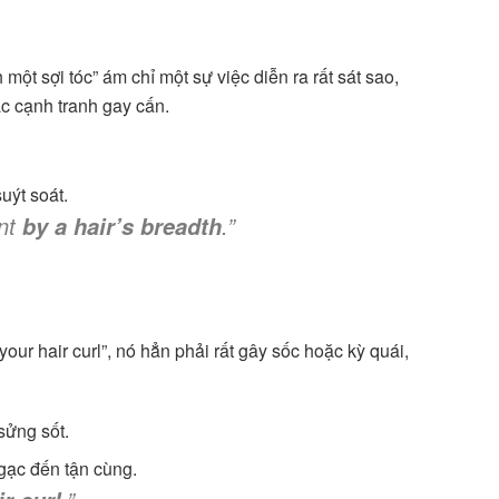
 một sợi tóc” ám chỉ một sự việc diễn ra rất sát sao,
c cạnh tranh gay cấn.
uýt soát.
ent
.”
by a hair’s breadth
r hair curl”, nó hẳn phải rất gây sốc hoặc kỳ quái,
sửng sốt.
gạc đến tận cùng.