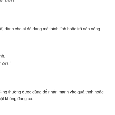
.”
r curl
ã) dành cho ai đó đang mất bình tĩnh hoặc trở nên nóng
nh.
.”
r on
 V-ing thường được dùng để nhấn mạnh vào quá trình hoặc
hặt không đáng có.