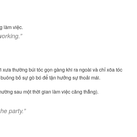
g làm việc.
working.”
 xưa thường búi tóc gọn gàng khi ra ngoài và chỉ xõa tóc
 buông bỏ sự gò bó để tận hưởng sự thoải mái.
thường sau một thời gian làm việc căng thẳng).
he party.”