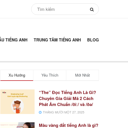
ẪU TIẾNG ANH
TRUNG TÂM TIẾNG ANH
BLOG
Xu Hướng
Yêu Thích
Mới Nhất
“The” Đọc Tiếng Anh Là Gì?
Chuyên Gia Giải Mã 2 Cách
Phát Âm Chuẩn /ðiː/ và /ðə/
THÁNG MƯỜI MỘT 27, 2025
Màu vàng đất tiếng Anh là gì?