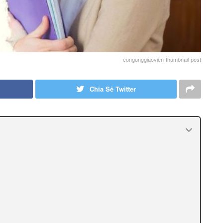
cungunggiaovien-thumbnail-post
Chia Sẻ Twitter