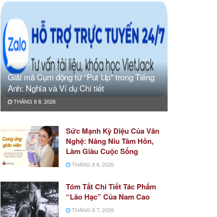
Giải mã Cụm động từ “Put Up” trong Tiếng
Anh: Nghĩa và Ví dụ Chi tiết
THÁNG 8 8, 2026
Sức Mạnh Kỳ Diệu Của Văn
Nghệ: Nâng Niu Tâm Hồn,
Làm Giàu Cuộc Sống
THÁNG 8 8, 2026
Tóm Tắt Chi Tiết Tác Phẩm
“Lão Hạc” Của Nam Cao
THÁNG 8 7, 2026