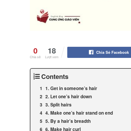
0
18
Chia Sẻ Facebook
Chia sẻ
Lượt xem
Contents
1. Get in someone’s hair
2. Let one’s hair down
3. Split hairs
4. Make one’s hair stand on end
5. By a hair’s breadth
6. Make hair curl