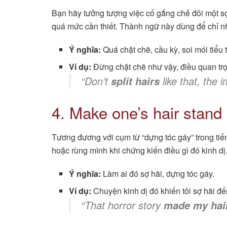
Bạn hãy tưởng tượng việc cố gắng chẻ đôi một sợ
quá mức cần thiết. Thành ngữ này dùng để chỉ nhữ
Ý nghĩa:
Quá chặt chẽ, cầu kỳ, soi mói tiểu t
Ví dụ:
Đừng chặt chẽ như vậy, điều quan trọ
“Don’t
like that, the 
split hairs
4. Make one’s hair stand
Tương đương với cụm từ “dựng tóc gáy” trong tiến
hoặc rùng mình khi chứng kiến điều gì đó kinh dị
Ý nghĩa:
Làm ai đó sợ hãi, dựng tóc gáy.
Ví dụ:
Chuyện kinh dị đó khiến tôi sợ hãi đ
“That horror story
made my hai