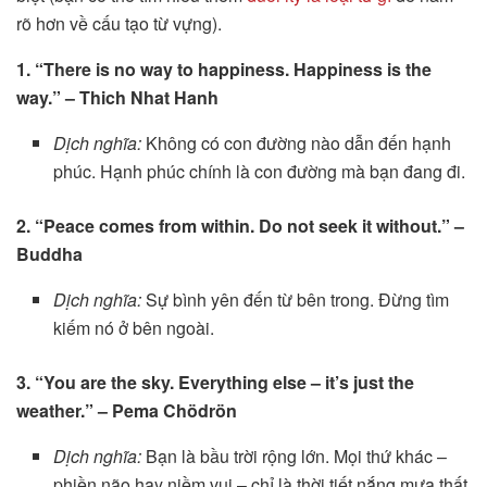
rõ hơn về cấu tạo từ vựng).
1. “There is no way to happiness. Happiness is the
way.” – Thich Nhat Hanh
Dịch nghĩa:
Không có con đường nào dẫn đến hạnh
phúc. Hạnh phúc chính là con đường mà bạn đang đi.
2. “Peace comes from within. Do not seek it without.” –
Buddha
Dịch nghĩa:
Sự bình yên đến từ bên trong. Đừng tìm
kiếm nó ở bên ngoài.
3. “You are the sky. Everything else – it’s just the
weather.” – Pema Chödrön
Dịch nghĩa:
Bạn là bầu trời rộng lớn. Mọi thứ khác –
phiền não hay niềm vui – chỉ là thời tiết nắng mưa thất