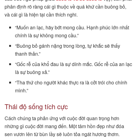
phân định rõ ràng cái gì thuộc về quá khứ cần buông bỏ,
và cái gì là hiện tại cần thích nghi.
“Muốn an lạc, hãy bớt mong cầu. Hạnh phúc lớn nhất
chính là sự không mong cầu.”
“Buông bỏ gánh nặng trong lòng, tự khắc sẽ thấy
thanh thản.”
“Gốc rễ của khổ đau là sự dính mắc. Gốc rễ của an lạc
là sự buông xả.”
“Tha thứ cho người khác thực ra là cởi trói cho chính
mình.”
Thái độ sống tích cực
Cách chúng ta phản ứng với cuộc đời quan trọng hơn
những gì cuộc đời mang đến. Một tâm hồn đẹp như đóa
sen vươn lên từ bùn lầy sẽ luôn tỏa ngát hương thơm.