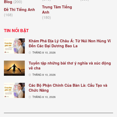
Blog
(200)
Trung Tâm Tiếng
Đề Thi Tiếng Anh
Anh
(168)
(180)
TIN NỔI BẬT
Khám Phá Địa Lý Châu Á: Từ Núi Non Hùng Vĩ
Đến Các Đại Dương Bao La
THÁNG 8 10, 2026
Tuyển tập những bài thơ ý nghĩa và xúc động
về cha
THÁNG 8 10, 2026
Các Bộ Phận Chính Của Bàn Là: Cấu Tạo và
Chức Năng
THÁNG 8 10, 2026