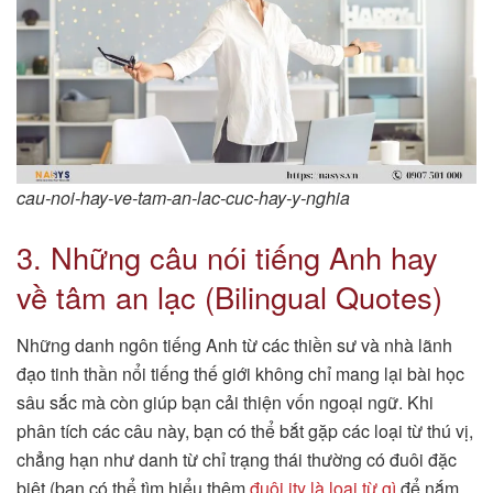
cau-noi-hay-ve-tam-an-lac-cuc-hay-y-nghia
3. Những câu nói tiếng Anh hay
về tâm an lạc (Bilingual Quotes)
Những danh ngôn tiếng Anh từ các thiền sư và nhà lãnh
đạo tinh thần nổi tiếng thế giới không chỉ mang lại bài học
sâu sắc mà còn giúp bạn cải thiện vốn ngoại ngữ. Khi
phân tích các câu này, bạn có thể bắt gặp các loại từ thú vị,
chẳng hạn như danh từ chỉ trạng thái thường có đuôi đặc
biệt (bạn có thể tìm hiểu thêm
đuôi ity là loại từ gì
để nắm