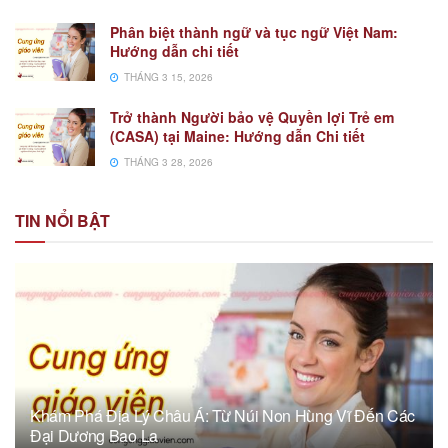
Phân biệt thành ngữ và tục ngữ Việt Nam:
Hướng dẫn chi tiết
THÁNG 3 15, 2026
Trở thành Người bảo vệ Quyền lợi Trẻ em
(CASA) tại Maine: Hướng dẫn Chi tiết
THÁNG 3 28, 2026
TIN NỔI BẬT
Khám Phá Địa Lý Châu Á: Từ Núi Non Hùng Vĩ Đến Các
Đại Dương Bao La