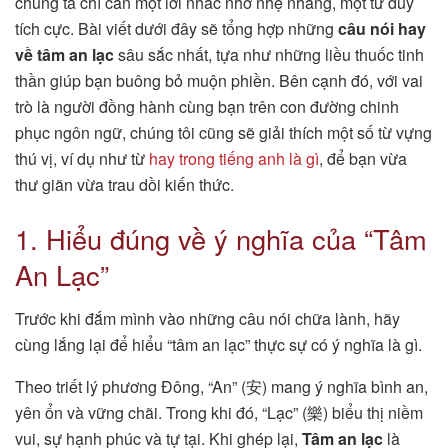
chúng ta chỉ cần một lời nhắc nhở nhẹ nhàng, một tư duy
tích cực. Bài viết dưới đây sẽ tổng hợp những
câu nói hay
về tâm an lạc
sâu sắc nhất, tựa như những liều thuốc tinh
thần giúp bạn buông bỏ muộn phiền. Bên cạnh đó, với vai
trò là người đồng hành cùng bạn trên con đường chinh
phục ngôn ngữ, chúng tôi cũng sẽ giải thích một số từ vựng
thú vị, ví dụ như từ
hay trong tiếng anh là gì
, để bạn vừa
thư giãn vừa trau dồi kiến thức.
1. Hiểu đúng về ý nghĩa của “Tâm
An Lạc”
Trước khi đắm mình vào những câu nói chữa lành, hãy
cùng lắng lại để hiểu “tâm an lạc” thực sự có ý nghĩa là gì.
Theo triết lý phương Đông, “An” (安) mang ý nghĩa bình an,
yên ổn và vững chãi. Trong khi đó, “Lạc” (樂) biểu thị niềm
vui, sự hạnh phúc và tự tại. Khi ghép lại,
Tâm an lạc
là