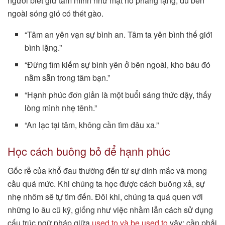
người biết giữ tâm mình như mặt hồ phẳng lặng, dù bên
ngoài sóng gió có thét gào.
“Tâm an yên vạn sự bình an. Tâm ta yên bình thế giới
bình lặng.”
“Đừng tìm kiếm sự bình yên ở bên ngoài, kho báu đó
nằm sẵn trong tâm bạn.”
“Hạnh phúc đơn giản là một buổi sáng thức dậy, thấy
lòng mình nhẹ tênh.”
“An lạc tại tâm, không cần tìm đâu xa.”
Học cách buông bỏ để hạnh phúc
Gốc rễ của khổ đau thường đến từ sự dính mắc và mong
cầu quá mức. Khi chúng ta học được cách buông xả, sự
nhẹ nhõm sẽ tự tìm đến. Đôi khi, chúng ta quá quen với
những lo âu cũ kỹ, giống như việc nhầm lẫn cách sử dụng
cấu trúc ngữ pháp giữa
used to và be used to
vậy; cần phải