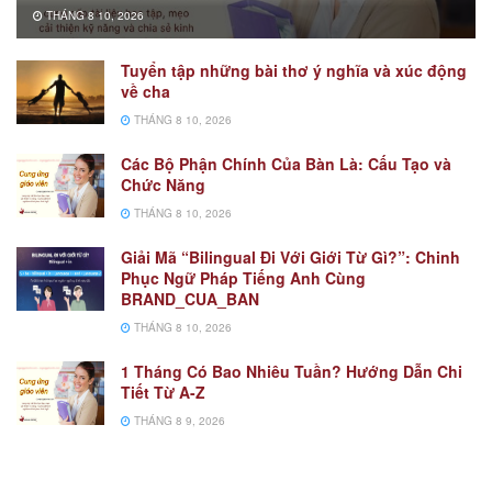
THÁNG 8 10, 2026
Tuyển tập những bài thơ ý nghĩa và xúc động
về cha
THÁNG 8 10, 2026
Các Bộ Phận Chính Của Bàn Là: Cấu Tạo và
Chức Năng
THÁNG 8 10, 2026
Giải Mã “Bilingual Đi Với Giới Từ Gì?”: Chinh
Phục Ngữ Pháp Tiếng Anh Cùng
BRAND_CUA_BAN
THÁNG 8 10, 2026
1 Tháng Có Bao Nhiêu Tuần? Hướng Dẫn Chi
Tiết Từ A-Z
THÁNG 8 9, 2026