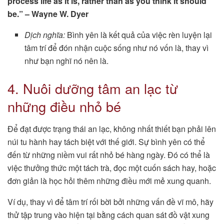
process life as it is, rather than as you think it should
be.” – Wayne W. Dyer
Dịch nghĩa:
Bình yên là kết quả của việc rèn luyện lại
tâm trí để đón nhận cuộc sống như nó vốn là, thay vì
như bạn nghĩ nó nên là.
4. Nuôi dưỡng tâm an lạc từ
những điều nhỏ bé
Để đạt được trạng thái an lạc, không nhất thiết bạn phải lên
núi tu hành hay tách biệt với thế giới. Sự bình yên có thể
đến từ những niềm vui rất nhỏ bé hàng ngày. Đó có thể là
việc thưởng thức một tách trà, đọc một cuốn sách hay, hoặc
đơn giản là học hỏi thêm những điều mới mẻ xung quanh.
Ví dụ, thay vì để tâm trí rối bời bởi những vấn đề vĩ mô, hãy
thử tập trung vào hiện tại bằng cách quan sát đồ vật xung