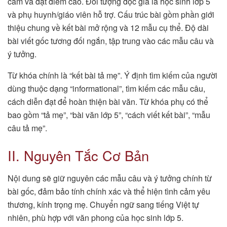
cảm và đạt điểm cao. Đối tượng độc giả là học sinh lớp 5
và phụ huynh/giáo viên hỗ trợ. Cấu trúc bài gồm phần giới
thiệu chung về kết bài mở rộng và 12 mẫu cụ thể. Độ dài
bài viết gốc tương đối ngắn, tập trung vào các mẫu câu và
ý tưởng.
Từ khóa chính là “kết bài tả mẹ”. Ý định tìm kiếm của người
dùng thuộc dạng “informational”, tìm kiếm các mẫu câu,
cách diễn đạt để hoàn thiện bài văn. Từ khóa phụ có thể
bao gồm “tả mẹ”, “bài văn lớp 5”, “cách viết kết bài”, “mẫu
câu tả mẹ”.
II. Nguyên Tắc Cơ Bản
Nội dung sẽ giữ nguyên các mẫu câu và ý tưởng chính từ
bài gốc, đảm bảo tính chính xác và thể hiện tình cảm yêu
thương, kính trọng mẹ. Chuyển ngữ sang tiếng Việt tự
nhiên, phù hợp với văn phong của học sinh lớp 5.