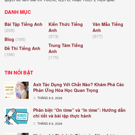
DANH MỤC
Bài Tập Tiếng Anh
Kiến Thức Tiếng
Văn Mẫu Tiếng
(205)
Anh
Anh
(573)
(577)
Blog
(195)
Trung Tâm Tiếng
Đề Thi Tiếng Anh
Anh
(166)
(175)
TIN NỔI BẬT
Axit Tác Dụng Với Chất Nào? Khám Phá Các
Phản Ứng Hóa Học Quan Trọng
THÁNG 8 6, 2026
Phân biệt “On time” và “In time”: Hướng dẫn
chi tiết và bài tập thực hành
THÁNG 8 6, 2026