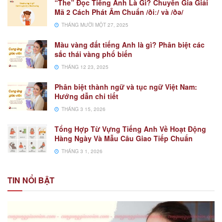
“The” Đọc Tiếng Anh Là Gì? Chuyên Gia Giải
Mã 2 Cách Phát Âm Chuẩn /ðiː/ và /ðə/
THÁNG MƯỜI MỘT 27, 2025
Màu vàng đất tiếng Anh là gì? Phân biệt các
sắc thái vàng phổ biến
THÁNG 12 23, 2025
Phân biệt thành ngữ và tục ngữ Việt Nam:
Hướng dẫn chi tiết
THÁNG 3 15, 2026
Tổng Hợp Từ Vựng Tiếng Anh Về Hoạt Động
Hàng Ngày Và Mẫu Câu Giao Tiếp Chuẩn
THÁNG 3 1, 2026
TIN NỔI BẬT