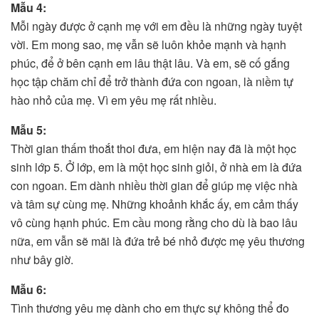
Mẫu 4:
Mỗi ngày được ở cạnh mẹ với em đều là những ngày tuyệt
vời. Em mong sao, mẹ vẫn sẽ luôn khỏe mạnh và hạnh
phúc, để ở bên cạnh em lâu thật lâu. Và em, sẽ cố gắng
học tập chăm chỉ để trở thành đứa con ngoan, là niềm tự
hào nhỏ của mẹ. Vì em yêu mẹ rất nhiều.
Mẫu 5:
Thời gian thấm thoắt thoi đưa, em hiện nay đã là một học
sinh lớp 5. Ở lớp, em là một học sinh giỏi, ở nhà em là đứa
con ngoan. Em dành nhiều thời gian để giúp mẹ việc nhà
và tâm sự cùng mẹ. Những khoảnh khắc ấy, em cảm thấy
vô cùng hạnh phúc. Em cầu mong rằng cho dù là bao lâu
nữa, em vẫn sẽ mãi là đứa trẻ bé nhỏ được mẹ yêu thương
như bây giờ.
Mẫu 6:
Tình thương yêu mẹ dành cho em thực sự không thể đo