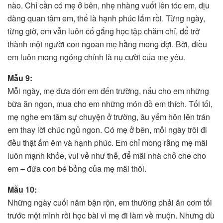
nào. Chỉ cần có mẹ ở bên, nhẹ nhàng vuốt lên tóc em, dịu
dàng quan tâm em, thế là hạnh phúc lắm rồi. Từng ngày,
từng giờ, em vẫn luôn cố gắng học tập chăm chỉ, để trở
thành một người con ngoan mẹ hằng mong đợi. Bởi, điều
em luôn mong ngóng chính là nụ cười của mẹ yêu.
Mẫu 9:
Mỗi ngày, mẹ đưa đón em đến trường, nấu cho em những
bữa ăn ngon, mua cho em những món đồ em thích. Tối tối,
mẹ nghe em tâm sự chuyện ở trường, âu yếm hôn lên trán
em thay lời chúc ngủ ngon. Có mẹ ở bên, mỗi ngày trôi đi
đều thật ấm êm và hạnh phúc. Em chỉ mong rằng mẹ mãi
luôn mạnh khỏe, vui vẻ như thế, để mãi nhà chở che cho
em – đứa con bé bỏng của mẹ mãi thôi.
Mẫu 10:
Những ngày cuối năm bận rộn, em thường phải ăn cơm tối
trước một mình rồi học bài vì mẹ đi làm về muộn. Nhưng dù