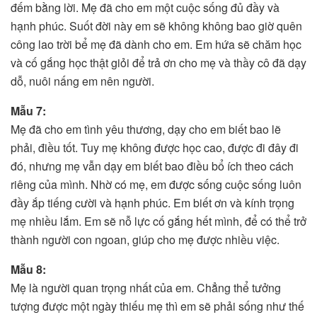
đếm bằng lời. Mẹ đã cho em một cuộc sống đủ đầy và
hạnh phúc. Suốt đời này em sẽ không không bao giờ quên
công lao trời bể mẹ đã dành cho em. Em hứa sẽ chăm học
và cố gắng học thật giỏi để trả ơn cho mẹ và thầy cô đã dạy
dỗ, nuôi nấng em nên người.
Mẫu 7:
Mẹ đã cho em tình yêu thương, dạy cho em biết bao lẽ
phải, điều tốt. Tuy mẹ không được học cao, được đi đây đi
đó, nhưng mẹ vẫn dạy em biết bao điều bổ ích theo cách
riêng của mình. Nhờ có mẹ, em được sống cuộc sống luôn
đầy ắp tiếng cười và hạnh phúc. Em biết ơn và kính trọng
mẹ nhiều lắm. Em sẽ nỗ lực cố gắng hết mình, để có thể trở
thành người con ngoan, giúp cho mẹ được nhiều việc.
Mẫu 8:
Mẹ là người quan trọng nhất của em. Chẳng thể tưởng
tượng được một ngày thiếu mẹ thì em sẽ phải sống như thế