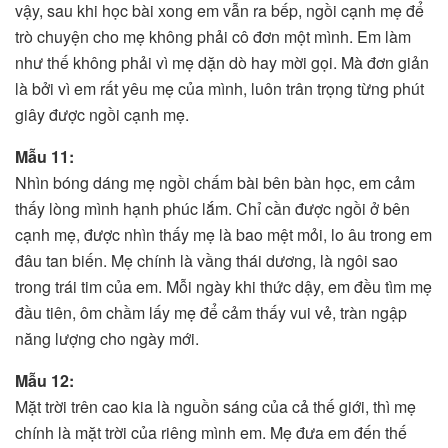
vậy, sau khi học bài xong em vẫn ra bếp, ngồi cạnh mẹ để
trò chuyện cho mẹ không phải cô đơn một mình. Em làm
như thế không phải vì mẹ dặn dò hay mời gọi. Mà đơn giản
là bởi vì em rất yêu mẹ của mình, luôn trân trọng từng phút
giây được ngồi cạnh mẹ.
Mẫu 11:
Nhìn bóng dáng mẹ ngồi chấm bài bên bàn học, em cảm
thấy lòng mình hạnh phúc lắm. Chỉ cần được ngồi ở bên
cạnh mẹ, được nhìn thấy mẹ là bao mệt mỏi, lo âu trong em
đâu tan biến. Mẹ chính là vầng thái dương, là ngôi sao
trong trái tim của em. Mỗi ngày khi thức dậy, em đều tìm mẹ
đầu tiên, ôm chầm lấy mẹ để cảm thấy vui vẻ, tràn ngập
năng lượng cho ngày mới.
Mẫu 12:
Mặt trời trên cao kia là nguồn sáng của cả thế giới, thì mẹ
chính là mặt trời của riêng mình em. Mẹ đưa em đến thế