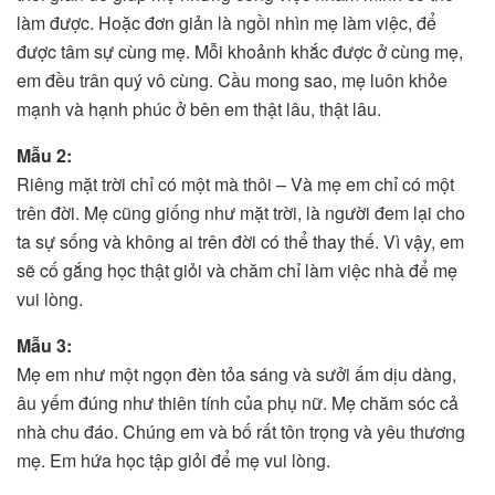
làm được. Hoặc đơn giản là ngồi nhìn mẹ làm việc, để
được tâm sự cùng mẹ. Mỗi khoảnh khắc được ở cùng mẹ,
em đều trân quý vô cùng. Cầu mong sao, mẹ luôn khỏe
mạnh và hạnh phúc ở bên em thật lâu, thật lâu.
Mẫu 2:
Riêng mặt trời chỉ có một mà thôi – Và mẹ em chỉ có một
trên đời. Mẹ cũng giống như mặt trời, là người đem lại cho
ta sự sống và không ai trên đời có thể thay thế. Vì vậy, em
sẽ cố gắng học thật giỏi và chăm chỉ làm việc nhà để mẹ
vui lòng.
Mẫu 3:
Mẹ em như một ngọn đèn tỏa sáng và sưởi ấm dịu dàng,
âu yếm đúng như thiên tính của phụ nữ. Mẹ chăm sóc cả
nhà chu đáo. Chúng em và bố rất tôn trọng và yêu thương
mẹ. Em hứa học tập giỏi để mẹ vui lòng.