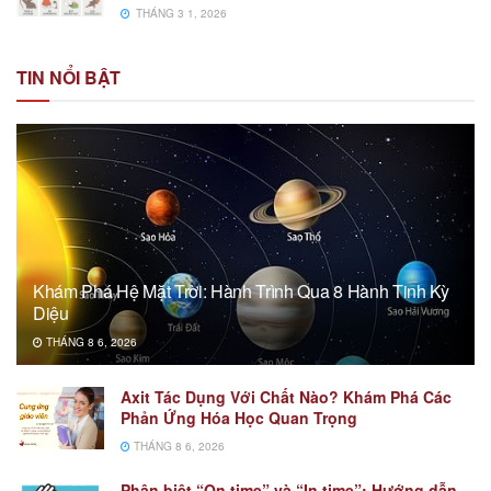
THÁNG 3 1, 2026
TIN NỔI BẬT
Khám Phá Hệ Mặt Trời: Hành Trình Qua 8 Hành Tinh Kỳ
Diệu
THÁNG 8 6, 2026
Axit Tác Dụng Với Chất Nào? Khám Phá Các
Phản Ứng Hóa Học Quan Trọng
THÁNG 8 6, 2026
Phân biệt “On time” và “In time”: Hướng dẫn