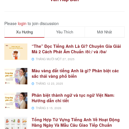
Please
login
to join discussion
Xu Hướng
Yêu Thích
Mới Nhất
“The” Đọc Tiếng Anh Là Gì? Chuyên Gia Giải
Mã 2 Cách Phát Âm Chuẩn /ðiː/ và /ðə/
THÁNG MƯỜI MỘT 27, 2025
Màu vàng đất tiếng Anh là gì? Phân biệt các
sắc thái vàng phổ biến
THÁNG 12 23, 2025
Phân biệt thành ngữ và tục ngữ Việt Nam:
Hướng dẫn chi tiết
THÁNG 3 15, 2026
Tổng Hợp Từ Vựng Tiếng Anh Về Hoạt Động
Hàng Ngày Và Mẫu Câu Giao Tiếp Chuẩn