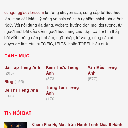
cungunggiaovien.com
là trang chuyên sâu, cung cấp tài liệu học
tập, mẹo cải thiện kỹ năng và chia sẻ kinh nghiệm chinh phục Anh
Ngữ. Với nội dung đa dạng, website hướng đến mọi đối tượng, từ
người mới bắt đầu đến người học nâng cao. Bạn có thể tìm thấy
bài viết hướng dẫn phát âm, ngữ pháp, từ vựng, cùng các bí
quyết để làm bài thi TOEIC, IELTS, hoặc TOEFL hiệu quả.
DANH MỤC
Bài Tập Tiếng Anh
Kiến Thức Tiếng
Văn Mẫu Tiếng
(205)
Anh
Anh
(573)
(577)
Blog
(195)
Trung Tâm Tiếng
Đề Thi Tiếng Anh
Anh
(166)
(176)
TIN NỔI BẬT
Khám Phá Hệ Mặt Trời: Hành Trình Qua 8 Hành