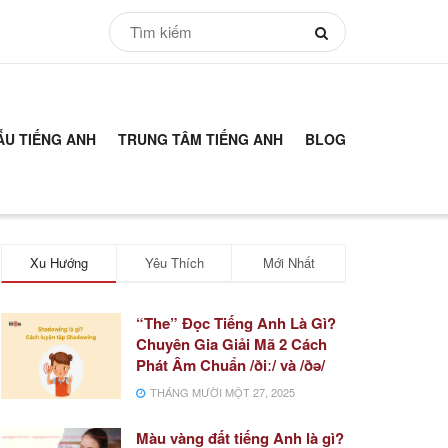
ẪU TIẾNG ANH
TRUNG TÂM TIẾNG ANH
BLOG
Xu Hướng
Yêu Thích
Mới Nhất
“The” Đọc Tiếng Anh Là Gì?
Chuyên Gia Giải Mã 2 Cách
Phát Âm Chuẩn /ðiː/ và /ðə/
THÁNG MƯỜI MỘT 27, 2025
Màu vàng đất tiếng Anh là gì?