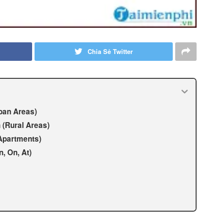
Chia Sẻ Twitter
rban Areas)
 (Rural Areas)
(Apartments)
n, On, At)