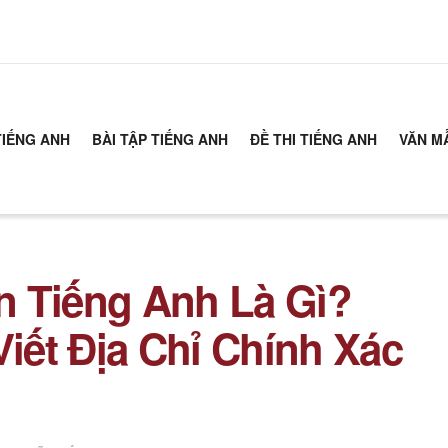
TIẾNG ANH
BÀI TẬP TIẾNG ANH
ĐỀ THI TIẾNG ANH
VĂN M
n Tiếng Anh Là Gì?
ết Địa Chỉ Chính Xác