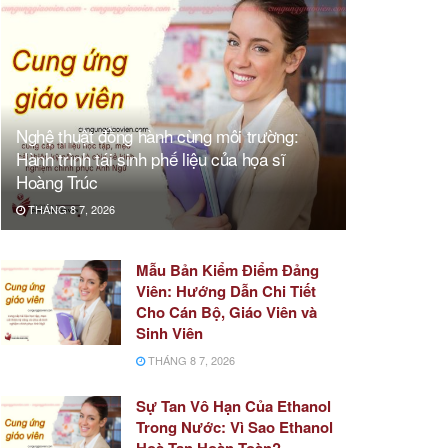
Nghệ thuật đồng hành cùng môi trường:
Hành trình tái sinh phế liệu của họa sĩ
Hoàng Trúc
THÁNG 8 7, 2026
Mẫu Bản Kiểm Điểm Đảng
Viên: Hướng Dẫn Chi Tiết
Cho Cán Bộ, Giáo Viên và
Sinh Viên
THÁNG 8 7, 2026
Sự Tan Vô Hạn Của Ethanol
Trong Nước: Vì Sao Ethanol
Hoà Tan Hoàn Toàn?