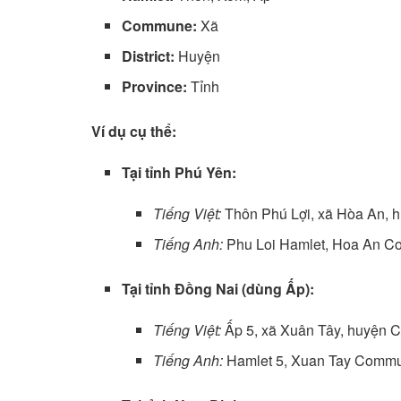
Commune:
Xã
District:
Huyện
Province:
Tỉnh
Ví dụ cụ thể:
Tại tỉnh Phú Yên:
Tiếng Việt:
Thôn Phú Lợi, xã Hòa An, h
Tiếng Anh:
Phu Loi Hamlet, Hoa An Co
Tại tỉnh Đồng Nai (dùng Ấp):
Tiếng Việt:
Ấp 5, xã Xuân Tây, huyện C
Tiếng Anh:
Hamlet 5, Xuan Tay Commun