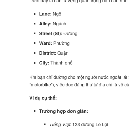
Dưới đây là các từ vựng quan trọng bạn cần nhớ:
Lane:
Ngõ
Alley:
Ngách
Street (St):
Đường
Ward:
Phường
District:
Quận
City:
Thành phố
Khi bạn chỉ đường cho một người nước ngoài lái
“motorbike”), việc đọc đúng thứ tự địa chỉ là vô 
Ví dụ cụ thể:
Trường hợp đơn giản:
Tiếng Việt:
123 đường Lê Lợi