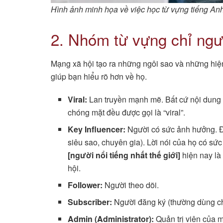
Hình ảnh minh họa về việc học từ vựng tiếng Anh
2. Nhóm từ vựng chỉ ngư
Mạng xã hội tạo ra những ngôi sao và những hiệ
giúp bạn hiểu rõ hơn về họ.
Viral:
Lan truyền mạnh mẽ. Bất cứ nội dung nà
chóng mặt đều được gọi là “viral”.
Key Influencer:
Người có sức ảnh hưởng. Đâ
siêu sao, chuyên gia). Lời nói của họ có s
[người nổi tiếng nhất thế giới]
hiện nay là
hội.
Follower:
Người theo dõi.
Subscriber:
Người đăng ký (thường dùng c
Admin (Administrator):
Quản trị viên của 