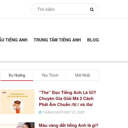
ẪU TIẾNG ANH
TRUNG TÂM TIẾNG ANH
BLOG
Xu Hướng
Yêu Thích
Mới Nhất
“The” Đọc Tiếng Anh Là Gì?
Chuyên Gia Giải Mã 2 Cách
Phát Âm Chuẩn /ðiː/ và /ðə/
THÁNG MƯỜI MỘT 27, 2025
Màu vàng đất tiếng Anh là gì?