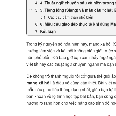
4. Thuật ngữ chuyên sâu và hiện tượng 
5. Tiếng lóng (Slang) và mẫu câu “chất
Các câu cảm thán phổ biến
6. Mẫu câu giao tiếp thực tế khi dùng M
Kết luận
Trong kỷ nguyên số hóa hiện nay, mạng xã hội (So
trường làm việc và kết nối không biên giới. Việc
nên phổ biến. Đã bao giờ bạn cảm thấy “ngơ ngác
viết tắt hay các thuật ngữ chuyên ngành mà bạn
Để không trở thành “người tối cổ” giữa thế giới ả
mạng xã hội
là điều vô cùng cần thiết. Bài viết 
mẫu câu giao tiếp thông dụng nhất, giúp bạn tự t
băn khoăn về lộ trình học tập bài bản, bạn cũng 
hướng rõ ràng hơn cho việc nâng cao trình độ n