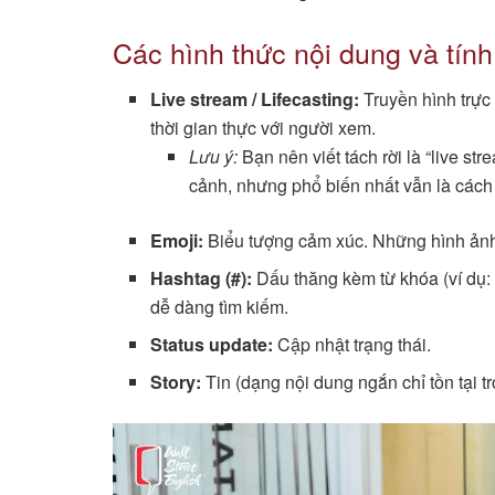
Các hình thức nội dung và tín
Live stream / Lifecasting:
Truyền hình trực 
thời gian thực với người xem.
Lưu ý:
Bạn nên viết tách rời là “live st
cảnh, nhưng phổ biến nhất vẫn là cách v
Emoji:
Biểu tượng cảm xúc. Những hình ảnh 
Hashtag (#):
Dấu thăng kèm từ khóa (ví dụ:
dễ dàng tìm kiếm.
Status update:
Cập nhật trạng thái.
Story:
Tin (dạng nội dung ngắn chỉ tồn tại tr