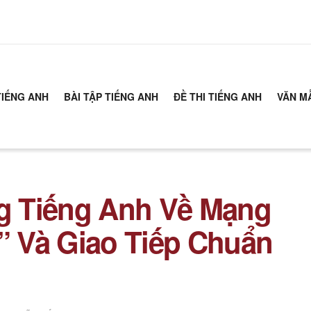
TIẾNG ANH
BÀI TẬP TIẾNG ANH
ĐỀ THI TIẾNG ANH
VĂN M
g Tiếng Anh Về Mạng
d” Và Giao Tiếp Chuẩn