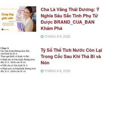
Cha Là Vầng Thái Dương: Ý
Nghĩa Sâu Sắc Tình Phụ Tử
Được BRAND_CUA_BAN
Khám Phá
THÁNG 8 9, 2026
Tỷ Số Thể Tích Nước Còn Lại
Trong Cốc Sau Khi Thả Bi và
Nón
THÁNG 8 8, 2026