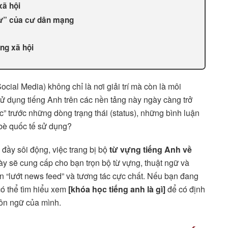
xã hội
 lừ” của cư dân mạng
ạng xã hội
cial Media) không chỉ là nơi giải trí mà còn là môi
 sử dụng tiếng Anh trên các nền tảng này ngày càng trở
” trước những dòng trạng thái (status), những bình luận
 bè quốc tế sử dụng?
o đầy sôi động, việc trang bị bộ
từ vựng tiếng Anh về
này sẽ cung cấp cho bạn trọn bộ từ vựng, thuật ngữ và
in “lướt news feed” và tương tác cực chất. Nếu bạn đang
có thể tìm hiểu xem
[khóa học tiếng anh là gì]
để có định
gôn ngữ của mình.