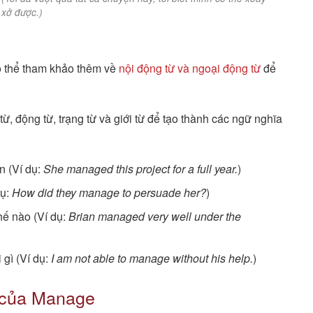
xở được.)
có thể tham khảo thêm về
nội động từ và ngoại động từ
để
, động từ, trạng từ và giới từ để tạo thành các ngữ nghĩa
n (Ví dụ:
She managed this project for a full year.
)
dụ:
How did they manage to persuade her?
)
hế nào (Ví dụ:
Brian managed very well under the
 gì (Ví dụ:
I am not able to manage without his help.
)
) của Manage