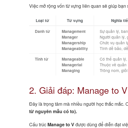
Việc mở rộng vốn từ vựng liên quan sẽ giúp bạn 
Loại từ
Từ vựng
Nghĩa ti
Sự quản lý, ban
Danh từ
Management
Người quản lý,
Manager
Chức vụ quản l
Managership
Tính dễ bảo, dễ
Manageability
Có thể quản lý,
Tính từ
Manageable
Thuộc về quản 
Managerial
Trông nom, giỏi
Managing
2. Giải đáp: Manage to V
Đây là trọng tâm mà nhiều người học thắc mắc. Câ
từ nguyên mẫu có to).
Cấu trúc
Manage to V
được dùng để diễn đạt việ