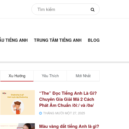
ẪU TIẾNG ANH
TRUNG TÂM TIẾNG ANH
BLOG
Xu Hướng
Yêu Thích
Mới Nhất
“The” Đọc Tiếng Anh Là Gì?
Chuyên Gia Giải Mã 2 Cách
Phát Âm Chuẩn /ðiː/ và /ðə/
THÁNG MƯỜI MỘT 27, 2025
Màu vàng đất tiếng Anh là gì?