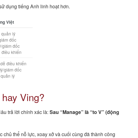
sử dụng tiếng Anh linh hoạt hơn.
ếng Việt
 quản lý
 giám đốc
ý/giám đốc
 điều khiển
 dễ điều khiển
lý/giám đốc
 quản lý
 hay Ving?
u trả lời chính xác là:
Sau “Manage” là “to V” (động
c chủ thể nỗ lực, xoay xở và cuối cùng đã thành công