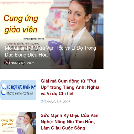
Mối Quan Hệ Giữa Vận Tốc và Li Độ Trong
Dao Động Điều Hòa
THÁNG 8 8, 2026
Giải mã Cụm động từ “Put
Up” trong Tiếng Anh: Nghĩa
và Ví dụ Chi tiết
THÁNG 8 8, 2026
Sức Mạnh Kỳ Diệu Của Văn
Nghệ: Nâng Niu Tâm Hồn,
Làm Giàu Cuộc Sống