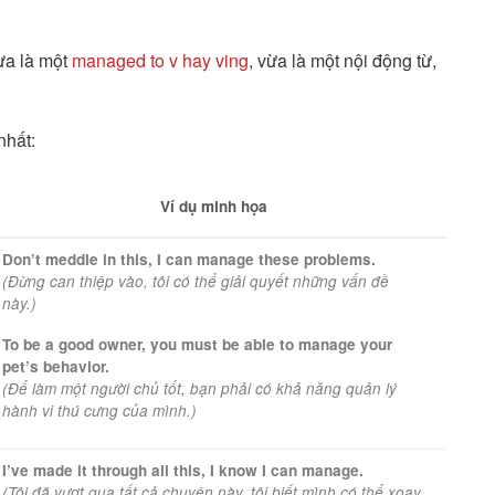
ừa là một
managed to v hay ving
, vừa là một nội động từ,
nhất:
Ví dụ minh họa
Don’t meddle in this, I can manage these problems.
(Đừng can thiệp vào, tôi có thể giải quyết những vấn đề
này.)
To be a good owner, you must be able to manage your
pet’s behavior.
(Để làm một người chủ tốt, bạn phải có khả năng quản lý
hành vi thú cưng của mình.)
I’ve made it through all this, I know I can manage.
(Tôi đã vượt qua tất cả chuyện này, tôi biết mình có thể xoay