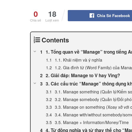
0
18
Chia Sẻ Facebook
Chia sẻ
Lượt xem
Contents
1. Tổng quan về “Manage” trong tiếng A
1.1. Khái niệm và ý nghĩa
1.2. Gia đình từ (Word Family) của Man
2. Giải đáp: Manage to V hay Ving?
3. Các cấu trúc “Manage” thông dụng k
3.1. Manage something (Quản lý/Kiểm soá
3.2. Manage somebody (Quản lý/Đối phó 
3.3. Manage on something (Xoay xở với c
3.4. Manage with/without somebody/som
3.5. Manage + Information/Money/Time
4. Từ đồng nghĩa và từ thay thế cho “M