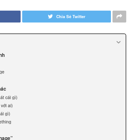
Chia Sẻ Twitter
nh
age
hác
t cái gì)
với ai)
ái gì)
ething
anage”