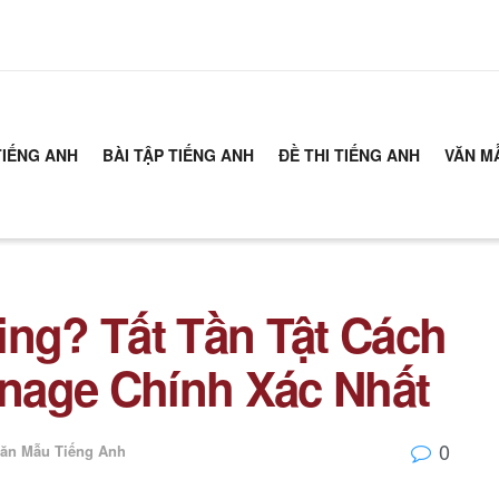
TIẾNG ANH
BÀI TẬP TIẾNG ANH
ĐỀ THI TIẾNG ANH
VĂN M
ing? Tất Tần Tật Cách
nage Chính Xác Nhất
0
ăn Mẫu Tiếng Anh