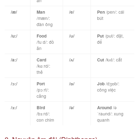
ăn
/pen/: cái
/æ/
Man
/e/
Pen
/mæn/:
bút
đàn ông
/pʊt/: đặt,
/u:/
Food
/ʊ/
Put
/fuːd/: đồ
để
ăn
/kʌt/: cắt
/a:/
Card
/ʌ/
Cut
/kɑːrd/:
thẻ
/dʒɒb/:
/ɔ:/
Port
/ɒ/
Job
/pɔːrt/:
công việc
cảng
/ə
/ɜ:/
Bird
/ə/
Around
/bɜːrd/:
ˈraʊnd/: xung
con chim
quanh