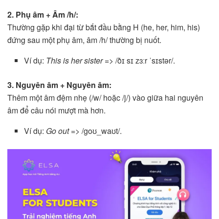
2. Phụ âm + Âm /h/:
Thường gặp khi đại từ bắt đầu bằng H (he, her, him, his)
đứng sau một phụ âm, âm /h/ thường bị nuốt.
Ví dụ:
This is her sister
=> /ðɪ sɪ zɜːr ˈsɪstər/.
3. Nguyên âm + Nguyên âm:
Thêm một âm đệm nhẹ (/w/ hoặc /j/) vào giữa hai nguyên
âm để câu nói mượt mà hơn.
Ví dụ:
Go out
=> /goʊ_waʊt/.