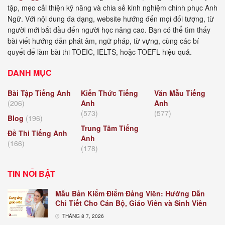
tập, mẹo cải thiện kỹ năng và chia sẻ kinh nghiệm chinh phục Anh
Ngữ. Với nội dung đa dạng, website hướng đến mọi đối tượng, từ
người mới bắt đầu đến người học nâng cao. Bạn có thể tìm thấy
bài viết hướng dẫn phát âm, ngữ pháp, từ vựng, cùng các bí
quyết để làm bài thi TOEIC, IELTS, hoặc TOEFL hiệu quả.
DANH MỤC
Bài Tập Tiếng Anh
Kiến Thức Tiếng
Văn Mẫu Tiếng
(206)
Anh
Anh
(573)
(577)
Blog
(196)
Trung Tâm Tiếng
Đề Thi Tiếng Anh
Anh
(166)
(178)
TIN NỔI BẬT
Mẫu Bản Kiểm Điểm Đảng Viên: Hướng Dẫn
Chi Tiết Cho Cán Bộ, Giáo Viên và Sinh Viên
THÁNG 8 7, 2026