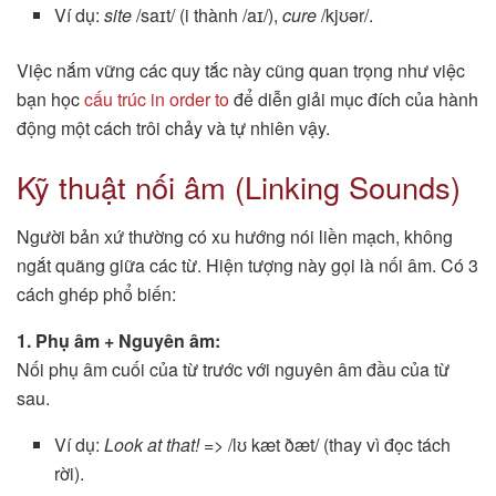
Ví dụ:
site
/saɪt/ (i thành /aɪ/),
cure
/kjʊər/.
Việc nắm vững các quy tắc này cũng quan trọng như việc
bạn học
cấu trúc in order to
để diễn giải mục đích của hành
động một cách trôi chảy và tự nhiên vậy.
Kỹ thuật nối âm (Linking Sounds)
Người bản xứ thường có xu hướng nói liền mạch, không
ngắt quãng giữa các từ. Hiện tượng này gọi là nối âm. Có 3
cách ghép phổ biến:
1. Phụ âm + Nguyên âm:
Nối phụ âm cuối của từ trước với nguyên âm đầu của từ
sau.
Ví dụ:
Look at that!
=> /lʊ kæt ðæt/ (thay vì đọc tách
rời).