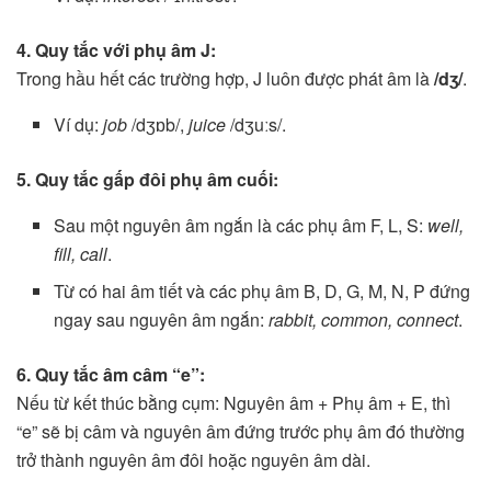
4. Quy tắc với phụ âm J:
Trong hầu hết các trường hợp, J luôn được phát âm là
/dʒ/
.
Ví dụ:
job
/dʒɒb/,
juice
/dʒuːs/.
5. Quy tắc gấp đôi phụ âm cuối:
Sau một nguyên âm ngắn là các phụ âm F, L, S:
well,
fill, call
.
Từ có hai âm tiết và các phụ âm B, D, G, M, N, P đứng
ngay sau nguyên âm ngắn:
rabbit, common, connect
.
6. Quy tắc âm câm “e”:
Nếu từ kết thúc bằng cụm: Nguyên âm + Phụ âm + E, thì
“e” sẽ bị câm và nguyên âm đứng trước phụ âm đó thường
trở thành nguyên âm đôi hoặc nguyên âm dài.