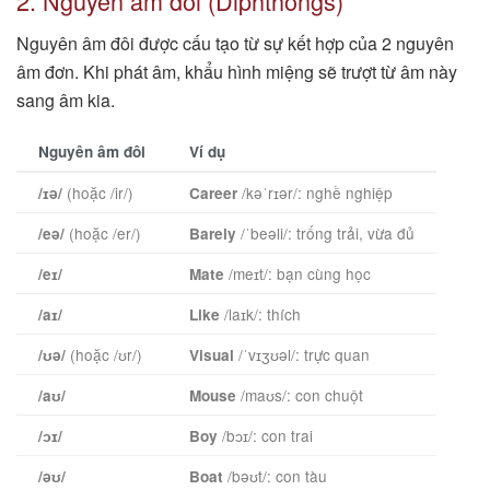
2. Nguyên âm đôi (Diphthongs)
Nguyên âm đôi được cấu tạo từ sự kết hợp của 2 nguyên
âm đơn. Khi phát âm, khẩu hình miệng sẽ trượt từ âm này
sang âm kia.
Nguyên âm đôi
Ví dụ
(hoặc /ir/)
/kəˈrɪər/: nghề nghiệp
/ɪə/
Career
(hoặc /er/)
/ˈbeəli/: trống trải, vừa đủ
/eə/
Barely
/meɪt/: bạn cùng học
/eɪ/
Mate
/laɪk/: thích
/aɪ/
Like
(hoặc /ʊr/)
/ˈvɪʒʊəl/: trực quan
/ʊə/
Visual
/maʊs/: con chuột
/aʊ/
Mouse
/bɔɪ/: con trai
/ɔɪ/
Boy
/bəʊt/: con tàu
/əʊ/
Boat