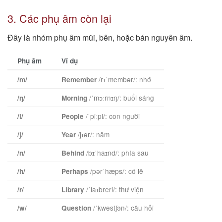
3. Các phụ âm còn lại
Đây là nhóm phụ âm mũi, bên, hoặc bán nguyên âm.
Phụ âm
Ví dụ
/rɪˈmembər/: nhớ
/m/
Remember
/ˈmɔːrnɪŋ/: buổi sáng
/ŋ/
Morning
/ˈpiːpl/: con người
/l/
People
/jɪər/: năm
/j/
Year
/bɪˈhaɪnd/: phía sau
/n/
Behind
/pərˈhæps/: có lẽ
/h/
Perhaps
/ˈlaɪbreri/: thư viện
/r/
Library
/ˈkwestʃən/: câu hỏi
/w/
Question