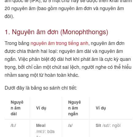
âm quốc tế (IPA), từ 5 mặt chữ này sẽ được triển khai thành
20 nguyên âm (bao gồm nguyên âm đơn và nguyên âm
đôi).
1. Nguyên âm đơn (Monophthongs)
Trong bảng
nguyên âm trong tiếng anh
, nguyên âm đơn
được chia thành hai loại: nguyên âm dài và nguyên âm
ngắn. Việc phân biệt độ dài hơi khi phát âm là cực kỳ quan
trọng, bởi chỉ cần một chút sai lệch, người nghe có thể hiểu
nhầm sang một từ hoàn toàn khác.
Dưới đây là bảng so sánh chi tiết:
Nguyê
Nguyê
n âm
Ví dụ
n âm
Ví dụ
dài
ngắn
/sɪt/: ngồi
/i:/
Meal
/ɪ/
Sit
/mi:l/: bữa