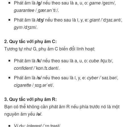
Phát âm là
/g/
nếu theo sau là a, u, o:
game
/geɪm/,
guarantee
/ˌgær.ənˈtiː/.
Phát âm là
/dʒ/
nếu theo sau là i, y, e:
giant
/ˈdʒaɪ.ənt/,
gym
/dʒɪm/.
2. Quy tắc với phụ âm C:
Tương tự như G, phụ âm C biến đổi linh hoạt:
Phát âm là
/k/
nếu theo sau là a, u, o:
cube
/kjuːb/,
confident
/ˈkɒn.fɪ.dənt/.
Phát âm là
/s/
nếu theo sau là i, y, e:
cyber
/ˈsaɪ.bər/,
cigarette
/ˌsɪg.ərˈet/.
3. Quy tắc với phụ âm R:
Bạn có thể không cần phát âm R nếu phía trước nó là một
nguyên âm yếu
/ə/
.
Ví dụ:
interest
/ˈɪn.trəst/.