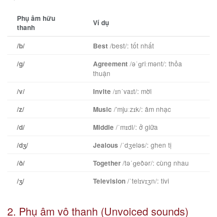
Phụ âm hữu
Ví dụ
thanh
/best/: tốt nhất
/b/
Best
/əˈɡriːmənt/: thỏa
/g/
Agreement
thuận
/ɪnˈvaɪt/: mời
/v/
Invite
/’mjuːzɪk/: âm nhạc
/z/
Music
/ˈmɪdl/: ở giữa
/d/
Middle
/ˈdʒeləs/: ghen tị
/dʒ/
Jealous
/təˈɡeðər/: cùng nhau
/ð/
Together
/ˈtelɪvɪʒn/: tivi
/ʒ/
Television
2. Phụ âm vô thanh (Unvoiced sounds)