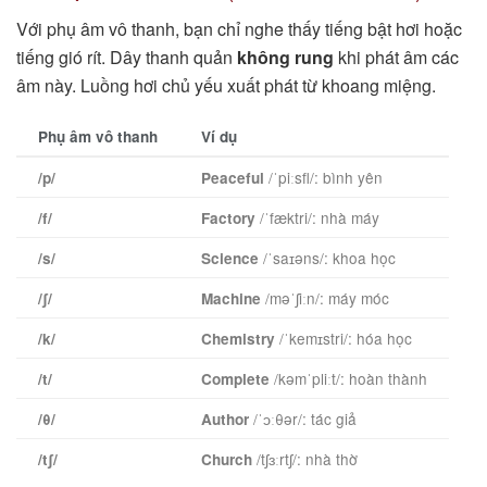
Với phụ âm vô thanh, bạn chỉ nghe thấy tiếng bật hơi hoặc
tiếng gió rít. Dây thanh quản
không rung
khi phát âm các
âm này. Luồng hơi chủ yếu xuất phát từ khoang miệng.
Phụ âm vô thanh
Ví dụ
/ˈpiːsfl/: bình yên
/p/
Peaceful
/ˈfæktri/: nhà máy
/f/
Factory
/ˈsaɪəns/: khoa học
/s/
Science
/məˈʃiːn/: máy móc
/ʃ/
Machine
/ˈkemɪstri/: hóa học
/k/
Chemistry
/kəmˈpliːt/: hoàn thành
/t/
Complete
/ˈɔːθər/: tác giả
/θ/
Author
/tʃɜːrtʃ/: nhà thờ
/tʃ/
Church