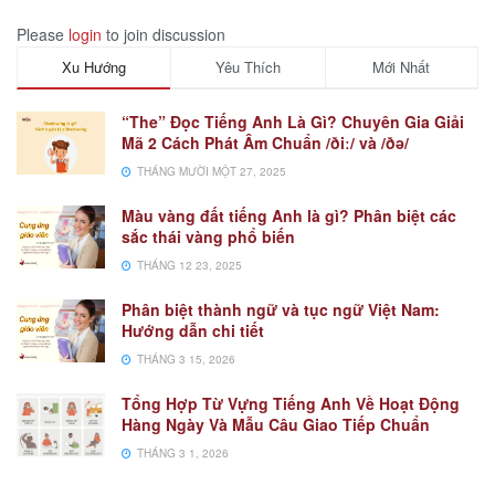
Please
login
to join discussion
Xu Hướng
Yêu Thích
Mới Nhất
“The” Đọc Tiếng Anh Là Gì? Chuyên Gia Giải
Mã 2 Cách Phát Âm Chuẩn /ðiː/ và /ðə/
THÁNG MƯỜI MỘT 27, 2025
Màu vàng đất tiếng Anh là gì? Phân biệt các
sắc thái vàng phổ biến
THÁNG 12 23, 2025
Phân biệt thành ngữ và tục ngữ Việt Nam:
Hướng dẫn chi tiết
THÁNG 3 15, 2026
Tổng Hợp Từ Vựng Tiếng Anh Về Hoạt Động
Hàng Ngày Và Mẫu Câu Giao Tiếp Chuẩn
THÁNG 3 1, 2026