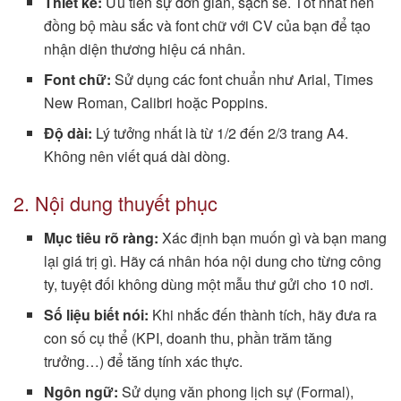
Thiết kế:
Ưu tiên sự đơn giản, sạch sẽ. Tốt nhất nên
đồng bộ màu sắc và font chữ với CV của bạn để tạo
nhận diện thương hiệu cá nhân.
Font chữ:
Sử dụng các font chuẩn như Arial, Times
New Roman, Calibri hoặc Poppins.
Độ dài:
Lý tưởng nhất là từ 1/2 đến 2/3 trang A4.
Không nên viết quá dài dòng.
2. Nội dung thuyết phục
Mục tiêu rõ ràng:
Xác định bạn muốn gì và bạn mang
lại giá trị gì. Hãy cá nhân hóa nội dung cho từng công
ty, tuyệt đối không dùng một mẫu thư gửi cho 10 nơi.
Số liệu biết nói:
Khi nhắc đến thành tích, hãy đưa ra
con số cụ thể (KPI, doanh thu, phần trăm tăng
trưởng…) để tăng tính xác thực.
Ngôn ngữ:
Sử dụng văn phong lịch sự (Formal),