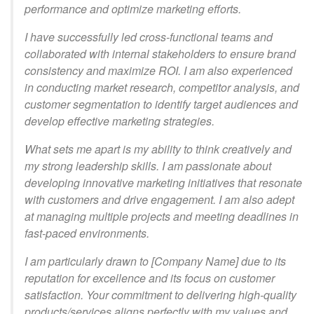
performance and optimize marketing efforts.
I have successfully led cross-functional teams and
collaborated with internal stakeholders to ensure brand
consistency and maximize ROI. I am also experienced
in conducting market research, competitor analysis, and
customer segmentation to identify target audiences and
develop effective marketing strategies.
What sets me apart is my ability to think creatively and
my strong leadership skills. I am passionate about
developing innovative marketing initiatives that resonate
with customers and drive engagement. I am also adept
at managing multiple projects and meeting deadlines in
fast-paced environments.
I am particularly drawn to [Company Name] due to its
reputation for excellence and its focus on customer
satisfaction. Your commitment to delivering high-quality
products/services aligns perfectly with my values and