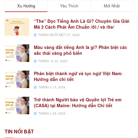
Xu Hướng
Yêu Thích
Mới Nhất
“The” Đọc Tiếng Anh Là Gì? Chuyên Gia Giải
Mã 2 Cách Phát Âm Chuẩn /ðiː/ và /ðə/
THÁNG MƯỜI MỘT 27, 2025
Màu vàng đất tiếng Anh là gì? Phân biệt các
sắc thái vàng phổ biến
THÁNG 12 23, 2025
Phân biệt thành ngữ và tục ngữ Việt Nam:
Hướng dẫn chi tiết
THÁNG 3 15, 2026
Trở thành Người bảo vệ Quyền lợi Trẻ em
(CASA) tại Maine: Hướng dẫn Chi tiết
THÁNG 3 28, 2026
TIN NỔI BẬT