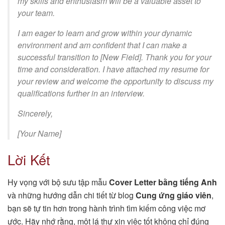
my skills and enthusiasm will be a valuable asset to
your team.
I am eager to learn and grow within your dynamic
environment and am confident that I can make a
successful transition to [New Field]. Thank you for your
time and consideration. I have attached my resume for
your review and welcome the opportunity to discuss my
qualifications further in an interview.
Sincerely,
[Your Name]
Lời Kết
Hy vọng với bộ sưu tập mẫu
Cover Letter bằng tiếng Anh
và những hướng dẫn chi tiết từ blog
Cung ứng giáo viên
,
bạn sẽ tự tin hơn trong hành trình tìm kiếm công việc mơ
ước. Hãy nhớ rằng, một lá thư xin việc tốt không chỉ đúng