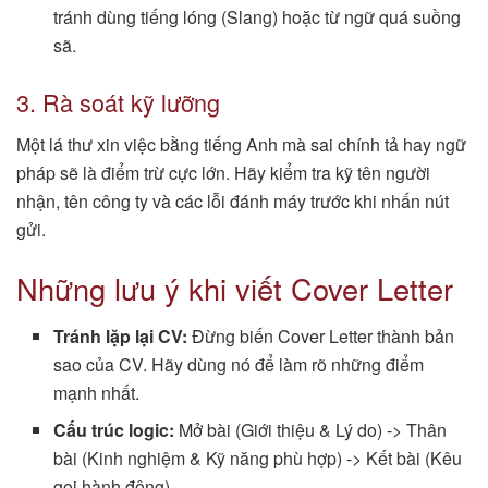
tránh dùng tiếng lóng (Slang) hoặc từ ngữ quá suồng
sã.
3. Rà soát kỹ lưỡng
Một lá thư xin việc bằng tiếng Anh mà sai chính tả hay ngữ
pháp sẽ là điểm trừ cực lớn. Hãy kiểm tra kỹ tên người
nhận, tên công ty và các lỗi đánh máy trước khi nhấn nút
gửi.
Những lưu ý khi viết Cover Letter
Tránh lặp lại CV:
Đừng biến Cover Letter thành bản
sao của CV. Hãy dùng nó để làm rõ những điểm
mạnh nhất.
Cấu trúc logic:
Mở bài (Giới thiệu & Lý do) -> Thân
bài (Kinh nghiệm & Kỹ năng phù hợp) -> Kết bài (Kêu
gọi hành động).