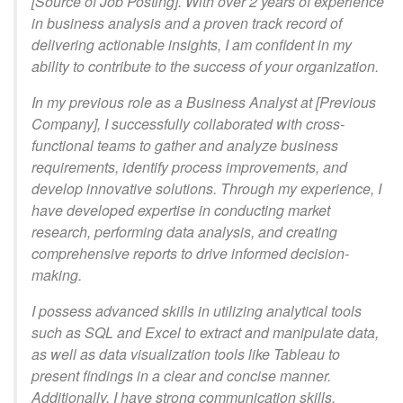
[Source of Job Posting]. With over 2 years of experience
in business analysis and a proven track record of
delivering actionable insights, I am confident in my
ability to contribute to the success of your organization.
In my previous role as a Business Analyst at [Previous
Company], I successfully collaborated with cross-
functional teams to gather and analyze business
requirements, identify process improvements, and
develop innovative solutions. Through my experience, I
have developed expertise in conducting market
research, performing data analysis, and creating
comprehensive reports to drive informed decision-
making.
I possess advanced skills in utilizing analytical tools
such as SQL and Excel to extract and manipulate data,
as well as data visualization tools like Tableau to
present findings in a clear and concise manner.
Additionally, I have strong communication skills,