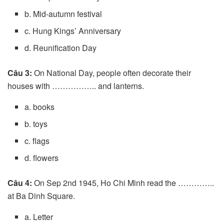
b. Mid-autumn festival
c. Hung Kings’ Anniversary
d. Reunification Day
Câu 3:
On National Day, people often decorate their
houses with …………….. and lanterns.
a. books
b. toys
c. flags
d. flowers
Câu 4:
On Sep 2nd 1945, Ho Chi Minh read the …………..
at Ba Dinh Square.
a. Letter