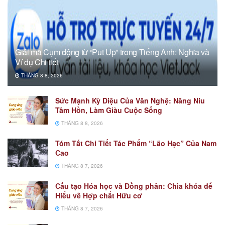
Giải mã Cụm động từ “Put Up” trong Tiếng Anh: Nghĩa và
Ví dụ Chi tiết
THÁNG 8 8, 2026
Sức Mạnh Kỳ Diệu Của Văn Nghệ: Nâng Niu
Tâm Hồn, Làm Giàu Cuộc Sống
THÁNG 8 8, 2026
Tóm Tắt Chi Tiết Tác Phẩm “Lão Hạc” Của Nam
Cao
THÁNG 8 7, 2026
Cấu tạo Hóa học và Đồng phân: Chìa khóa để
Hiểu về Hợp chất Hữu cơ
THÁNG 8 7, 2026