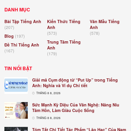
DANH MỤC
Bài Tập Tiếng Anh
Kiến Thức Tiếng
Văn Mẫu Tiếng
(207)
Anh
Anh
(573)
(578)
Blog
(197)
Trung Tâm Tiếng
Đề Thi Tiếng Anh
Anh
(167)
(179)
TIN NỔI BẬT
Giải mã Cụm động từ “Put Up” trong Tiếng
Anh: Nghĩa và Ví dụ Chi tiết
THÁNG 8 8, 2026
Sức Mạnh Kỳ Diệu Của Văn Nghệ: Nâng Niu
Tâm Hồn, Làm Giàu Cuộc Sống
THÁNG 8 8, 2026
Tóm Tắt Chi Tiết Tác Phẩm “Lão Hạc” Của Nam