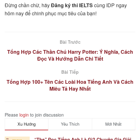
Đừng chần chừ, hãy
Đăng ký thi IELTS
cùng IDP ngay
hôm nay để chinh phục mục tiêu của bạn!
Bài Trước
Tổng Hợp Các Thần Chú Harry Potter: Ý Nghĩa, Cách
Đọc Và Hướng Dẫn Chi Tiết
Bài Tiếp
Tổng Hợp 100+ Tên Các Loài Hoa Tiếng Anh Và Cách
Miêu Tả Hay Nhất
Please
login
to join discussion
Xu Hướng
Yêu Thích
Mới Nhất
“The” Đọc Tiếng Anh Là Gì? Chuyên Gia Giải