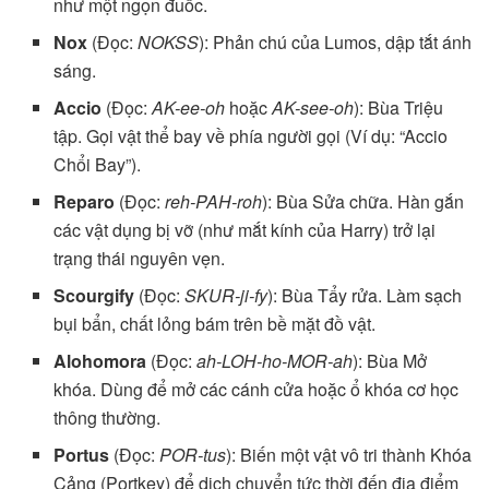
như một ngọn đuốc.
Nox
(Đọc:
NOKSS
): Phản chú của Lumos, dập tắt ánh
sáng.
Accio
(Đọc:
AK-ee-oh
hoặc
AK-see-oh
): Bùa Triệu
tập. Gọi vật thể bay về phía người gọi (Ví dụ: “Accio
Chổi Bay”).
Reparo
(Đọc:
reh-PAH-roh
): Bùa Sửa chữa. Hàn gắn
các vật dụng bị vỡ (như mắt kính của Harry) trở lại
trạng thái nguyên vẹn.
Scourgify
(Đọc:
SKUR-ji-fy
): Bùa Tẩy rửa. Làm sạch
bụi bẩn, chất lỏng bám trên bề mặt đồ vật.
Alohomora
(Đọc:
ah-LOH-ho-MOR-ah
): Bùa Mở
khóa. Dùng để mở các cánh cửa hoặc ổ khóa cơ học
thông thường.
Portus
(Đọc:
POR-tus
): Biến một vật vô tri thành Khóa
Cảng (Portkey) để dịch chuyển tức thời đến địa điểm