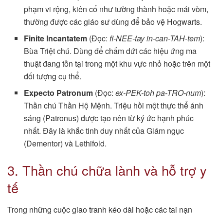
phạm vi rộng, kiên cố như tường thành hoặc mái vòm,
thường được các giáo sư dùng để bảo vệ Hogwarts.
Finite Incantatem
(Đọc:
fi-NEE-tay in-can-TAH-tem
):
Bùa Triệt chú. Dùng để chấm dứt các hiệu ứng ma
thuật đang tồn tại trong một khu vực nhỏ hoặc trên một
đối tượng cụ thể.
Expecto Patronum
(Đọc:
ex-PEK-toh pa-TRO-num
):
Thần chú Thần Hộ Mệnh. Triệu hồi một thực thể ánh
sáng (Patronus) được tạo nên từ ký ức hạnh phúc
nhất. Đây là khắc tinh duy nhất của Giám ngục
(Dementor) và Lethifold.
3. Thần chú chữa lành và hỗ trợ y
tế
Trong những cuộc giao tranh kéo dài hoặc các tai nạn