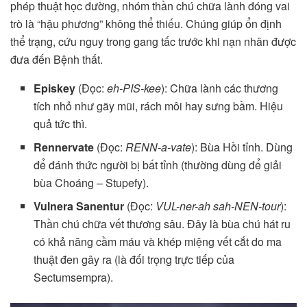
phép thuật học đường, nhóm thần chú chữa lành đóng vai
trò là “hậu phương” không thể thiếu. Chúng giúp ổn định
thể trạng, cứu nguy trong gang tấc trước khi nạn nhân được
đưa đến Bệnh thất.
Episkey
(Đọc:
eh-PIS-kee
): Chữa lành các thương
tích nhỏ như gãy mũi, rách môi hay sưng bầm. Hiệu
quả tức thì.
Rennervate
(Đọc:
RENN-a-vate
): Bùa Hồi tỉnh. Dùng
để đánh thức người bị bất tỉnh (thường dùng để giải
bùa Choáng – Stupefy).
Vulnera Sanentur
(Đọc:
VUL-ner-ah sah-NEN-tour
):
Thần chú chữa vết thương sâu. Đây là bùa chú hát ru
có khả năng cầm máu và khép miệng vết cắt do ma
thuật đen gây ra (là đối trọng trực tiếp của
Sectumsempra).