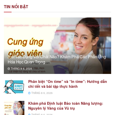
TIN NỔI BẬT
Axit Tác Dụng Với Chất Nào? Khám Phá Các Phản Ứng
Hóa Học Quan Trọng
THÁNG 8 6, 2026
Phân biệt “On time” và “In time”: Hướng dẫn
chi tiết và bài tập thực hành
THÁNG 8 6, 2026
Khám phá Định luật Bảo toàn Năng lượng:
Nguyên lý Vàng của Vũ trụ
THÁNG 8 5, 2026