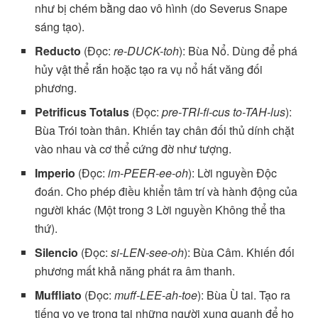
như bị chém bằng dao vô hình (do Severus Snape
sáng tạo).
Reducto
(Đọc:
re-DUCK-toh
): Bùa Nổ. Dùng để phá
hủy vật thể rắn hoặc tạo ra vụ nổ hất văng đối
phương.
Petrificus Totalus
(Đọc:
pre-TRI-fi-cus to-TAH-lus
):
Bùa Trói toàn thân. Khiến tay chân đối thủ dính chặt
vào nhau và cơ thể cứng đờ như tượng.
Imperio
(Đọc:
im-PEER-ee-oh
): Lời nguyền Độc
đoán. Cho phép điều khiển tâm trí và hành động của
người khác (Một trong 3 Lời nguyền Không thể tha
thứ).
Silencio
(Đọc:
si-LEN-see-oh
): Bùa Câm. Khiến đối
phương mất khả năng phát ra âm thanh.
Muffliato
(Đọc:
muff-LEE-ah-toe
): Bùa Ù tai. Tạo ra
tiếng vo ve trong tai những người xung quanh để họ