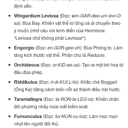
định sẵn.
Wingardium Leviosa
(Đọc:
win-GAR-dee-um levi-O-
sa
): Bùa Bay. Khiến vật thể lơ lửng và di chuyển theo
ý muốn (nhớ câu nói kinh điển của Hermione:
“Leviosa chứ không phải Leviosar”).
Engorgio
(Đọc:
en-GOR-gee-oh
): Bùa Phóng to. Làm
tăng kích thước vật thể. Phản chú là
Reducio
.
Orchideous
(Đọc:
or-KID-ee-us
): Tạo ra một bó hoa từ
đầu đũa phép.
Riddikulus
(Đọc:
ri-di-KULL-lis
): Khắc chế Boggart
(Ông Kẹ) bằng cách biến nỗi sợ thành điều hài hước.
Tarantallegra
(Đọc:
ta-RON-ta-LEG-ra
): Khiến chân
đối phương nhảy múa mất kiểm soát.
Furnunculus
(Đọc:
fur-NUN-cu-lus
): Làm mọc mụn
nhọt lên người đối thủ.