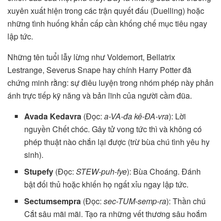
xuyên xuất hiện trong các trận quyết đấu (Duelling) hoặc
những tình huống khẩn cấp cần khống chế mục tiêu ngay
lập tức.
Những tên tuổi lẫy lừng như Voldemort, Bellatrix
Lestrange, Severus Snape hay chính Harry Potter đã
chứng minh rằng: sự điêu luyện trong nhóm phép này phản
ánh trực tiếp kỹ năng và bản lĩnh của người cầm đũa.
Avada Kedavra
(Đọc:
a-VA-đa kê-ĐA-vra
): Lời
nguyền Chết chóc. Gây tử vong tức thì và không có
phép thuật nào chắn lại được (trừ bùa chú tình yêu hy
sinh).
Stupefy
(Đọc:
STEW-puh-fye
): Bùa Choáng. Đánh
bật đối thủ hoặc khiến họ ngất xỉu ngay lập tức.
Sectumsempra
(Đọc:
sec-TUM-semp-ra
): Thần chú
Cắt sâu mãi mãi. Tạo ra những vết thương sâu hoắm