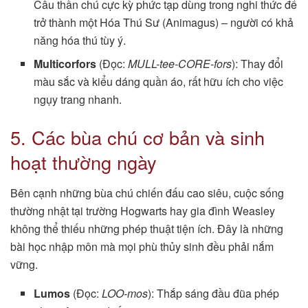
Câu thần chú cực kỳ phức tạp dùng trong nghi thức để
trở thành một Hóa Thú Sư (Animagus) – người có khả
năng hóa thú tùy ý.
Multicorfors
(Đọc:
MULL-tee-CORE-fors
): Thay đổi
màu sắc và kiểu dáng quần áo, rất hữu ích cho việc
ngụy trang nhanh.
5. Các bùa chú cơ bản và sinh
hoạt thường ngày
Bên cạnh những bùa chú chiến đấu cao siêu, cuộc sống
thường nhật tại trường Hogwarts hay gia đình Weasley
không thể thiếu những phép thuật tiện ích. Đây là những
bài học nhập môn mà mọi phù thủy sinh đều phải nắm
vững.
Lumos
(Đọc:
LOO-mos
): Thắp sáng đầu đũa phép