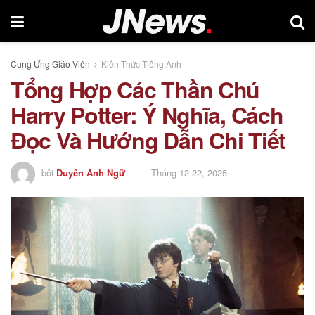
Cung Ứng Giáo Viên
Kiến Thức Tiếng Anh
Tổng Hợp Các Thần Chú
Harry Potter: Ý Nghĩa, Cách
Đọc Và Hướng Dẫn Chi Tiết
bởi
Duyên Anh Ngữ
Tháng 12 22, 2025