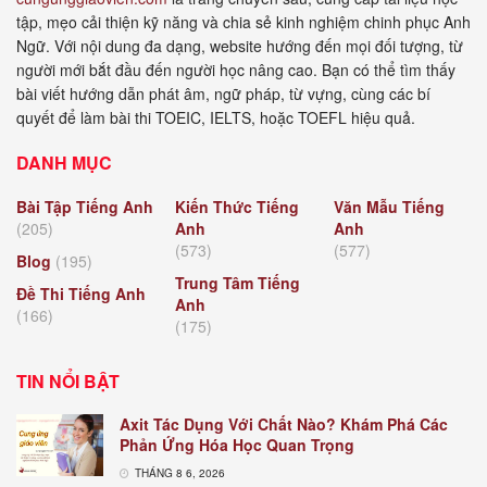
tập, mẹo cải thiện kỹ năng và chia sẻ kinh nghiệm chinh phục Anh
Ngữ. Với nội dung đa dạng, website hướng đến mọi đối tượng, từ
người mới bắt đầu đến người học nâng cao. Bạn có thể tìm thấy
bài viết hướng dẫn phát âm, ngữ pháp, từ vựng, cùng các bí
quyết để làm bài thi TOEIC, IELTS, hoặc TOEFL hiệu quả.
DANH MỤC
Bài Tập Tiếng Anh
Kiến Thức Tiếng
Văn Mẫu Tiếng
(205)
Anh
Anh
(573)
(577)
Blog
(195)
Trung Tâm Tiếng
Đề Thi Tiếng Anh
Anh
(166)
(175)
TIN NỔI BẬT
Axit Tác Dụng Với Chất Nào? Khám Phá Các
Phản Ứng Hóa Học Quan Trọng
THÁNG 8 6, 2026