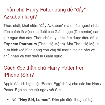
Thần chú Harry Potter dùng để “đẩy”
Azkaban là gì?
Thực chất, khái niệm “đẩy Azkaban” mà nhiều người nhắc
đến chính là việc xua đuổi các Giám ngục (Dementor) canh
giữ ngục thất này. Thần chú duy nhất làm được điều đó là
Expecto Patronum
(Thần Hộ Mệnh). Một Thần Hộ Mệnh
hữu hình (có hình dáng con vật) đủ mạnh mẽ để bảo vệ
chủ nhân và truy đuổi lũ Giám ngục.
Cách đọc thần chú Harry Potter trên
iPhone (Siri)?
Apple đã tích hợp một “Easter Egg” thú vị cho các fan Harry
Potter. Bạn có thể thử ngay với Siri:
Nói
“Hey Siri, Lumos”
: Đèn pin điện thoại sẽ bật.