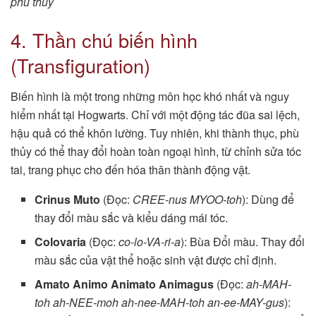
phù thủy
4. Thần chú biến hình
(Transfiguration)
Biến hình là một trong những môn học khó nhất và nguy
hiểm nhất tại Hogwarts. Chỉ với một động tác đũa sai lệch,
hậu quả có thể khôn lường. Tuy nhiên, khi thành thục, phù
thủy có thể thay đổi hoàn toàn ngoại hình, từ chỉnh sửa tóc
tai, trang phục cho đến hóa thân thành động vật.
Crinus Muto
(Đọc:
CREE-nus MYOO-toh
): Dùng để
thay đổi màu sắc và kiểu dáng mái tóc.
Colovaria
(Đọc:
co-lo-VA-ri-a
): Bùa Đổi màu. Thay đổi
màu sắc của vật thể hoặc sinh vật được chỉ định.
Amato Animo Animato Animagus
(Đọc:
ah-MAH-
toh ah-NEE-moh ah-nee-MAH-toh an-ee-MAY-gus
):