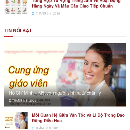
Tổng Hợp Từ Vựng Tiếng Anh Về Hoạt Động
Hàng Ngày Và Mẫu Câu Giao Tiếp Chuẩn
THÁNG 3 1, 2026
TIN NỔI BẬT
Hồ Chí Minh – Một con người sinh ra từ chân lý
THÁNG 8 8, 2026
Mối Quan Hệ Giữa Vận Tốc và Li Độ Trong Dao
Động Điều Hòa
THÁNG 8 8, 2026