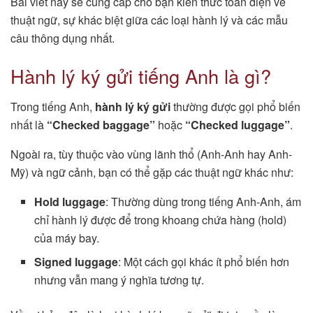
Bài viết này sẽ cung cấp cho bạn kiến thức toàn diện về
thuật ngữ, sự khác biệt giữa các loại hành lý và các mẫu
câu thông dụng nhất.
Hành lý ký gửi tiếng Anh là gì?
Trong tiếng Anh,
hành lý ký gửi
thường được gọi phổ biến
nhất là
“Checked baggage”
hoặc
“Checked luggage”
.
Ngoài ra, tùy thuộc vào vùng lãnh thổ (Anh-Anh hay Anh-
Mỹ) và ngữ cảnh, bạn có thể gặp các thuật ngữ khác như:
Hold luggage
: Thường dùng trong tiếng Anh-Anh, ám
chỉ hành lý được để trong khoang chứa hàng (hold)
của máy bay.
Signed luggage
: Một cách gọi khác ít phổ biến hơn
nhưng vẫn mang ý nghĩa tương tự.