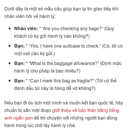
Dưới đây là một số mẫu câu giúp bạn tự tin giao tiếp khi
nhân viên hỏi về hành lý:
Nhân viên:
* “Are you checking any bags?” (Quý
khách có ký gửi hành lý nào không?)
Bạn:
* “Yes, I have one suitcase to check.” (Có, tôi có
một vali cần ký gửi.)
Bạn:
* “What is the baggage allowance?” (Định mức
hành lý cho phép là bao nhiêu?)
Bạn:
* “Can I mark this bag as fragile?” (Tôi có thể
đánh dấu túi này là hàng dễ vỡ không?)
Nếu bạn đi du lịch một mình và muốn kết bạn quốc tế, hãy
chuẩn bị sẵn một đoạn
giới thiệu về bản thân bằng tiếng
anh ngắn gọn
để trò chuyện với những người bạn đồng
hành trong lúc chờ lấy hành lý nhé.