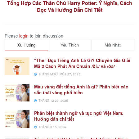
Tổng Hợp Các Thần Chú Harry Potter: Ý Nghĩa, Cách
Đọc Và Hướng Dẫn Chi Tiết
Please
login
to join discussion
Xu Hướng
Yêu Thích
Mới Nhất
“The” Đọc Tiếng Anh Là Gì? Chuyên Gia Giải
Mã 2 Cách Phát Âm Chuẩn /ðiː/ và /ðə/
THÁNG MƯỜI MỘT 27, 2025
Màu vàng đất tiếng Anh là gì? Phân biệt các
sắc thái vàng phổ biến
THÁNG 12 23, 2025
Phân biệt thành ngữ và tục ngữ Việt Nam:
Hướng dẫn chi tiết
THÁNG 3 15, 2026