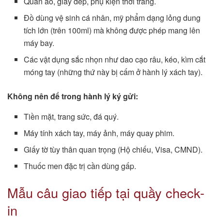
Quần áo, giày dép, phụ kiện thời trang.
Đồ dùng vệ sinh cá nhân, mỹ phẩm dạng lỏng dung
tích lớn (trên 100ml) mà không được phép mang lên
máy bay.
Các vật dụng sắc nhọn như dao cạo râu, kéo, kìm cắt
móng tay (những thứ này bị cấm ở hành lý xách tay).
Không nên để trong hành lý ký gửi:
Tiền mặt, trang sức, đá quý.
Máy tính xách tay, máy ảnh, máy quay phim.
Giấy tờ tùy thân quan trọng (Hộ chiếu, Visa, CMND).
Thuốc men đặc trị cần dùng gấp.
Mẫu câu giao tiếp tại quầy check-
in