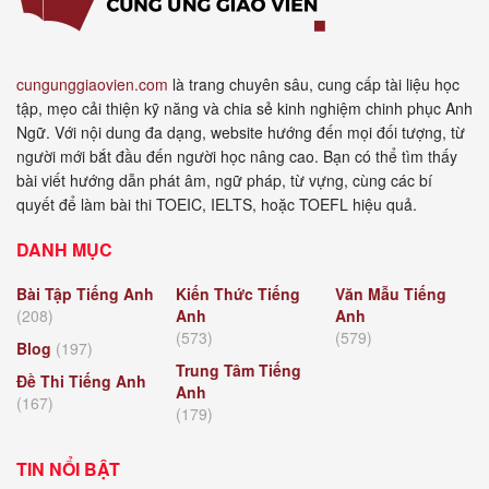
cungunggiaovien.com
là trang chuyên sâu, cung cấp tài liệu học
tập, mẹo cải thiện kỹ năng và chia sẻ kinh nghiệm chinh phục Anh
Ngữ. Với nội dung đa dạng, website hướng đến mọi đối tượng, từ
người mới bắt đầu đến người học nâng cao. Bạn có thể tìm thấy
bài viết hướng dẫn phát âm, ngữ pháp, từ vựng, cùng các bí
quyết để làm bài thi TOEIC, IELTS, hoặc TOEFL hiệu quả.
DANH MỤC
Bài Tập Tiếng Anh
Kiến Thức Tiếng
Văn Mẫu Tiếng
(208)
Anh
Anh
(573)
(579)
Blog
(197)
Trung Tâm Tiếng
Đề Thi Tiếng Anh
Anh
(167)
(179)
TIN NỔI BẬT