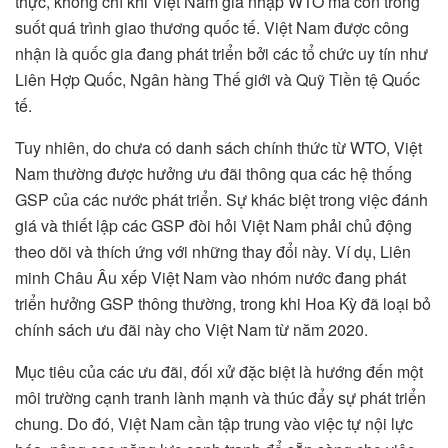
thực, không chỉ khi Việt Nam gia nhập WTO mà còn trong
suốt quá trình giao thương quốc tế. Việt Nam được công
nhận là quốc gia đang phát triển bởi các tổ chức uy tín như
Liên Hợp Quốc, Ngân hàng Thế giới và Quỹ Tiền tệ Quốc
tế.
Tuy nhiên, do chưa có danh sách chính thức từ WTO, Việt
Nam thường được hưởng ưu đãi thông qua các hệ thống
GSP của các nước phát triển. Sự khác biệt trong việc đánh
giá và thiết lập các GSP đòi hỏi Việt Nam phải chủ động
theo dõi và thích ứng với những thay đổi này. Ví dụ, Liên
minh Châu Âu xếp Việt Nam vào nhóm nước đang phát
triển hưởng GSP thông thường, trong khi Hoa Kỳ đã loại bỏ
chính sách ưu đãi này cho Việt Nam từ năm 2020.
Mục tiêu của các ưu đãi, đối xử đặc biệt là hướng đến một
môi trường cạnh tranh lành mạnh và thúc đẩy sự phát triển
chung. Do đó, Việt Nam cần tập trung vào việc tự nội lực