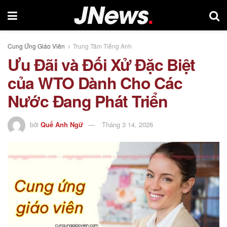
Cung Ứng Giáo Viên
Trung Tâm Tiếng Anh
Ưu Đãi và Đối Xử Đặc Biệt
của WTO Dành Cho Các
Nước Đang Phát Triển
bởi
Quế Anh Ngữ
Tháng 3 14, 2026