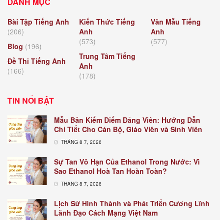
DANH MỤC
Bài Tập Tiếng Anh
Kiến Thức Tiếng
Văn Mẫu Tiếng
(206)
Anh
Anh
(573)
(577)
Blog
(196)
Trung Tâm Tiếng
Đề Thi Tiếng Anh
Anh
(166)
(178)
TIN NỔI BẬT
Mẫu Bản Kiểm Điểm Đảng Viên: Hướng Dẫn
Chi Tiết Cho Cán Bộ, Giáo Viên và Sinh Viên
THÁNG 8 7, 2026
Sự Tan Vô Hạn Của Ethanol Trong Nước: Vì
Sao Ethanol Hoà Tan Hoàn Toàn?
THÁNG 8 7, 2026
Lịch Sử Hình Thành và Phát Triển Cương Lĩnh
Lãnh Đạo Cách Mạng Việt Nam