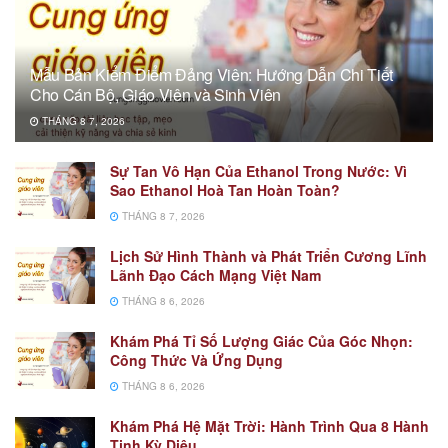
Mẫu Bản Kiểm Điểm Đảng Viên: Hướng Dẫn Chi Tiết
Cho Cán Bộ, Giáo Viên và Sinh Viên
THÁNG 8 7, 2026
Sự Tan Vô Hạn Của Ethanol Trong Nước: Vì
Sao Ethanol Hoà Tan Hoàn Toàn?
THÁNG 8 7, 2026
Lịch Sử Hình Thành và Phát Triển Cương Lĩnh
Lãnh Đạo Cách Mạng Việt Nam
THÁNG 8 6, 2026
Khám Phá Tỉ Số Lượng Giác Của Góc Nhọn:
Công Thức Và Ứng Dụng
THÁNG 8 6, 2026
Khám Phá Hệ Mặt Trời: Hành Trình Qua 8 Hành
Tinh Kỳ Diệu