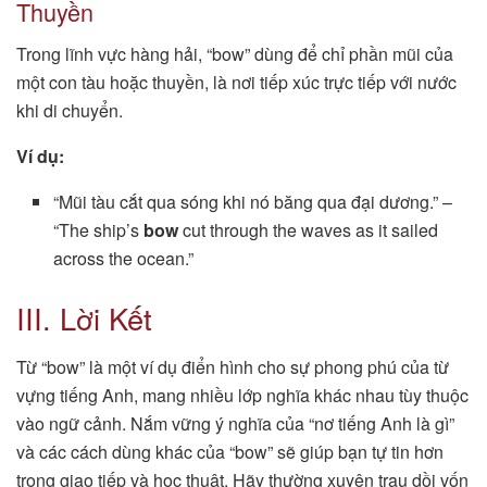
Thuyền
Trong lĩnh vực hàng hải, “bow” dùng để chỉ phần mũi của
một con tàu hoặc thuyền, là nơi tiếp xúc trực tiếp với nước
khi di chuyển.
Ví dụ:
“Mũi tàu cắt qua sóng khi nó băng qua đại dương.” –
“The ship’s
bow
cut through the waves as it sailed
across the ocean.”
III. Lời Kết
Từ “bow” là một ví dụ điển hình cho sự phong phú của từ
vựng tiếng Anh, mang nhiều lớp nghĩa khác nhau tùy thuộc
vào ngữ cảnh. Nắm vững ý nghĩa của “nơ tiếng Anh là gì”
và các cách dùng khác của “bow” sẽ giúp bạn tự tin hơn
trong giao tiếp và học thuật. Hãy thường xuyên trau dồi vốn