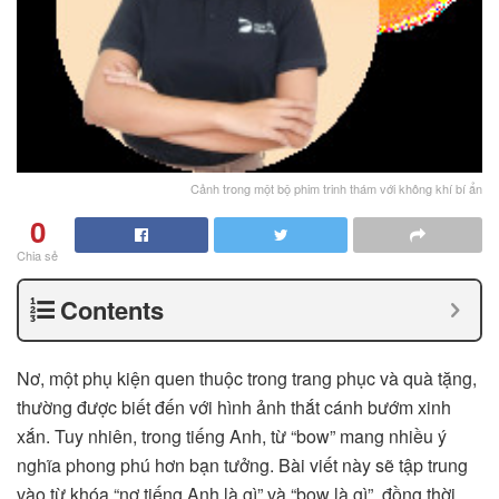
Cảnh trong một bộ phim trinh thám với không khí bí ẩn
0
Chia sẻ
Contents
Nơ, một phụ kiện quen thuộc trong trang phục và quà tặng,
thường được biết đến với hình ảnh thắt cánh bướm xinh
xắn. Tuy nhiên, trong tiếng Anh, từ “bow” mang nhiều ý
nghĩa phong phú hơn bạn tưởng. Bài viết này sẽ tập trung
vào từ khóa “nơ tiếng Anh là gì” và “bow là gì”, đồng thời