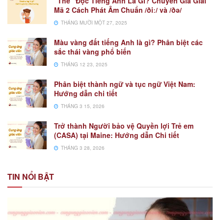
“The” Đọc Tiếng Anh Là Gì? Chuyên Gia Giải
Mã 2 Cách Phát Âm Chuẩn /ðiː/ và /ðə/
THÁNG MƯỜI MỘT 27, 2025
Màu vàng đất tiếng Anh là gì? Phân biệt các
sắc thái vàng phổ biến
THÁNG 12 23, 2025
Phân biệt thành ngữ và tục ngữ Việt Nam:
Hướng dẫn chi tiết
THÁNG 3 15, 2026
Trở thành Người bảo vệ Quyền lợi Trẻ em
(CASA) tại Maine: Hướng dẫn Chi tiết
THÁNG 3 28, 2026
TIN NỔI BẬT