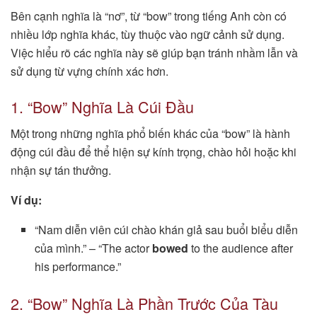
Bên cạnh nghĩa là “nơ”, từ “bow” trong tiếng Anh còn có
nhiều lớp nghĩa khác, tùy thuộc vào ngữ cảnh sử dụng.
Việc hiểu rõ các nghĩa này sẽ giúp bạn tránh nhầm lẫn và
sử dụng từ vựng chính xác hơn.
1. “Bow” Nghĩa Là Cúi Đầu
Một trong những nghĩa phổ biến khác của “bow” là hành
động cúi đầu để thể hiện sự kính trọng, chào hỏi hoặc khi
nhận sự tán thưởng.
Ví dụ:
“Nam diễn viên cúi chào khán giả sau buổi biểu diễn
của mình.” – “The actor
bowed
to the audience after
his performance.”
2. “Bow” Nghĩa Là Phần Trước Của Tàu