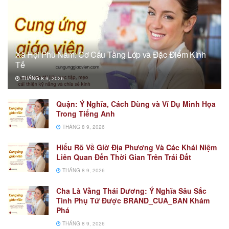
Xã Hội Phù Nam: Cơ Cấu Tầng Lớp và Đặc Điểm Kinh
Tế
THÁNG 8 9, 2026
Quận: Ý Nghĩa, Cách Dùng và Ví Dụ Minh Họa
Trong Tiếng Anh
THÁNG 8 9, 2026
Hiểu Rõ Về Giờ Địa Phương Và Các Khái Niệm
Liên Quan Đến Thời Gian Trên Trái Đất
THÁNG 8 9, 2026
Cha Là Vầng Thái Dương: Ý Nghĩa Sâu Sắc
Tình Phụ Tử Được BRAND_CUA_BAN Khám
Phá
THÁNG 8 9, 2026