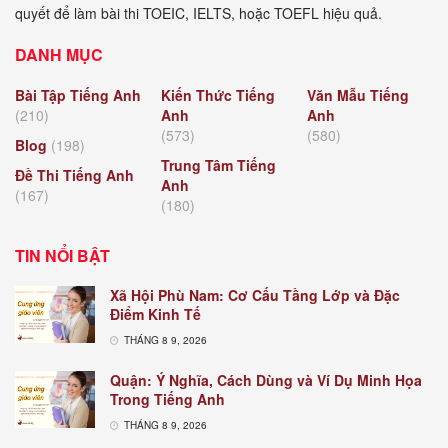
quyết để làm bài thi TOEIC, IELTS, hoặc TOEFL hiệu quả.
DANH MỤC
Bài Tập Tiếng Anh
Kiến Thức Tiếng
Văn Mẫu Tiếng
(210)
Anh
Anh
(573)
(580)
Blog
(198)
Trung Tâm Tiếng
Đề Thi Tiếng Anh
Anh
(167)
(180)
TIN NỔI BẬT
Xã Hội Phù Nam: Cơ Cấu Tầng Lớp và Đặc
Điểm Kinh Tế
THÁNG 8 9, 2026
Quận: Ý Nghĩa, Cách Dùng và Ví Dụ Minh Họa
Trong Tiếng Anh
THÁNG 8 9, 2026