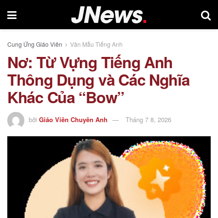
Cung Ứng Giáo Viên
Văn Mẫu Tiếng Anh
Nơ: Từ Vựng Tiếng Anh
Thông Dụng và Các Nghĩa
Khác Của “Bow”
bởi
Giáo Viên Chuyên Anh
Tháng 7 8, 2026