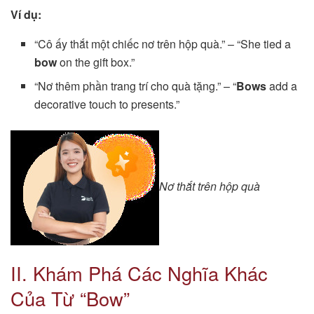
Ví dụ:
“Cô ấy thắt một chiếc nơ trên hộp quà.” – “She tied a
bow
on the gift box.”
“Nơ thêm phần trang trí cho quà tặng.” – “
Bows
add a
decorative touch to presents.”
Nơ thắt trên hộp quà
II. Khám Phá Các Nghĩa Khác
Của Từ “Bow”