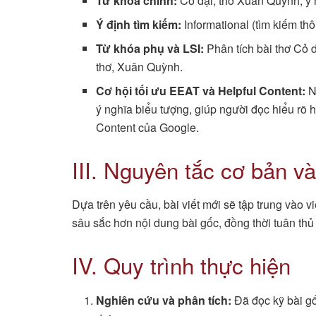
Từ khóa chính:
Cỏ dại, thơ Xuân Quỳnh, ý 
Ý định tìm kiếm:
Informational (tìm kiếm thô
Từ khóa phụ và LSI:
Phân tích bài thơ Cỏ d
thơ, Xuân Quỳnh.
Cơ hội tối ưu EEAT và Helpful Content:
N
ý nghĩa biểu tượng, giúp người đọc hiểu rõ h
Content của Google.
III. Nguyên tắc cơ bản v
Dựa trên yêu cầu, bài viết mới sẽ tập trung vào v
sâu sắc hơn nội dung bài gốc, đồng thời tuân th
IV. Quy trình thực hiện
Nghiên cứu và phân tích:
Đã đọc kỹ bài gố