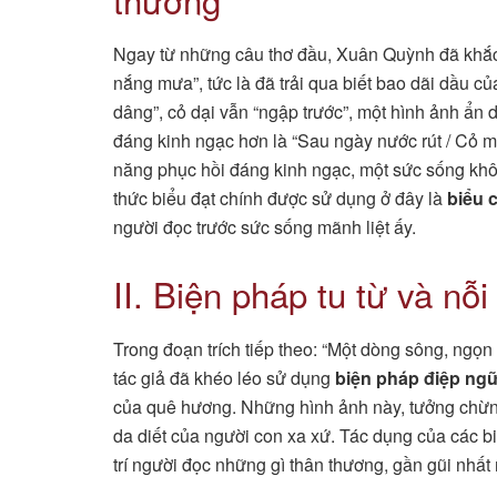
Ngay từ những câu thơ đầu, Xuân Quỳnh đã khắc 
nắng mưa”, tức là đã trải qua biết bao dãi dầu củ
dâng”, cỏ dại vẫn “ngập trước”, một hình ảnh ẩn d
đáng kinh ngạc hơn là “Sau ngày nước rút / Cỏ m
năng phục hồi đáng kinh ngạc, một sức sống khôn
thức biểu đạt chính được sử dụng ở đây là
biểu 
người đọc trước sức sống mãnh liệt ấy.
II. Biện pháp tu từ và n
Trong đoạn trích tiếp theo: “Một dòng sông, ngọn 
tác giả đã khéo léo sử dụng
biện pháp điệp ng
của quê hương. Những hình ảnh này, tưởng chừng 
da diết của người con xa xứ. Tác dụng của các 
trí người đọc những gì thân thương, gần gũi nhất