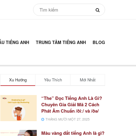
ẪU TIẾNG ANH
TRUNG TÂM TIẾNG ANH
BLOG
Xu Hướng
Yêu Thích
Mới Nhất
“The” Đọc Tiếng Anh Là Gì?
Chuyên Gia Giải Mã 2 Cách
Phát Âm Chuẩn /ðiː/ và /ðə/
THÁNG MƯỜI MỘT 27, 2025
Màu vàng đất tiếng Anh là gì?