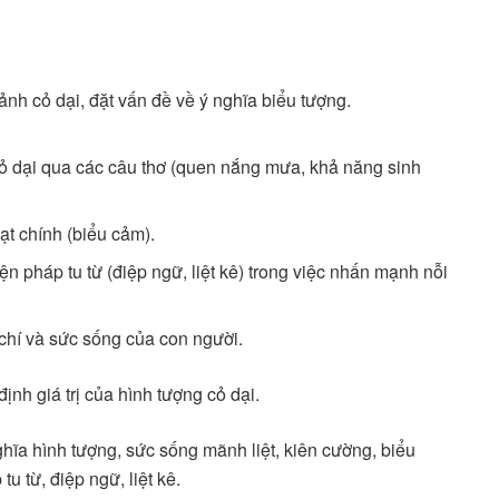
 ảnh cỏ dại, đặt vấn đề về ý nghĩa biểu tượng.
ỏ dại qua các câu thơ (quen nắng mưa, khả năng sinh
ạt chính (biểu cảm).
ện pháp tu từ (điệp ngữ, liệt kê) trong việc nhấn mạnh nỗi
 chí và sức sống của con người.
ịnh giá trị của hình tượng cỏ dại.
hĩa hình tượng, sức sống mãnh liệt, kiên cường, biểu
u từ, điệp ngữ, liệt kê.