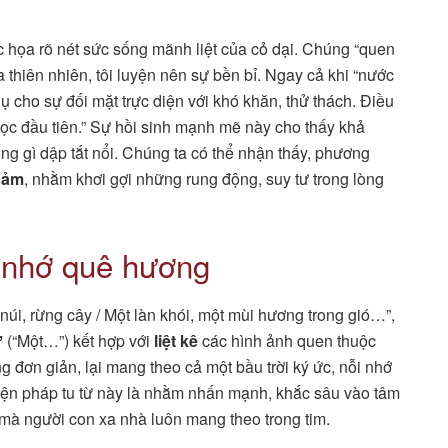
họa rõ nét sức sống mãnh liệt của cỏ dại. Chúng “quen
a thiên nhiên, tôi luyện nên sự bền bỉ. Ngay cả khi “nước
ụ cho sự đối mặt trực diện với khó khăn, thử thách. Điều
ọc đầu tiên.” Sự hồi sinh mạnh mẽ này cho thấy khả
g gì dập tắt nổi. Chúng ta có thể nhận thấy, phương
cảm
, nhằm khơi gợi những rung động, suy tư trong lòng
ỗi nhớ quê hương
núi, rừng cây / Một làn khói, một mùi hương trong gió…”,
ữ
(“Một…”) kết hợp với
liệt kê
các hình ảnh quen thuộc
đơn giản, lại mang theo cả một bầu trời ký ức, nỗi nhớ
biện pháp tu từ này là nhằm nhấn mạnh, khắc sâu vào tâm
 mà người con xa nhà luôn mang theo trong tim.