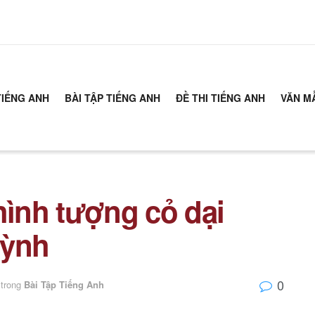
TIẾNG ANH
BÀI TẬP TIẾNG ANH
ĐỀ THI TIẾNG ANH
VĂN M
hình tượng cỏ dại
uỳnh
0
trong
Bài Tập Tiếng Anh