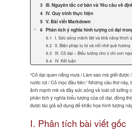
III. Nguyên tắc cơ bản và Yêu cầu về đị
IV. Quy trình thực hiện
V. Bài viết Markdown
Phân tích ý nghĩa hình tượng cỏ dại tro
I. Sức sống mãnh liệt và khả năng thích 
II. Biện pháp tu từ và nỗi nhớ quê hương
III. Cỏ dại – Biểu tượng cho ý chí con ngư
IV. Kết luận
“Cỏ dại quen nắng mưa / Làm sao mà giết được /
nước rút / Cỏ mọc đầu tiên.” Những câu thơ này, t
ảnh mạnh mẽ và đầy sức sống về loài cỏ tưởng ch
phân tích ý nghĩa biểu tượng của cỏ dại, đồng th
được tác giả sử dụng để khắc họa hình tượng này
I. Phân tích bài viết gốc