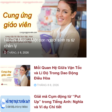
Hồ Chí Minh – Một con người sinh ra từ
chân lý
THÁNG 8 8, 2026
Mối Quan Hệ Giữa Vận Tốc
và Li Độ Trong Dao Động
Điều Hòa
THÁNG 8 8, 2026
Giải mã Cụm động từ “Put
Up” trong Tiếng Anh: Nghĩa
và Ví dụ Chi tiết