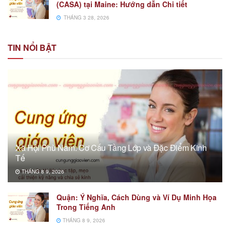
(CASA) tại Maine: Hướng dẫn Chi tiết
THÁNG 3 28, 2026
TIN NỔI BẬT
Xã Hội Phù Nam: Cơ Cấu Tầng Lớp và Đặc Điểm Kinh
Tế
THÁNG 8 9, 2026
Quận: Ý Nghĩa, Cách Dùng và Ví Dụ Minh Họa
Trong Tiếng Anh
THÁNG 8 9, 2026