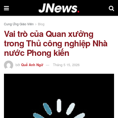
Cung Ứng Giáo Viên
Blog
Vai trò của Quan xưởng
trong Thủ công nghiệp Nhà
nước Phong kiến
bởi
Quế Anh Ngữ
Tháng 5 15, 2026