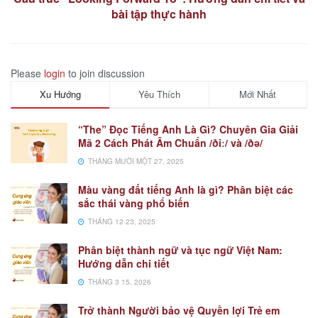
bài tập thực hành
Please
login
to join discussion
Xu Hướng
Yêu Thích
Mới Nhất
“The” Đọc Tiếng Anh Là Gì? Chuyên Gia Giải
Mã 2 Cách Phát Âm Chuẩn /ðiː/ và /ðə/
THÁNG MƯỜI MỘT 27, 2025
Màu vàng đất tiếng Anh là gì? Phân biệt các
sắc thái vàng phổ biến
THÁNG 12 23, 2025
Phân biệt thành ngữ và tục ngữ Việt Nam:
Hướng dẫn chi tiết
THÁNG 3 15, 2026
Trở thành Người bảo vệ Quyền lợi Trẻ em