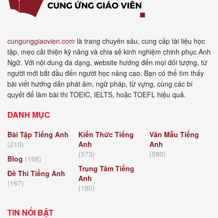
cungunggiaovien.com
là trang chuyên sâu, cung cấp tài liệu học
tập, mẹo cải thiện kỹ năng và chia sẻ kinh nghiệm chinh phục Anh
Ngữ. Với nội dung đa dạng, website hướng đến mọi đối tượng, từ
người mới bắt đầu đến người học nâng cao. Bạn có thể tìm thấy
bài viết hướng dẫn phát âm, ngữ pháp, từ vựng, cùng các bí
quyết để làm bài thi TOEIC, IELTS, hoặc TOEFL hiệu quả.
DANH MỤC
Bài Tập Tiếng Anh
Kiến Thức Tiếng
Văn Mẫu Tiếng
(210)
Anh
Anh
(573)
(580)
Blog
(198)
Trung Tâm Tiếng
Đề Thi Tiếng Anh
Anh
(167)
(180)
TIN NỔI BẬT