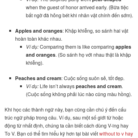
when the guest of honor arrived early. (Bữa tiệc
bất ngờ đã hỏng bét khi nhân vật chính đến sớm).
Apples and oranges
: Khập khiễng, so sánh hai vật
hoàn toàn khác nhau.
Ví dụ:
Comparing them is like comparing
apples
and oranges
. (So sánh họ với nhau thật là khập
khiễng).
Peaches and cream
: Cuộc sống suôn sẻ, tốt đẹp.
Ví dụ:
Life isn’t always
peaches and cream
.
(Cuộc sống không phải lúc nào cũng màu hồng).
Khi học các thành ngữ này, bạn cũng cần chú ý đến cấu
trúc ngữ pháp trong câu. Ví dụ, sau một số giới từ hoặc
động từ nhất định, chúng ta cần biết cách dùng V-ing hay
To V. Bạn có thể tìm hiểu kỹ hơn tại bài viết
without to v hay