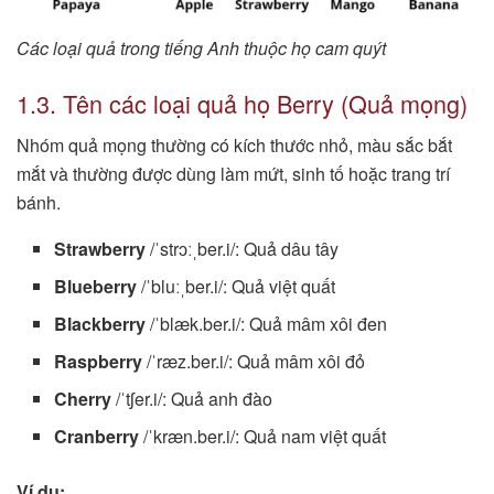
Các loại quả trong tiếng Anh thuộc họ cam quýt
1.3. Tên các loại quả họ Berry (Quả mọng)
Nhóm quả mọng thường có kích thước nhỏ, màu sắc bắt
mắt và thường được dùng làm mứt, sinh tố hoặc trang trí
bánh.
Strawberry
/ˈstrɔːˌber.i/: Quả dâu tây
Blueberry
/ˈbluːˌber.i/: Quả việt quất
Blackberry
/ˈblæk.ber.i/: Quả mâm xôi đen
Raspberry
/ˈræz.ber.i/: Quả mâm xôi đỏ
Cherry
/ˈtʃer.i/: Quả anh đào
Cranberry
/ˈkræn.ber.i/: Quả nam việt quất
Ví dụ: