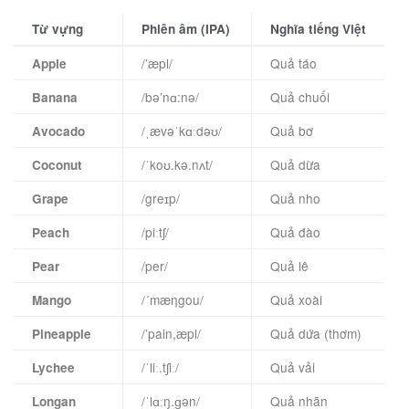
Từ vựng
Phiên âm (IPA)
Nghĩa tiếng Việt
/’æpl/
Quả táo
Apple
/bə’nɑ:nə/
Quả chuối
Banana
/ˌævəˈkɑːdəʊ/
Quả bơ
Avocado
/ˈkoʊ.kə.nʌt/
Quả dừa
Coconut
/greɪp/
Quả nho
Grape
/piːtʃ/
Quả đào
Peach
/per/
Quả lê
Pear
/´mæηgou/
Quả xoài
Mango
/’pain,æpl/
Quả dứa (thơm)
Pineapple
/ˈliː.tʃiː/
Quả vải
Lychee
/ˈlɑːŋ.ɡən/
Quả nhãn
Longan