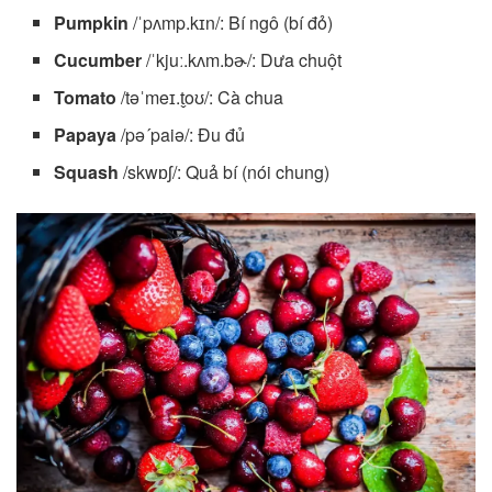
Pumpkin
/ˈpʌmp.kɪn/: Bí ngô (bí đỏ)
Cucumber
/ˈkjuː.kʌm.bɚ/: Dưa chuột
Tomato
/təˈmeɪ.t̬oʊ/: Cà chua
Papaya
/pə´paiə/: Đu đủ
Squash
/skwɒʃ/: Quả bí (nói chung)