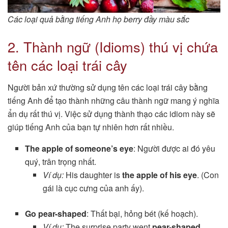
Các loại quả bằng tiếng Anh họ berry đầy màu sắc
2. Thành ngữ (Idioms) thú vị chứa
tên các loại trái cây
Người bản xứ thường sử dụng tên các loại trái cây bằng
tiếng Anh để tạo thành những câu thành ngữ mang ý nghĩa
ẩn dụ rất thú vị. Việc sử dụng thành thạo các idiom này sẽ
giúp tiếng Anh của bạn tự nhiên hơn rất nhiều.
The apple of someone’s eye
: Người được ai đó yêu
quý, trân trọng nhất.
Ví dụ:
His daughter is
the apple of his eye
. (Con
gái là cục cưng của anh ấy).
Go pear-shaped
: Thất bại, hỏng bét (kế hoạch).
Ví dụ:
The surprise party went
pear-shaped