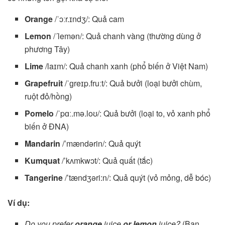
Orange
/ˈɔːr.ɪndʒ/: Quả cam
Lemon
/´lemən/: Quả chanh vàng (thường dùng ở
phương Tây)
Lime
/laɪm/: Quả chanh xanh (phổ biến ở Việt Nam)
Grapefruit
/ˈɡreɪp.fruːt/: Quả bưởi (loại bưởi chùm,
ruột đỏ/hồng)
Pomelo
/ˈpɑː.mə.loʊ/: Quả bưởi (loại to, vỏ xanh phổ
biến ở ĐNA)
Mandarin
/’mændərin/: Quả quýt
Kumquat
/’kʌmkwɔt/: Quả quất (tắc)
Tangerine
/’tændʒəri:n/: Quả quýt (vỏ mỏng, dễ bóc)
Ví dụ:
Do you prefer
orange
juice
or
lemon
juice?
(Bạn