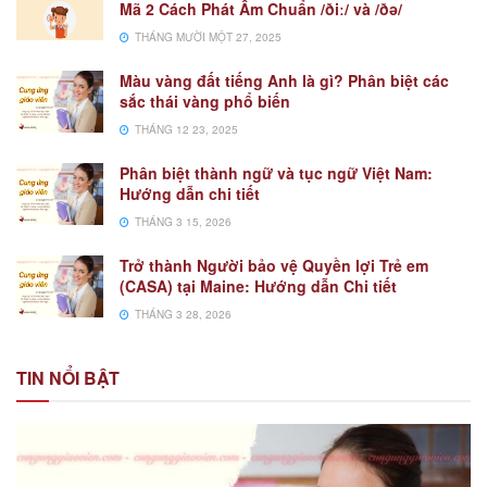
Mã 2 Cách Phát Âm Chuẩn /ðiː/ và /ðə/
THÁNG MƯỜI MỘT 27, 2025
Màu vàng đất tiếng Anh là gì? Phân biệt các
sắc thái vàng phổ biến
THÁNG 12 23, 2025
Phân biệt thành ngữ và tục ngữ Việt Nam:
Hướng dẫn chi tiết
THÁNG 3 15, 2026
Trở thành Người bảo vệ Quyền lợi Trẻ em
(CASA) tại Maine: Hướng dẫn Chi tiết
THÁNG 3 28, 2026
TIN NỔI BẬT