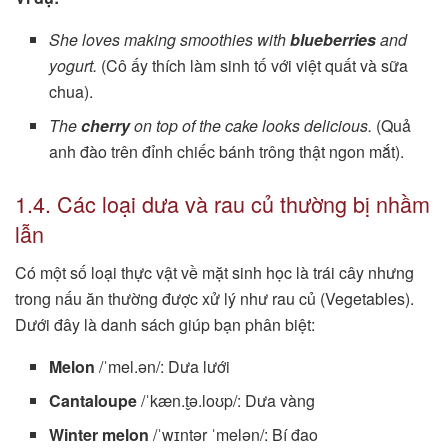
She loves making smoothies with
blueberries
and
yogurt.
(Cô ấy thích làm sinh tố với việt quất và sữa
chua).
The
cherry
on top of the cake looks delicious.
(Quả
anh đào trên đỉnh chiếc bánh trông thật ngon mắt).
1.4. Các loại dưa và rau củ thường bị nhầm
lẫn
Có một số loại thực vật về mặt sinh học là trái cây nhưng
trong nấu ăn thường được xử lý như rau củ (Vegetables).
Dưới đây là danh sách giúp bạn phân biệt:
Melon
/ˈmel.ən/: Dưa lưới
Cantaloupe
/ˈkæn.t̬ə.loʊp/: Dưa vàng
Winter melon
/ˈwɪntər ˈmelən/: Bí đao