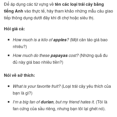
Để áp dụng các từ vựng về
tên các loại trái cây bằng
tiếng Anh
vào thực tế, hãy tham khảo những mẫu câu giao
tiếp thông dụng dưới đây khi đi chợ hoặc siêu thị.
Hỏi giá cả:
How much is a kilo of
apples
?
(Một cân táo giá bao
nhiêu?)
How much do these
papayas
cost?
(Những quả đu
đủ này giá bao nhiêu tiền?)
Nói về sở thích:
What is your favorite fruit?
(Loại trái cây yêu thích của
bạn là gì?)
I’m a big fan of
durian
, but my friend hates it.
(Tôi là
fan cứng của sầu riêng, nhưng bạn tôi lại ghét nó).