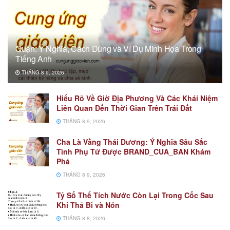
Quận: Ý Nghĩa, Cách Dùng và Ví Dụ Minh Họa Trong
Tiếng Anh
THÁNG 8 9, 2026
Hiểu Rõ Về Giờ Địa Phương Và Các Khái Niệm
Liên Quan Đến Thời Gian Trên Trái Đất
THÁNG 8 9, 2026
Cha Là Vầng Thái Dương: Ý Nghĩa Sâu Sắc
Tình Phụ Tử Được BRAND_CUA_BAN Khám
Phá
THÁNG 8 9, 2026
Tỷ Số Thể Tích Nước Còn Lại Trong Cốc Sau
Khi Thả Bi và Nón
THÁNG 8 8, 2026