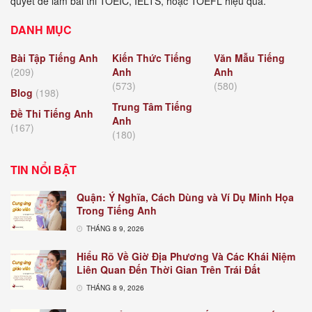
quyết để làm bài thi TOEIC, IELTS, hoặc TOEFL hiệu quả.
DANH MỤC
Bài Tập Tiếng Anh
Kiến Thức Tiếng
Văn Mẫu Tiếng
(209)
Anh
Anh
(573)
(580)
Blog
(198)
Trung Tâm Tiếng
Đề Thi Tiếng Anh
Anh
(167)
(180)
TIN NỔI BẬT
Quận: Ý Nghĩa, Cách Dùng và Ví Dụ Minh Họa
Trong Tiếng Anh
THÁNG 8 9, 2026
Hiểu Rõ Về Giờ Địa Phương Và Các Khái Niệm
Liên Quan Đến Thời Gian Trên Trái Đất
THÁNG 8 9, 2026