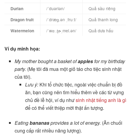
/´duəriən/
Quả sầu riêng
Durian
/ˈdræɡ.ən ˌfruːt/
Quả thanh long
Dragon fruit
/ˈwɑː.t̬ɚˌmel.ən/
Quả dưa hấu
Watermelon
Ví dụ minh họa:
My mother bought a basket of
apples
for my birthday
party.
(Mẹ tôi đã mua một giỏ táo cho tiệc sinh nhật
của tôi).
Lưu ý:
Khi tổ chức tiệc, ngoài việc chuẩn bị đồ
ăn, bạn cũng nên tìm hiểu thêm về các từ vựng
chủ đề lễ hội, ví dụ như
sinh nhật tiếng anh là gì
để có thể viết thiệp mời thật ấn tượng.
Eating
bananas
provides a lot of energy.
(Ăn chuối
cung cấp rất nhiều năng lượng).