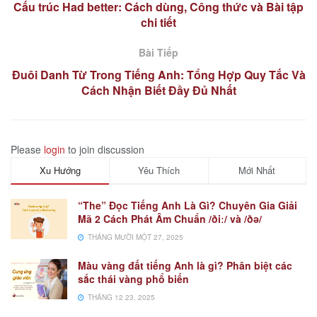
Cấu trúc Had better: Cách dùng, Công thức và Bài tập
chi tiết
Bài Tiếp
Đuôi Danh Từ Trong Tiếng Anh: Tổng Hợp Quy Tắc Và
Cách Nhận Biết Đầy Đủ Nhất
Please
login
to join discussion
Xu Hướng
Yêu Thích
Mới Nhất
“The” Đọc Tiếng Anh Là Gì? Chuyên Gia Giải
Mã 2 Cách Phát Âm Chuẩn /ðiː/ và /ðə/
THÁNG MƯỜI MỘT 27, 2025
Màu vàng đất tiếng Anh là gì? Phân biệt các
sắc thái vàng phổ biến
THÁNG 12 23, 2025