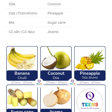
Dừa
Coconut
Dứa (Thơm/Khóm)
Pineapple
Mía
Sugar cane
Củ sắn (Củ đậu)
Jicama