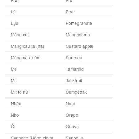
Kiwi
Kiwi
Lê
Pear
Lựu
Pomegranate
Măng cụt
Mangosteen
Mãng cầu ta (na)
Custard apple
Mãng cầu xiêm
Soursop
Me
Tamarind
Mít
Jackfruit
Mít tố nữ
Cempedak
Nhàu
Noni
Nho
Grape
Ổi
Guava
Sapoche (Hồng xiêm)
Sapodilla