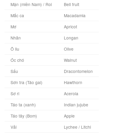
Mận (miền Nam) / Roi
Bell fruit
Mắc ca
Macadamia
Mơ
Apricot
Nhãn
Longan
Ô liu
Olive
Óc chó
Walnut
Sấu
Dracontomelon
Sơn tra (Táo gai)
Hawthorn
Sơ ri
Acerola
Táo ta (xanh)
Indian jujube
Táo tây (Bom)
Apple
Vải
Lychee / Litchi