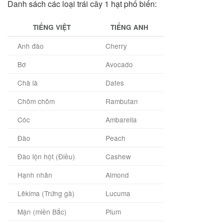
Danh sách các loại trái cây 1 hạt phổ biến:
TIẾNG VIỆT
TIẾNG ANH
Anh đào
Cherry
Bơ
Avocado
Chà là
Dates
Chôm chôm
Rambutan
Cóc
Ambarella
Đào
Peach
Đào lộn hột (Điều)
Cashew
Hạnh nhân
Almond
Lêkima (Trứng gà)
Lucuma
Mận (miền Bắc)
Plum