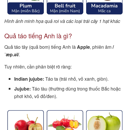
Hình ảnh minh họa quả roi và các loại trái cây 1 hạt khác
Quả táo tiếng Anh là gì?
Quả táo tây (quả bom) tiếng Anh là
Apple
, phiên âm
/
ˈæp.əl/
.
Tuy nhiên, cần phân biệt rõ ràng:
Indian jujube:
Táo ta (trái nhỏ, vỏ xanh, giòn).
Jujube:
Táo tàu (thường dùng trong thuốc Bắc hoặc
phơi khô, vỏ đỏ/đen).