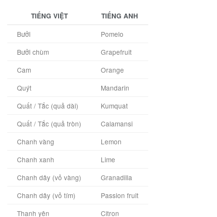
TIẾNG VIỆT
TIẾNG ANH
Bưởi
Pomelo
Bưởi chùm
Grapefruit
Cam
Orange
Quýt
Mandarin
Quất / Tắc (quả dài)
Kumquat
Quất / Tắc (quả tròn)
Calamansi
Chanh vàng
Lemon
Chanh xanh
Lime
Chanh dây (vỏ vàng)
Granadilla
Chanh dây (vỏ tím)
Passion fruit
Thanh yên
Citron