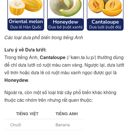
Các loại dưa phổ biến trong tiếng Anh
Lưu ý về Dưa lưới:
Trong tiếng Anh,
Cantaloupe
(/ˈkæn.tə.luːp/) thường dùng
để chỉ dưa lưới có ruột màu cam vàng. Ngược lại, dưa lưới
vỏ trơn hoặc dưa lê có ruột màu xanh ngọc được gọi là
Honeydew
.
Ngoài ra, còn một số loại trái cây phổ biến khác không
thuộc các nhóm trên nhưng rất quen thuộc:
TIẾNG VIỆT
TIẾNG ANH
Chuối
Banana