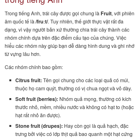
Trong tiếng Anh, trái cây được gọi chung là
Fruit
, với phiên
âm quốc tế là
/fruːt/
. Tuy nhiên, thế giới thực vật rất đa
dạng, vì vậy người bản xứ thường chia trái cây thành các
nhóm chính dựa trên đặc điểm cấu tạo của chúng. Việc
hiểu các nhóm này giúp bạn dễ dàng hình dung và ghi nhớ
từ vựng lâu hơn.
Các nhóm chính bao gồm:
Citrus fruit:
Tên gọi chung cho các loại quả có múi,
thuộc họ cam quýt, thường có vị chua ngọt và vỏ dày.
Soft fruit (berries):
Nhóm quả mọng, thường có kích
thước nhỏ, mềm, nhiều nước và không có hạt to (hoặc
hạt rất nhỏ ăn được).
Stone fruit (drupes):
Hay còn gọi là quả hạch, đặc
trưng bởi việc có lớp thịt quả bao quanh một hạt cứng