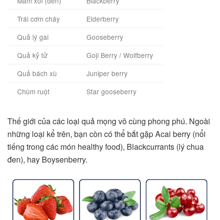
Mâm xôi (đen)
Blackberry
Trái cơm cháy
Elderberry
Quả lý gai
Gooseberry
Quả kỷ tử
Goji Berry / Wolfberry
Quả bách xù
Juniper berry
Chùm ruột
Star gooseberry
Thế giới của các loại quả mọng vô cùng phong phú. Ngoài
những loại kể trên, bạn còn có thể bắt gặp Acai berry (nổi
tiếng trong các món healthy food), Blackcurrants (lý chua
đen), hay Boysenberry.