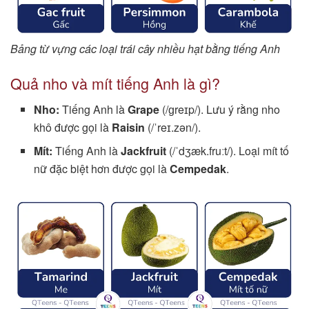
Bảng từ vựng các loại trái cây nhiều hạt bằng tiếng Anh
Quả nho và mít tiếng Anh là gì?
Nho:
Tiếng Anh là
Grape
(/ɡreɪp/). Lưu ý rằng nho
khô được gọi là
Raisin
(/ˈreɪ.zən/).
Mít:
Tiếng Anh là
Jackfruit
(/ˈdʒæk.fruːt/). Loại mít tố
nữ đặc biệt hơn được gọi là
Cempedak
.