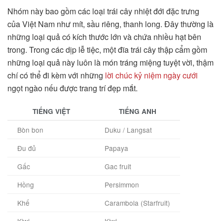
Nhóm này bao gồm các loại trái cây nhiệt đới đặc trưng
của Việt Nam như mít, sầu riêng, thanh long. Đây thường là
những loại quả có kích thước lớn và chứa nhiều hạt bên
trong. Trong các dịp lễ tiệc, một đĩa trái cây thập cẩm gồm
những loại quả này luôn là món tráng miệng tuyệt vời, thậm
chí có thể đi kèm với những
lời chúc kỷ niệm ngày cưới
ngọt ngào nếu được trang trí đẹp mắt.
TIẾNG VIỆT
TIẾNG ANH
Bòn bon
Duku / Langsat
Đu đủ
Papaya
Gấc
Gac fruit
Hồng
Persimmon
Khế
Carambola (Starfruit)