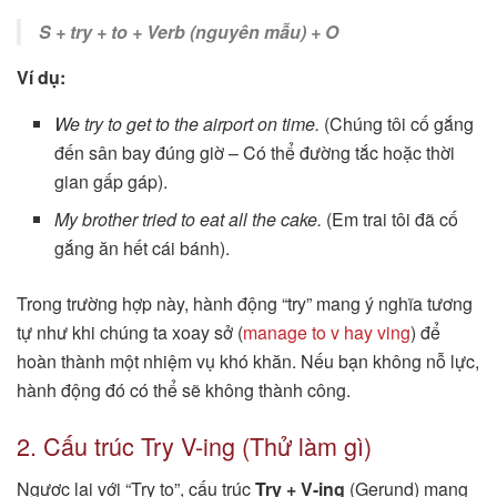
S + try + to + Verb (nguyên mẫu) + O
Ví dụ:
We try to get to the airport on time.
(Chúng tôi cố gắng
đến sân bay đúng giờ – Có thể đường tắc hoặc thời
gian gấp gáp).
My brother tried to eat all the cake.
(Em trai tôi đã cố
gắng ăn hết cái bánh).
Trong trường hợp này, hành động “try” mang ý nghĩa tương
tự như khi chúng ta xoay sở (
manage to v hay ving
) để
hoàn thành một nhiệm vụ khó khăn. Nếu bạn không nỗ lực,
hành động đó có thể sẽ không thành công.
2. Cấu trúc Try V-ing (Thử làm gì)
Ngược lại với “Try to”, cấu trúc
Try + V-ing
(Gerund) mang