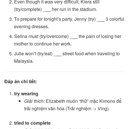
Even though it was very difficult, Kiera still
(try/complete) _
__
her run in the stadium.
To prepare for tonight’s party, Jenny (try) _
__
3 colorful
evening dresses.
Selina must (try/overcome) _
__
the pain of losing her
mother to continue her work.
Julie won’t (try/eat) _
__
street food when traveling to
Malaysia.
Đáp án chi tiết:
try wearing
Giải thích:
Elizabeth muốn “thử” mặc Kimono để
trải nghiệm văn hóa (Trải nghiệm -> Ving).
tried to complete