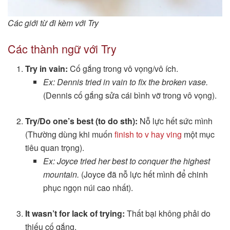
Các giới từ đi kèm với Try
Các thành ngữ với Try
Try in vain:
Cố gắng trong vô vọng/vô ích.
Ex: Dennis tried in vain to fix the broken vase.
(Dennis cố gắng sửa cái bình vỡ trong vô vọng).
Try/Do one’s best (to do sth):
Nỗ lực hết sức mình
(Thường dùng khi muốn
finish to v hay ving
một mục
tiêu quan trọng).
Ex: Joyce tried her best to conquer the highest
mountain.
(Joyce đã nỗ lực hết mình để chinh
phục ngọn núi cao nhất).
It wasn’t for lack of trying:
Thất bại không phải do
thiếu cố gắng.