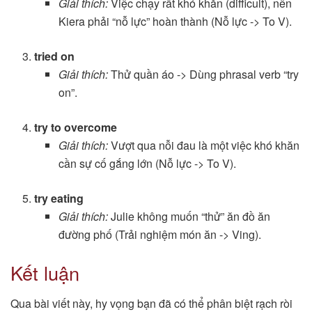
Giải thích:
Việc chạy rất khó khăn (difficult), nên
Kiera phải “nỗ lực” hoàn thành (Nỗ lực -> To V).
tried on
Giải thích:
Thử quần áo -> Dùng phrasal verb “try
on”.
try to overcome
Giải thích:
Vượt qua nỗi đau là một việc khó khăn
cần sự cố gắng lớn (Nỗ lực -> To V).
try eating
Giải thích:
Julie không muốn “thử” ăn đồ ăn
đường phố (Trải nghiệm món ăn -> Ving).
Kết luận
Qua bài viết này, hy vọng bạn đã có thể phân biệt rạch ròi