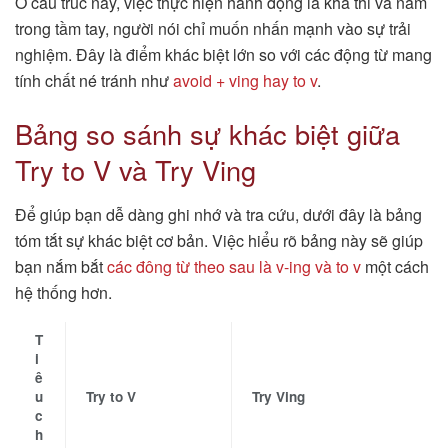
Ở cấu trúc này, việc thực hiện hành động là khả thi và nằm
trong tầm tay, người nói chỉ muốn nhấn mạnh vào sự trải
nghiệm. Đây là điểm khác biệt lớn so với các động từ mang
tính chất né tránh như
avoid + ving hay to v
.
Bảng so sánh sự khác biệt giữa
Try to V và Try Ving
Để giúp bạn dễ dàng ghi nhớ và tra cứu, dưới đây là bảng
tóm tắt sự khác biệt cơ bản. Việc hiểu rõ bảng này sẽ giúp
bạn nắm bắt
các đông từ theo sau là v-ing và to v
một cách
hệ thống hơn.
T
i
ê
u
Try to V
Try Ving
c
h