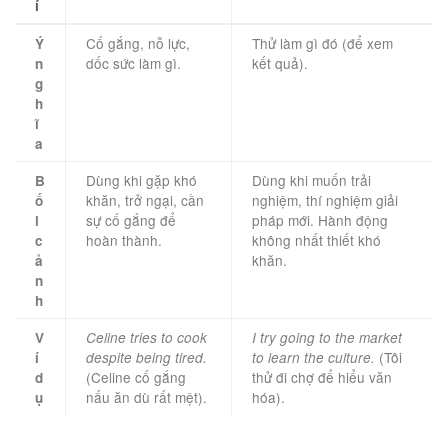
í
Cố gắng, nỗ lực,
Thử làm gì đó (để xem
Ý
dốc sức làm gì.
kết quả).
n
g
h
ĩ
a
Dùng khi gặp khó
Dùng khi muốn trải
B
khăn, trở ngại, cần
nghiệm, thí nghiệm giải
ố
sự cố gắng để
pháp mới. Hành động
i
hoàn thành.
không nhất thiết khó
c
khăn.
ả
n
h
V
Celine tries to cook
I try going to the market
(Tôi
í
despite being tired.
to learn the culture.
(Celine cố gắng
thử đi chợ để hiểu văn
d
nấu ăn dù rất mệt).
hóa).
ụ