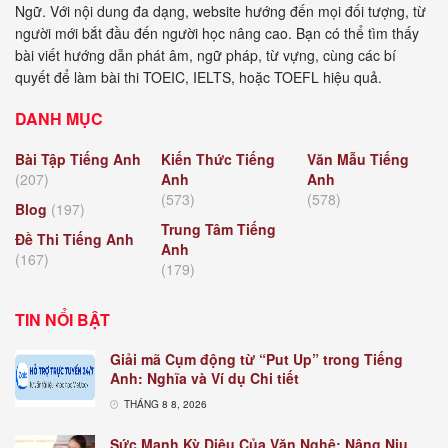
Ngữ. Với nội dung đa dạng, website hướng đến mọi đối tượng, từ
người mới bắt đầu đến người học nâng cao. Bạn có thể tìm thấy
bài viết hướng dẫn phát âm, ngữ pháp, từ vựng, cùng các bí
quyết để làm bài thi TOEIC, IELTS, hoặc TOEFL hiệu quả.
DANH MỤC
Bài Tập Tiếng Anh
Kiến Thức Tiếng
Văn Mẫu Tiếng
(207)
Anh
Anh
(573)
(578)
Blog
(197)
Trung Tâm Tiếng
Đề Thi Tiếng Anh
Anh
(167)
(179)
TIN NỔI BẬT
Giải mã Cụm động từ “Put Up” trong Tiếng
Anh: Nghĩa và Ví dụ Chi tiết
THÁNG 8 8, 2026
Sức Mạnh Kỳ Diệu Của Văn Nghệ: Nâng Niu