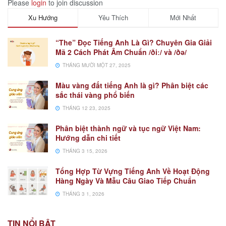
Please
login
to join discussion
Xu Hướng
Yêu Thích
Mới Nhất
“The” Đọc Tiếng Anh Là Gì? Chuyên Gia Giải
Mã 2 Cách Phát Âm Chuẩn /ðiː/ và /ðə/
THÁNG MƯỜI MỘT 27, 2025
Màu vàng đất tiếng Anh là gì? Phân biệt các
sắc thái vàng phổ biến
THÁNG 12 23, 2025
Phân biệt thành ngữ và tục ngữ Việt Nam:
Hướng dẫn chi tiết
THÁNG 3 15, 2026
Tổng Hợp Từ Vựng Tiếng Anh Về Hoạt Động
Hàng Ngày Và Mẫu Câu Giao Tiếp Chuẩn
THÁNG 3 1, 2026
TIN NỔI BẬT