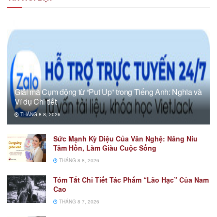
Giải mã Cụm động từ “Put Up” trong Tiếng Anh: Nghĩa và
Ví dụ Chi tiết
THÁNG 8 8, 2026
Sức Mạnh Kỳ Diệu Của Văn Nghệ: Nâng Niu
Tâm Hồn, Làm Giàu Cuộc Sống
THÁNG 8 8, 2026
Tóm Tắt Chi Tiết Tác Phẩm “Lão Hạc” Của Nam
Cao
THÁNG 8 7, 2026