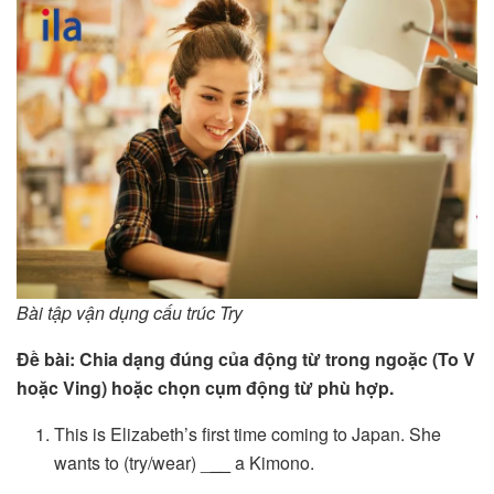
Bài tập vận dụng cấu trúc Try
Đề bài: Chia dạng đúng của động từ trong ngoặc (To V
hoặc Ving) hoặc chọn cụm động từ phù hợp.
This is Elizabeth’s first time coming to Japan. She
wants to (try/wear) _
__
a Kimono.