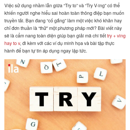
Việc sử dụng nhầm lẫn giữa “Try to” và “Try V-ing” có thể
khiến người nghe hiểu sai hoàn toàn thông điệp bạn muốn
truyền tải. Bạn đang “cố gắng” làm một việc khó khăn hay
chỉ đơn thuần là “thử” một phương pháp mới? Bài viết này
sẽ là cẩm nang toàn diện giúp bạn giải mã chi tiết
try + ving
hay to v
, đi kèm với các ví dụ minh họa và bài tập thực
hành để bạn tự tin áp dụng ngay lập tức.