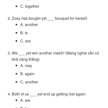
C. together
Zoey has bought yet ___ bouquet for herself.
A. another
B. is
C. are
We ___ yet win another match! (Mang nghĩa vẫn có
khả năng thắng)
A. may
B. again
C. another
Both of us ___ yet end up getting lost again.
A. are