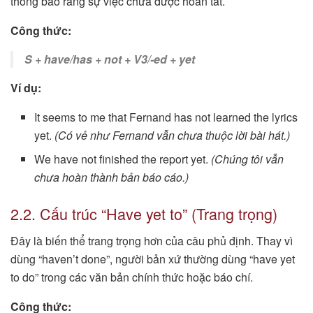
thông báo rằng sự việc chưa được hoàn tất.
Công thức:
S + have/has + not + V3/-ed + yet
Ví dụ:
It seems to me that Fernand has not learned the lyrics
yet.
(Có vẻ như Fernand vẫn chưa thuộc lời bài hát.)
We have not finished the report yet.
(Chúng tôi vẫn
chưa hoàn thành bản báo cáo.)
2.2. Cấu trúc “Have yet to” (Trang trọng)
Đây là biến thể trang trọng hơn của câu phủ định. Thay vì
dùng “haven’t done”, người bản xứ thường dùng “have yet
to do” trong các văn bản chính thức hoặc báo chí.
Công thức: