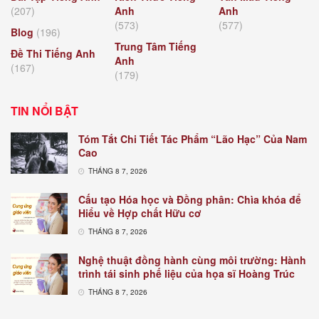
(207)
Anh
Anh
(573)
(577)
Blog
(196)
Trung Tâm Tiếng
Đề Thi Tiếng Anh
Anh
(167)
(179)
TIN NỔI BẬT
Tóm Tắt Chi Tiết Tác Phẩm “Lão Hạc” Của Nam
Cao
THÁNG 8 7, 2026
Cấu tạo Hóa học và Đồng phân: Chìa khóa để
Hiểu về Hợp chất Hữu cơ
THÁNG 8 7, 2026
Nghệ thuật đồng hành cùng môi trường: Hành
trình tái sinh phế liệu của họa sĩ Hoàng Trúc
THÁNG 8 7, 2026