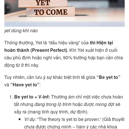
yet dùng khi nào
Thông thường, Yet là “dấu hiệu vàng” của
thì Hiện tại
hoàn thành (Present Perfect)
. Khi Yet xuất hiện ở cuối
câu phủ định hoặc nghi vấn, 90% trường hợp bạn cần chia
động từ ở thì này.
Tuy nhiên, cần lưu ý sự khác biệt tinh tế giữa
“Be yet to”
và
“Have yet to”
:
Be yet to + V-inf:
Thường ám chỉ một việc chưa hoàn
tất nhưng
đang trong lộ trình
hoặc
được mong đợi
sẽ
xảy ra (mang tính quy trình, dự định).
Ví dụ:
“The theory is yet to be proven.” (Giả thuyết
chưa được chứng minh – hàm ý các nhà khoa