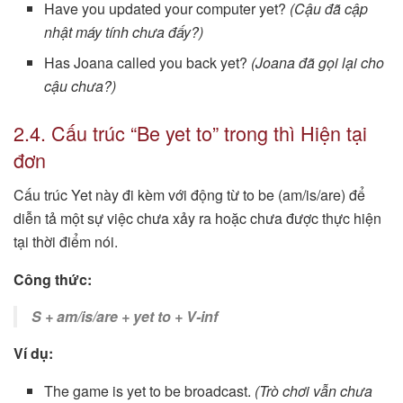
Have you updated your computer yet?
(Cậu đã cập
nhật máy tính chưa đấy?)
Has Joana called you back yet?
(Joana đã gọi lại cho
cậu chưa?)
2.4. Cấu trúc “Be yet to” trong thì Hiện tại
đơn
Cấu trúc Yet này đi kèm với động từ to be (am/is/are) để
diễn tả một sự việc chưa xảy ra hoặc chưa được thực hiện
tại thời điểm nói.
Công thức:
S + am/is/are + yet to + V-inf
Ví dụ:
The game is yet to be broadcast.
(Trò chơi vẫn chưa