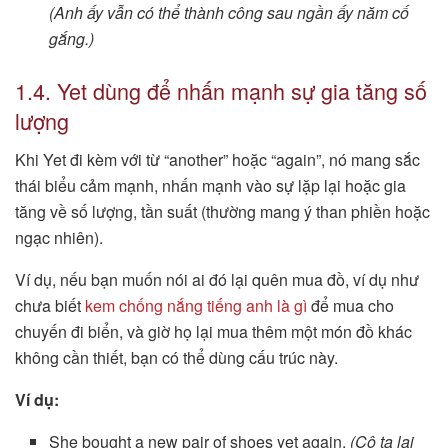
(Anh ấy vẫn có thể thành công sau ngần ấy năm cố
gắng.)
1.4. Yet dùng để nhấn mạnh sự gia tăng số
lượng
Khi Yet đi kèm với từ “another” hoặc “again”, nó mang sắc
thái biểu cảm mạnh, nhấn mạnh vào sự lặp lại hoặc gia
tăng về số lượng, tần suất (thường mang ý than phiền hoặc
ngạc nhiên).
Ví dụ, nếu bạn muốn nói ai đó lại quên mua đồ, ví dụ như
chưa biết
kem chống nắng tiếng anh là gì
để mua cho
chuyến đi biển, và giờ họ lại mua thêm một món đồ khác
không cần thiết, bạn có thể dùng cấu trúc này.
Ví dụ:
She bought a new pair of shoes yet again.
(Cô ta lại