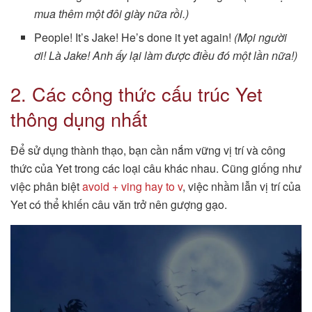
mua thêm một đôi giày nữa rồi.)
People! It’s Jake! He’s done it yet again!
(Mọi người
ơi! Là Jake! Anh ấy lại làm được điều đó một lần nữa!)
2. Các công thức cấu trúc Yet
thông dụng nhất
Để sử dụng thành thạo, bạn cần nắm vững vị trí và công
thức của Yet trong các loại câu khác nhau. Cũng giống như
việc phân biệt
avoid + ving hay to v
, việc nhầm lẫn vị trí của
Yet có thể khiến câu văn trở nên gượng gạo.