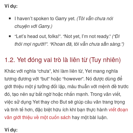
Ví dụ:
I haven’t spoken to Garry yet.
(Tôi vẫn chưa nói
chuyện với Garry.)
“Let’s head out, folks!”. “Not yet, I’m not ready.”
(“Đi
thôi mọi người!”. “Khoan đã, tôi vẫn chưa sẵn sàng.”)
1.2. Yet đóng vai trò là liên từ (Tuy nhiên)
Khác với nghĩa “chưa”, khi làm liên từ, Yet mang nghĩa
tương đương với “but” hoặc “however”. Nó được dùng để
giới thiệu một ý tưởng đối lập, mâu thuẫn với mệnh đề trước
đó, tạo nên sự bất ngờ hoặc nhấn mạnh. Trong văn viết,
việc sử dụng Yet thay cho But sẽ giúp câu văn trang trọng
và tinh tế hơn, đặc biệt hữu ích khi bạn thực hành
viết đoạn
văn giới thiệu về một cuốn sách
hay một bài luận.
Ví dụ: