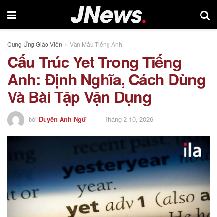
Cung Ứng Giáo Viên
Văn Mẫu Tiếng Anh
Cấu Trúc Yet Trong Tiếng
Anh: Định Nghĩa, Cách Dùng
Và Bài Tập Vận Dụng
bởi
Duyên Anh Ngữ
Tháng 2 10, 2026