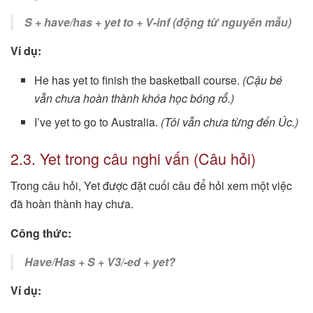
S + have/has + yet to + V-inf (động từ nguyên mẫu)
Ví dụ:
He has yet to finish the basketball course.
(Cậu bé
vẫn chưa hoàn thành khóa học bóng rổ.)
I’ve yet to go to Australia.
(Tôi vẫn chưa từng đến Úc.)
2.3. Yet trong câu nghi vấn (Câu hỏi)
Trong câu hỏi, Yet được đặt cuối câu để hỏi xem một việc
đã hoàn thành hay chưa.
Công thức:
Have/Has + S + V3/-ed + yet?
Ví dụ: