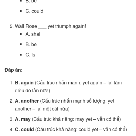
B. be
C. could
Wall Rose ___ yet triumph again!
A. shall
B. be
C. is
Đáp án:
B. again
(Cấu trúc nhấn mạnh: yet again – lại làm
điều đó lần nữa)
A. another
(Cấu trúc nhấn mạnh số lượng: yet
another – lại một cái nữa)
A. may
(Cấu trúc khả năng: may yet – vẫn có thể)
C. could
(Cấu trúc khả năng: could yet – vẫn có thể)