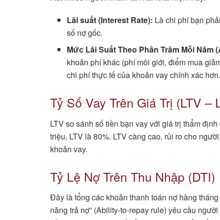
Lãi suất (Interest Rate):
Là chi phí bạn phải
số nợ gốc.
Mức Lãi Suất Theo Phần Trăm Mỗi Năm (
khoản phí khác (phí môi giới, điểm mua giả
chi phí thực tế của khoản vay chính xác hơn
Tỷ Số Vay Trên Giá Trị (LTV – 
LTV so sánh số tiền bạn vay với giá trị thẩm địn
triệu, LTV là 80%. LTV càng cao, rủi ro cho ngư
khoản vay.
Tỷ Lệ Nợ Trên Thu Nhập (DTI)
Đây là tổng các khoản thanh toán nợ hàng tháng 
năng trả nợ” (Ability-to-repay rule) yêu cầu ngườ