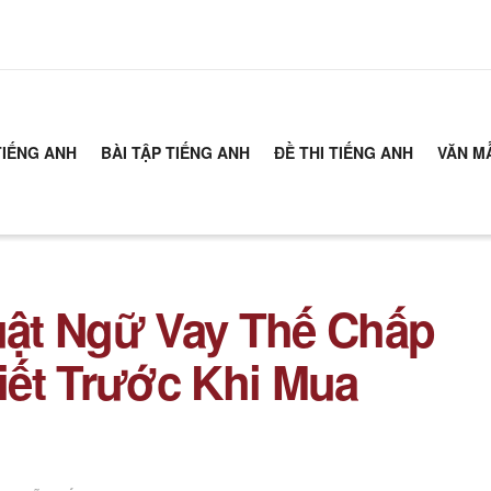
TIẾNG ANH
BÀI TẬP TIẾNG ANH
ĐỀ THI TIẾNG ANH
VĂN M
ật Ngữ Vay Thế Chấp
iết Trước Khi Mua