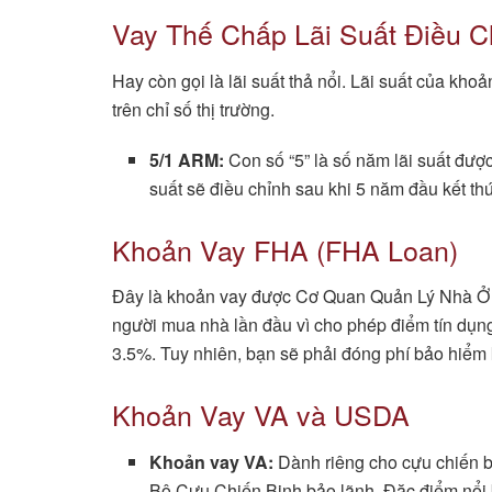
Vay Thế Chấp Lãi Suất Điều 
Hay còn gọi là lãi suất thả nổi. Lãi suất của kho
trên chỉ số thị trường.
5/1 ARM:
Con số “5” là số năm lãi suất được
suất sẽ điều chỉnh sau khi 5 năm đầu kết th
Khoản Vay FHA (FHA Loan)
Đây là khoản vay được Cơ Quan Quản Lý Nhà Ở L
người mua nhà lần đầu vì cho phép điểm tín dụng
3.5%. Tuy nhiên, bạn sẽ phải đóng phí bảo hiểm
Khoản Vay VA và USDA
Khoản vay VA:
Dành riêng cho cựu chiến b
Bộ Cựu Chiến Binh bảo lãnh. Đặc điểm nổi b