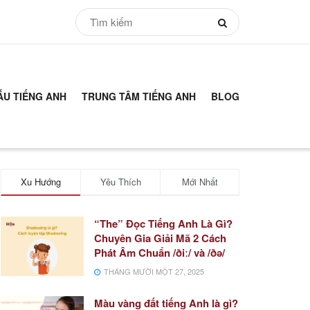
ẪU TIẾNG ANH
TRUNG TÂM TIẾNG ANH
BLOG
Xu Hướng
Yêu Thích
Mới Nhất
“The” Đọc Tiếng Anh Là Gì?
Chuyên Gia Giải Mã 2 Cách
Phát Âm Chuẩn /ðiː/ và /ðə/
THÁNG MƯỜI MỘT 27, 2025
Màu vàng đất tiếng Anh là gì?