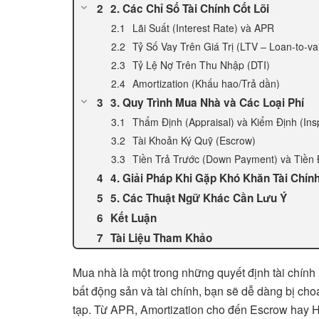
2. Các Chỉ Số Tài Chính Cốt Lõi
Lãi Suất (Interest Rate) và APR
Tỷ Số Vay Trên Giá Trị (LTV – Loan-to-va
Tỷ Lệ Nợ Trên Thu Nhập (DTI)
Amortization (Khấu hao/Trả dần)
3. Quy Trình Mua Nhà và Các Loại Phí
Thẩm Định (Appraisal) và Kiểm Định (Ins
Tài Khoản Ký Quỹ (Escrow)
Tiền Trả Trước (Down Payment) và Tiền 
4. Giải Pháp Khi Gặp Khó Khăn Tài Chín
5. Các Thuật Ngữ Khác Cần Lưu Ý
Kết Luận
Tài Liệu Tham Khảo
Mua nhà là một trong những quyết định tài chính l
bất động sản và tài chính, bạn sẽ dễ dàng bị ch
tạp. Từ APR, Amortization cho đến Escrow hay 