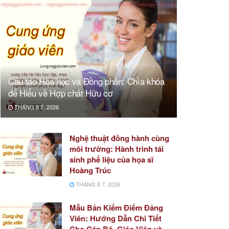
Cấu tạo Hóa học và Đồng phân: Chìa khóa
để Hiểu về Hợp chất Hữu cơ
THÁNG 8 7, 2026
Nghệ thuật đồng hành cùng
môi trường: Hành trình tái
sinh phế liệu của họa sĩ
Hoàng Trúc
THÁNG 8 7, 2026
Mẫu Bản Kiểm Điểm Đảng
Viên: Hướng Dẫn Chi Tiết
Cho Cán Bộ, Giáo Viên và