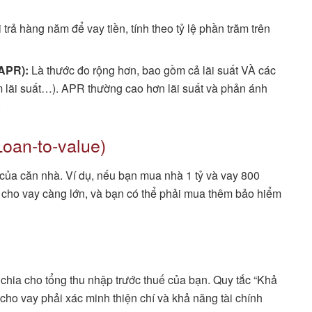
 trả hàng năm để vay tiền, tính theo tỷ lệ phần trăm trên
APR):
Là thước đo rộng hơn, bao gồm cả lãi suất VÀ các
m lãi suất…). APR thường cao hơn lãi suất và phản ánh
.
Loan-to-value)
h của căn nhà. Ví dụ, nếu bạn mua nhà 1 tỷ và vay 800
ời cho vay càng lớn, và bạn có thể phải mua thêm bảo hiểm
chia cho tổng thu nhập trước thuế của bạn. Quy tắc “Khả
i cho vay phải xác minh thiện chí và khả năng tài chính