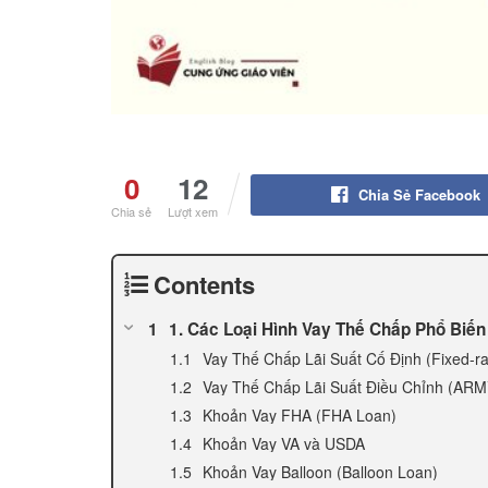
0
12
Chia Sẻ Facebook
Chia sẻ
Lượt xem
Contents
1. Các Loại Hình Vay Thế Chấp Phổ Biến
Vay Thế Chấp Lãi Suất Cố Định (Fixed-r
Vay Thế Chấp Lãi Suất Điều Chỉnh (ARM
Khoản Vay FHA (FHA Loan)
Khoản Vay VA và USDA
Khoản Vay Balloon (Balloon Loan)