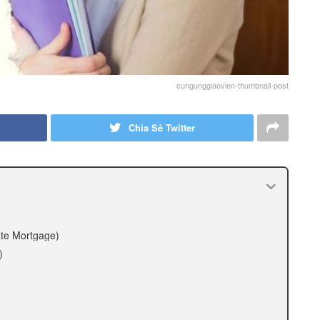
cungunggiaovien-thumbnail-post
Chia Sẻ Twitter
ate Mortgage)
)