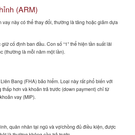
Chỉnh (ARM)
ản vay này có thể thay đổi, thường là tăng hoặc giảm dựa
 giữ cố định ban đầu. Con số “1” thể hiện tần suất lãi
úc (thường là mỗi năm một lần).
iên Bang (FHA) bảo hiểm. Loại này rất phổ biến với
 thấp hơn và khoản trả trước (down payment) chỉ từ
 khoản vay (MIP).
inh, quân nhân tại ngũ và vợ/chồng đủ điều kiện, được
ật là thường không cần trả trước.