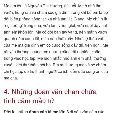
Mẹ em tên là Nguyễn Thị Hương, 32 tuổi. Mẹ ở nhà làm
vườn, trồng rau và chăm sóc gia đình trong khi bố em là bộ
đội biên phòng công tác xa nhà tận Hà Giang. Mẹ chính là
“nội tướng” trong nhà, vừa làm vườn giỏi, vừa nuôi dạy hai
anh em khôn lớn. Mẹ có đôi bàn tay vàng, nên mảnh vườn
quanh năm xanh tốt, mùa nào thức nấy. Nhờ sự tháo vát
của mẹ mà gia đình em có cuộc sống đầy đủ, tiện nghi. Mẹ
rất yêu thương chúng em nhưng cũng rất nghiêm khắc
trong việc học tập. Mẹ luôn nhắc nhở anh em phải thường
xuyên viết thư thăm hỏi bố. Em rất thương mẹ và sẽ chăm
chỉ học tập để trở thành người có ích, đền đáp công ơn của
mẹ cha.
4. Những đoạn văn chan chứa
tình cảm mẫu tử
Đây là những
đoạn văn tả mẹ lớp 3
đi sâu vào cảm xúc,