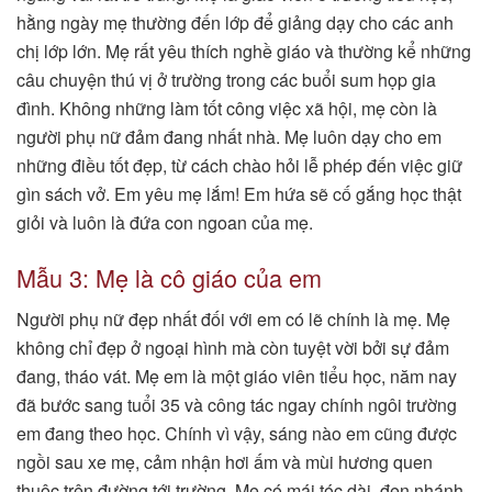
hằng ngày mẹ thường đến lớp để giảng dạy cho các anh
chị lớp lớn. Mẹ rất yêu thích nghề giáo và thường kể những
câu chuyện thú vị ở trường trong các buổi sum họp gia
đình. Không những làm tốt công việc xã hội, mẹ còn là
người phụ nữ đảm đang nhất nhà. Mẹ luôn dạy cho em
những điều tốt đẹp, từ cách chào hỏi lễ phép đến việc giữ
gìn sách vở. Em yêu mẹ lắm! Em hứa sẽ cố gắng học thật
giỏi và luôn là đứa con ngoan của mẹ.
Mẫu 3: Mẹ là cô giáo của em
Người phụ nữ đẹp nhất đối với em có lẽ chính là mẹ. Mẹ
không chỉ đẹp ở ngoại hình mà còn tuyệt vời bởi sự đảm
đang, tháo vát. Mẹ em là một giáo viên tiểu học, năm nay
đã bước sang tuổi 35 và công tác ngay chính ngôi trường
em đang theo học. Chính vì vậy, sáng nào em cũng được
ngồi sau xe mẹ, cảm nhận hơi ấm và mùi hương quen
thuộc trên đường tới trường. Mẹ có mái tóc dài, đen nhánh