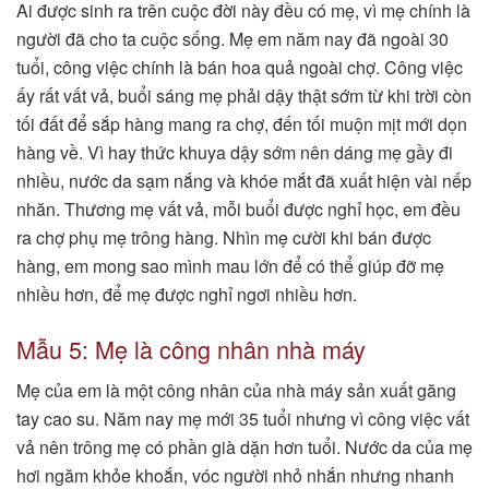
Ai được sinh ra trên cuộc đời này đều có mẹ, vì mẹ chính là
người đã cho ta cuộc sống. Mẹ em năm nay đã ngoài 30
tuổi, công việc chính là bán hoa quả ngoài chợ. Công việc
ấy rất vất vả, buổi sáng mẹ phải dậy thật sớm từ khi trời còn
tối đất để sắp hàng mang ra chợ, đến tối muộn mịt mới dọn
hàng về. Vì hay thức khuya dậy sớm nên dáng mẹ gầy đi
nhiều, nước da sạm nắng và khóe mắt đã xuất hiện vài nếp
nhăn. Thương mẹ vất vả, mỗi buổi được nghỉ học, em đều
ra chợ phụ mẹ trông hàng. Nhìn mẹ cười khi bán được
hàng, em mong sao mình mau lớn để có thể giúp đỡ mẹ
nhiều hơn, để mẹ được nghỉ ngơi nhiều hơn.
Mẫu 5: Mẹ là công nhân nhà máy
Mẹ của em là một công nhân của nhà máy sản xuất găng
tay cao su. Năm nay mẹ mới 35 tuổi nhưng vì công việc vất
vả nên trông mẹ có phần già dặn hơn tuổi. Nước da của mẹ
hơi ngăm khỏe khoắn, vóc người nhỏ nhắn nhưng nhanh