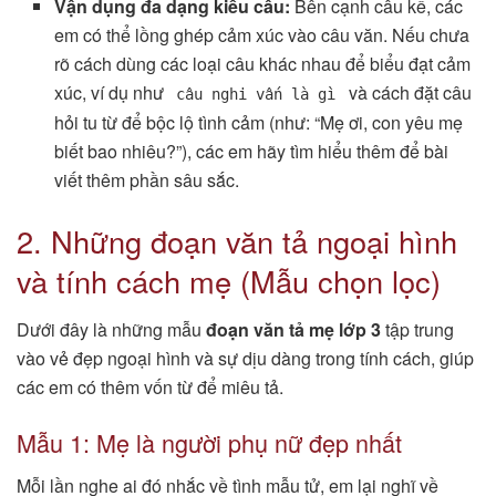
Vận dụng đa dạng kiểu câu:
Bên cạnh câu kể, các
em có thể lồng ghép cảm xúc vào câu văn. Nếu chưa
rõ cách dùng các loại câu khác nhau để biểu đạt cảm
xúc, ví dụ như
và cách đặt câu
câu nghi vấn là gì
hỏi tu từ để bộc lộ tình cảm (như: “Mẹ ơi, con yêu mẹ
biết bao nhiêu?”), các em hãy tìm hiểu thêm để bài
viết thêm phần sâu sắc.
2. Những đoạn văn tả ngoại hình
và tính cách mẹ (Mẫu chọn lọc)
Dưới đây là những mẫu
đoạn văn tả mẹ lớp 3
tập trung
vào vẻ đẹp ngoại hình và sự dịu dàng trong tính cách, giúp
các em có thêm vốn từ để miêu tả.
Mẫu 1: Mẹ là người phụ nữ đẹp nhất
Mỗi lần nghe ai đó nhắc về tình mẫu tử, em lại nghĩ về