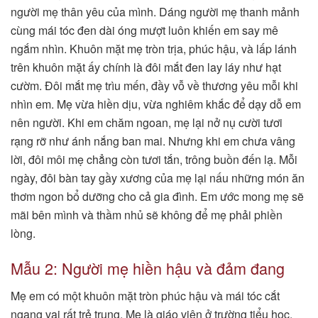
người mẹ thân yêu của mình. Dáng người mẹ thanh mảnh
cùng mái tóc đen dài óng mượt luôn khiến em say mê
ngắm nhìn. Khuôn mặt mẹ tròn trịa, phúc hậu, và lấp lánh
trên khuôn mặt ấy chính là đôi mắt đen lay láy như hạt
cườm. Đôi mắt mẹ trìu mến, đầy vỗ về thương yêu mỗi khi
nhìn em. Mẹ vừa hiền dịu, vừa nghiêm khắc để dạy dỗ em
nên người. Khi em chăm ngoan, mẹ lại nở nụ cười tươi
rạng rỡ như ánh nắng ban mai. Nhưng khi em chưa vâng
lời, đôi môi mẹ chẳng còn tươi tắn, trông buồn đến lạ. Mỗi
ngày, đôi bàn tay gầy xương của mẹ lại nấu những món ăn
thơm ngon bổ dưỡng cho cả gia đình. Em ước mong mẹ sẽ
mãi bên mình và thầm nhủ sẽ không để mẹ phải phiền
lòng.
Mẫu 2: Người mẹ hiền hậu và đảm đang
Mẹ em có một khuôn mặt tròn phúc hậu và mái tóc cắt
ngang vai rất trẻ trung. Mẹ là giáo viên ở trường tiểu học,