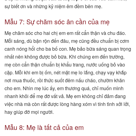
sự biết ơn và những kỷ niệm êm đềm bên mẹ.
Mẫu 7: Sự chăm sóc ân cần của mẹ
Mẹ chăm sóc cho hai chị em em rất cẩn thận và chu đáo.
Mỗi sáng, dù bận rộn đến đâu, mẹ cũng đều chuẩn bị cơm
canh nóng hổi cho ba bố con. Mẹ bảo bữa sáng quan trọng
nhất nên không được bỏ bữa. Khi chúng em đến trường,
mẹ còn cẩn thận chuẩn bị khẩu trang, nước uống bỏ vào
cặp. Mỗi khi em bị ốm, nét mặt mẹ lo lắng, chạy vạy khắp
nơi mua thuốc, rồi thức suốt đêm nấu cháo, chườm khăn
cho em. Nhìn mẹ lúc ấy, em thương quá, chỉ muốn mình
nhanh khỏi để mẹ đỡ vất vả. Mẹ em không chỉ đảm đang
việc nhà mà còn rất được lòng hàng xóm vì tính tình xởi lởi,
hay giúp đỡ mọi người.
Mẫu 8: Mẹ là tất cả của em