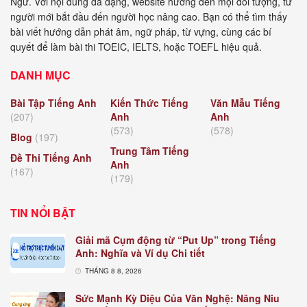
Ngữ. Với nội dung đa dạng, website hướng đến mọi đối tượng, từ
người mới bắt đầu đến người học nâng cao. Bạn có thể tìm thấy
bài viết hướng dẫn phát âm, ngữ pháp, từ vựng, cùng các bí
quyết để làm bài thi TOEIC, IELTS, hoặc TOEFL hiệu quả.
DANH MỤC
Bài Tập Tiếng Anh
Kiến Thức Tiếng
Văn Mẫu Tiếng
(207)
Anh
Anh
(573)
(578)
Blog
(197)
Trung Tâm Tiếng
Đề Thi Tiếng Anh
Anh
(167)
(179)
TIN NỔI BẬT
Giải mã Cụm động từ “Put Up” trong Tiếng
Anh: Nghĩa và Ví dụ Chi tiết
THÁNG 8 8, 2026
Sức Mạnh Kỳ Diệu Của Văn Nghệ: Nâng Niu