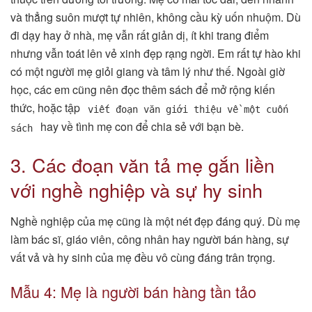
và thẳng suôn mượt tự nhiên, không cầu kỳ uốn nhuộm. Dù
đi dạy hay ở nhà, mẹ vẫn rất giản dị, ít khi trang điểm
nhưng vẫn toát lên vẻ xinh đẹp rạng ngời. Em rất tự hào khi
có một người mẹ giỏi giang và tâm lý như thế. Ngoài giờ
học, các em cũng nên đọc thêm sách để mở rộng kiến
thức, hoặc tập
viết đoạn văn giới thiệu về một cuốn
hay về tình mẹ con để chia sẻ với bạn bè.
sách
3. Các đoạn văn tả mẹ gắn liền
với nghề nghiệp và sự hy sinh
Nghề nghiệp của mẹ cũng là một nét đẹp đáng quý. Dù mẹ
làm bác sĩ, giáo viên, công nhân hay người bán hàng, sự
vất vả và hy sinh của mẹ đều vô cùng đáng trân trọng.
Mẫu 4: Mẹ là người bán hàng tần tảo