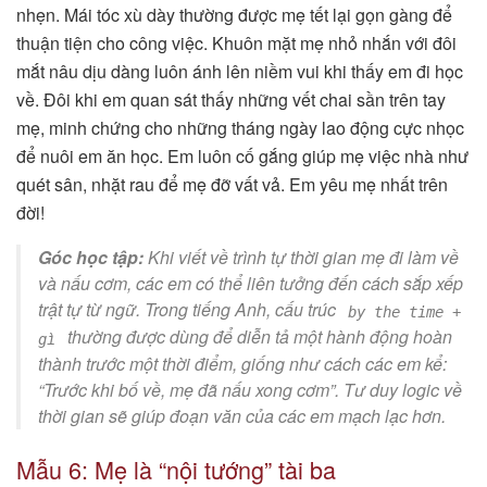
nhẹn. Mái tóc xù dày thường được mẹ tết lại gọn gàng để
thuận tiện cho công việc. Khuôn mặt mẹ nhỏ nhắn với đôi
mắt nâu dịu dàng luôn ánh lên niềm vui khi thấy em đi học
về. Đôi khi em quan sát thấy những vết chai sần trên tay
mẹ, minh chứng cho những tháng ngày lao động cực nhọc
để nuôi em ăn học. Em luôn cố gắng giúp mẹ việc nhà như
quét sân, nhặt rau để mẹ đỡ vất vả. Em yêu mẹ nhất trên
đời!
Góc học tập:
Khi viết về trình tự thời gian mẹ đi làm về
và nấu cơm, các em có thể liên tưởng đến cách sắp xếp
trật tự từ ngữ. Trong tiếng Anh, cấu trúc
by the time +
thường được dùng để diễn tả một hành động hoàn
gì
thành trước một thời điểm, giống như cách các em kể:
“Trước khi bố về, mẹ đã nấu xong cơm”. Tư duy logic về
thời gian sẽ giúp đoạn văn của các em mạch lạc hơn.
Mẫu 6: Mẹ là “nội tướng” tài ba