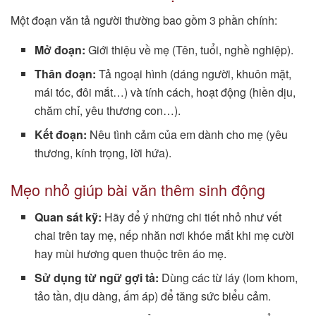
Một đoạn văn tả người thường bao gồm 3 phần chính:
Mở đoạn:
Giới thiệu về mẹ (Tên, tuổi, nghề nghiệp).
Thân đoạn:
Tả ngoại hình (dáng người, khuôn mặt,
mái tóc, đôi mắt…) và tính cách, hoạt động (hiền dịu,
chăm chỉ, yêu thương con…).
Kết đoạn:
Nêu tình cảm của em dành cho mẹ (yêu
thương, kính trọng, lời hứa).
Mẹo nhỏ giúp bài văn thêm sinh động
Quan sát kỹ:
Hãy để ý những chi tiết nhỏ như vết
chai trên tay mẹ, nếp nhăn nơi khóe mắt khi mẹ cười
hay mùi hương quen thuộc trên áo mẹ.
Sử dụng từ ngữ gợi tả:
Dùng các từ láy (lom khom,
tảo tần, dịu dàng, ấm áp) để tăng sức biểu cảm.