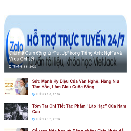
Giải mã Cụm động từ “Put Up” trong Tiếng Anh: Nghĩa và
Ví dụ Chi tiết
THÁNG 8 8, 2026
Sức Mạnh Kỳ Diệu Của Văn Nghệ: Nâng Niu
Tâm Hồn, Làm Giàu Cuộc Sống
THÁNG 8 8, 2026
Tóm Tắt Chi Tiết Tác Phẩm “Lão Hạc” Của Nam
Cao
THÁNG 8 7, 2026
Cấu tạo Hóa học và Đồng phân: Chìa khóa để