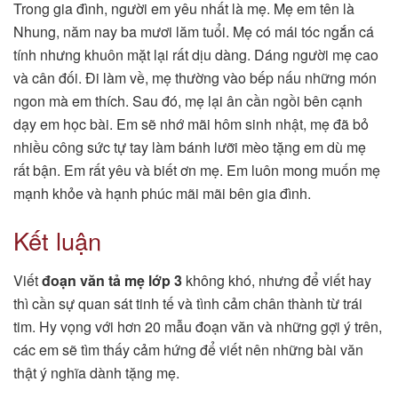
Trong gia đình, người em yêu nhất là mẹ. Mẹ em tên là
Nhung, năm nay ba mươi lăm tuổi. Mẹ có mái tóc ngắn cá
tính nhưng khuôn mặt lại rất dịu dàng. Dáng người mẹ cao
và cân đối. Đi làm về, mẹ thường vào bếp nấu những món
ngon mà em thích. Sau đó, mẹ lại ân cần ngồi bên cạnh
dạy em học bài. Em sẽ nhớ mãi hôm sinh nhật, mẹ đã bỏ
nhiều công sức tự tay làm bánh lưỡi mèo tặng em dù mẹ
rất bận. Em rất yêu và biết ơn mẹ. Em luôn mong muốn mẹ
mạnh khỏe và hạnh phúc mãi mãi bên gia đình.
Kết luận
Viết
đoạn văn tả mẹ lớp 3
không khó, nhưng để viết hay
thì cần sự quan sát tinh tế và tình cảm chân thành từ trái
tim. Hy vọng với hơn 20 mẫu đoạn văn và những gợi ý trên,
các em sẽ tìm thấy cảm hứng để viết nên những bài văn
thật ý nghĩa dành tặng mẹ.