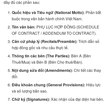
đầy đủ các phần sau:
Quốc hiệu và Tiêu ngữ (National Motto):
Phần bắt
buộc trong văn bản hành chính Việt Nam.
Tên văn bản:
PHỤ LỤC HỢP ĐỒNG (SCHEDULE
OF CONTRACT / ADDENDUM TO CONTRACT).
Căn cứ pháp lý (Recitals/Preamble):
Trích dẫn số
hợp đồng gốc và nhu cầu thực tế.
Thông tin các bên (The Parties):
Bên A (Bên
Thuê/Mua) và Bên B (Bên Cho thuê/Bán).
Nội dung sửa đổi (Amendments):
Chi tiết các thay
đổi.
Điều khoản chung (General Provisions):
Hiệu lực
và số lượng bản sao.
Chữ ký (Signatures):
Xác nhận của đại diện hai bên.