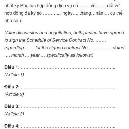
nhất ký Phụ lục hợp đồng dịch vụ số ……. về …… đối với
hợp đồng đã ký số ……….. , ngày…, tháng…năm… cụ thể
như sau:
(After discussion and negotiation, both parties have agreed
to sign the Schedule of Service Contract No. …….
regarding …… for the signed contract No. ………….., dated
…, month … year … specifically as follows:)
Điều 1:
……………………………………………………..
(Article 1)
Điều 2:
……………………………………………………..
(Article 2)
Điều 3:
……………………………………………………..
(Article 3)
Điều 4:
……………………………………………………..