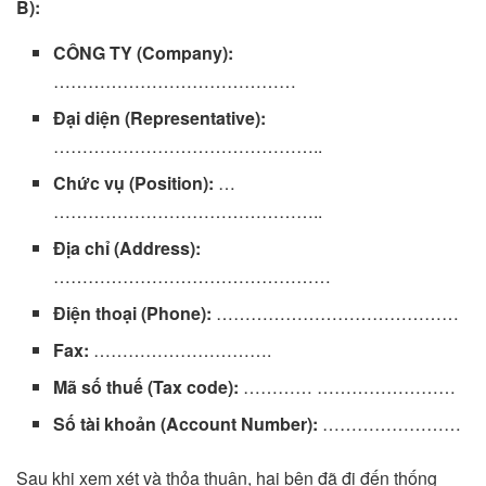
B):
CÔNG TY (Company):
……………………………………
Đại diện (Representative):
………………………………………..
Chức vụ (Position):
…
………………………………………..
Địa chỉ (Address):
…………………………………………
Điện thoại (Phone):
……………………………………
Fax:
………………………….
Mã số thuế (Tax code):
………… ……………………
Số tài khoản (Account Number):
……………………
Sau khi xem xét và thỏa thuận, hai bên đã đi đến thống