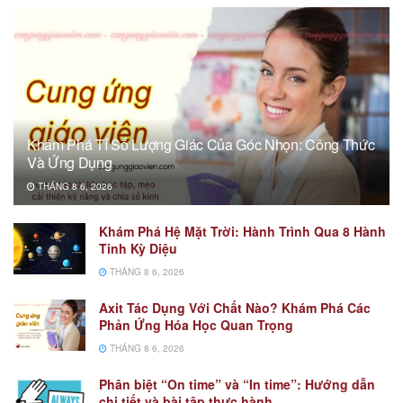
Khám Phá Tỉ Số Lượng Giác Của Góc Nhọn: Công Thức
Và Ứng Dụng
THÁNG 8 6, 2026
Khám Phá Hệ Mặt Trời: Hành Trình Qua 8 Hành
Tinh Kỳ Diệu
THÁNG 8 6, 2026
Axit Tác Dụng Với Chất Nào? Khám Phá Các
Phản Ứng Hóa Học Quan Trọng
THÁNG 8 6, 2026
Phân biệt “On time” và “In time”: Hướng dẫn
chi tiết và bài tập thực hành