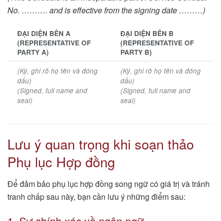
No. ………. and is effective from the signing date ………)
ĐẠI DIỆN BÊN A
ĐẠI DIỆN BÊN B
(REPRESENTATIVE OF
(REPRESENTATIVE OF
PARTY A)
PARTY B)
(Ký, ghi rõ họ tên và đóng
(Ký, ghi rõ họ tên và đóng
dấu)
dấu)
(Signed, full name and
(Signed, full name and
seal)
seal)
Lưu ý quan trọng khi soạn thảo
Phụ lục Hợp đồng
Để đảm bảo phụ lục hợp đồng song ngữ có giá trị và tránh
tranh chấp sau này, bạn cần lưu ý những điểm sau:
1. Sự chính xác về ngôn ngữ