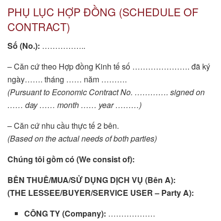
PHỤ LỤC HỢP ĐỒNG (SCHEDULE OF
CONTRACT)
Số (No.):
……………..
– Căn cứ theo Hợp đồng Kinh tế số …………………. đã ký
ngày……. tháng …… năm ……….
(Pursuant to Economic Contract No. …………. signed on
…… day …… month …… year ………)
– Căn cứ nhu cầu thực tế 2 bên.
(Based on the actual needs of both parties)
Chúng tôi gồm có (We consist of):
BÊN THUÊ/MUA/SỬ DỤNG DỊCH VỤ (Bên A):
(THE LESSEE/BUYER/SERVICE USER – Party A):
CÔNG TY (Company):
………………