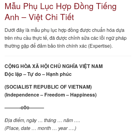
Mẫu Phụ Lục Hợp Đồng Tiếng
Anh – Việt Chi Tiết
Dưới đây là mẫu phụ lục hợp đồng được chuẩn hóa dựa
trên nhu cầu thực tế, đã được chỉnh sửa các lỗi ngữ pháp
thường gặp để đảm bảo tính chính xác (Expertise).
CỘNG HÒA XÃ HỘI CHỦ NGHĨA VIỆT NAM
Độc lập – Tự do – Hạnh phúc
(SOCIALIST REPUBLIC OF VIETNAM)
(Independence – Freedom – Happiness)
———-o0o———
Địa điểm, ngày … tháng … năm ….
(Place, date … month … year ….)