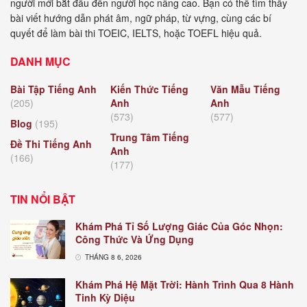
người mới bắt đầu đến người học nâng cao. Bạn có thể tìm thấy
bài viết hướng dẫn phát âm, ngữ pháp, từ vựng, cùng các bí
quyết để làm bài thi TOEIC, IELTS, hoặc TOEFL hiệu quả.
DANH MỤC
Bài Tập Tiếng Anh
Kiến Thức Tiếng
Văn Mẫu Tiếng
(205)
Anh
Anh
(573)
(577)
Blog
(195)
Trung Tâm Tiếng
Đề Thi Tiếng Anh
Anh
(166)
(177)
TIN NỔI BẬT
Khám Phá Tỉ Số Lượng Giác Của Góc Nhọn:
Công Thức Và Ứng Dụng
THÁNG 8 6, 2026
Khám Phá Hệ Mặt Trời: Hành Trình Qua 8 Hành
Tinh Kỳ Diệu