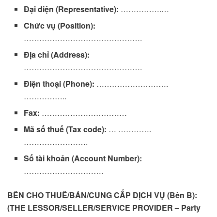
Đại diện (Representative):
…………….…
Chức vụ (Position):
……………………………………….
Địa chỉ (Address):
……………………………………….
Điện thoại (Phone):
……………………….
……………..
Fax:
……………………………
Mã số thuế (Tax code):
… ………….
…………………….
Số tài khoản (Account Number):
………………………….
BÊN CHO THUÊ/BÁN/CUNG CẤP DỊCH VỤ (Bên B):
(THE LESSOR/SELLER/SERVICE PROVIDER – Party