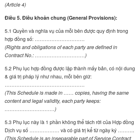
(Article 4)
Điều 5. Điều khoản chung (General Provisions):
5.1 Quyền và nghĩa vụ của mỗi bên được quy định trong
hợp đồng số: …………………………
(Rights and obligations of each party are defined in
Contract No.: …………………………)
5.2 Phụ lục hợp đồng được lập thành mấy bản, có nội dung
& giá trị pháp lý như nhau, mỗi bên giữ:
…………………………………………
(This Schedule is made in …… copies, having the same
content and legal validity, each party keeps:
…………………………)
5.3 Phụ lục này là 1 phần không thể tách rời của Hợp đồng
Dịch vụ số ……………… và có giá trị kể từ ngày ký ……….
(This Schedule is an inseparable part of Service Contract