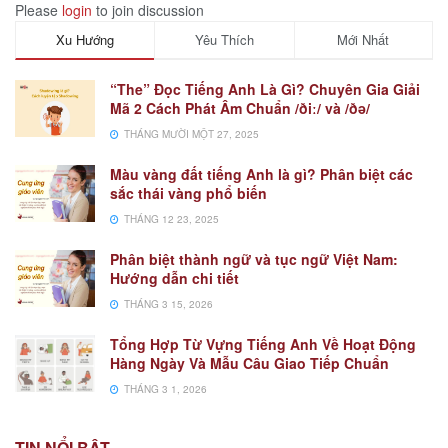
Please
login
to join discussion
Xu Hướng
Yêu Thích
Mới Nhất
“The” Đọc Tiếng Anh Là Gì? Chuyên Gia Giải
Mã 2 Cách Phát Âm Chuẩn /ðiː/ và /ðə/
THÁNG MƯỜI MỘT 27, 2025
Màu vàng đất tiếng Anh là gì? Phân biệt các
sắc thái vàng phổ biến
THÁNG 12 23, 2025
Phân biệt thành ngữ và tục ngữ Việt Nam:
Hướng dẫn chi tiết
THÁNG 3 15, 2026
Tổng Hợp Từ Vựng Tiếng Anh Về Hoạt Động
Hàng Ngày Và Mẫu Câu Giao Tiếp Chuẩn
THÁNG 3 1, 2026
TIN NỔI BẬT