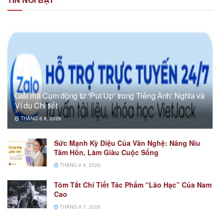
Giải mã Cụm động từ “Put Up” trong Tiếng Anh: Nghĩa và
Ví dụ Chi tiết
THÁNG 8 8, 2026
Sức Mạnh Kỳ Diệu Của Văn Nghệ: Nâng Niu
Tâm Hồn, Làm Giàu Cuộc Sống
THÁNG 8 8, 2026
Tóm Tắt Chi Tiết Tác Phẩm “Lão Hạc” Của Nam
Cao
THÁNG 8 7, 2026