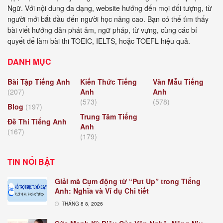
Ngữ. Với nội dung đa dạng, website hướng đến mọi đối tượng, từ
người mới bắt đầu đến người học nâng cao. Bạn có thể tìm thấy
bài viết hướng dẫn phát âm, ngữ pháp, từ vựng, cùng các bí
quyết để làm bài thi TOEIC, IELTS, hoặc TOEFL hiệu quả.
DANH MỤC
Bài Tập Tiếng Anh
Kiến Thức Tiếng
Văn Mẫu Tiếng
(207)
Anh
Anh
(573)
(578)
Blog
(197)
Trung Tâm Tiếng
Đề Thi Tiếng Anh
Anh
(167)
(179)
TIN NỔI BẬT
Giải mã Cụm động từ “Put Up” trong Tiếng
Anh: Nghĩa và Ví dụ Chi tiết
THÁNG 8 8, 2026