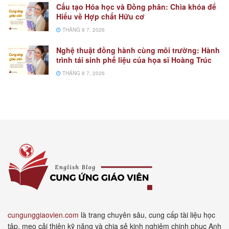
Cấu tạo Hóa học và Đồng phân: Chìa khóa để
Hiểu về Hợp chất Hữu cơ
THÁNG 8 7, 2026
Nghệ thuật đồng hành cùng môi trường: Hành
trình tái sinh phế liệu của họa sĩ Hoàng Trúc
THÁNG 8 7, 2026
cungunggiaovien.com
là trang chuyên sâu, cung cấp tài liệu học
tập, mẹo cải thiện kỹ năng và chia sẻ kinh nghiệm chinh phục Anh