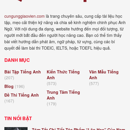
cungunggiaovien.com
là trang chuyên sâu, cung cấp tài liệu học
tập, mẹo cải thiện kỹ năng và chia sẻ kinh nghiệm chinh phục Anh
Ngữ. Với nội dung đa dạng, website hướng đến mọi đối tượng, từ
người mới bắt đầu đến người học nâng cao. Bạn có thể tìm thấy
bài viết hướng dẫn phát âm, ngữ pháp, từ vựng, cùng các bí
quyết để làm bài thi TOEIC, IELTS, hoặc TOEFL hiệu quả.
DANH MỤC
Bài Tập Tiếng Anh
Kiến Thức Tiếng
Văn Mẫu Tiếng
(207)
Anh
Anh
(573)
(577)
Blog
(196)
Trung Tâm Tiếng
Đề Thi Tiếng Anh
Anh
(167)
(179)
TIN NỔI BẬT
Tóm Tắt Chi Tiết Tác Phẩm “Lão Hạc” Của Nam