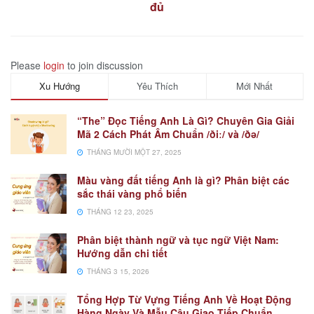
đủ
Please
login
to join discussion
Xu Hướng
Yêu Thích
Mới Nhất
“The” Đọc Tiếng Anh Là Gì? Chuyên Gia Giải
Mã 2 Cách Phát Âm Chuẩn /ðiː/ và /ðə/
THÁNG MƯỜI MỘT 27, 2025
Màu vàng đất tiếng Anh là gì? Phân biệt các
sắc thái vàng phổ biến
THÁNG 12 23, 2025
Phân biệt thành ngữ và tục ngữ Việt Nam:
Hướng dẫn chi tiết
THÁNG 3 15, 2026
Tổng Hợp Từ Vựng Tiếng Anh Về Hoạt Động
Hàng Ngày Và Mẫu Câu Giao Tiếp Chuẩn