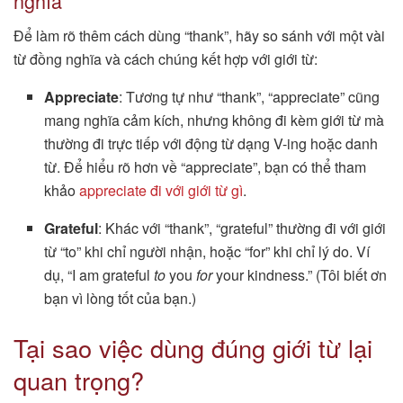
nghĩa
Để làm rõ thêm cách dùng “thank”, hãy so sánh với một vài
từ đồng nghĩa và cách chúng kết hợp với giới từ:
Appreciate
: Tương tự như “thank”, “appreciate” cũng
mang nghĩa cảm kích, nhưng không đi kèm giới từ mà
thường đi trực tiếp với động từ dạng V-ing hoặc danh
từ. Để hiểu rõ hơn về “appreciate”, bạn có thể tham
khảo
appreciate đi với giới từ gì
.
Grateful
: Khác với “thank”, “grateful” thường đi với giới
từ “to” khi chỉ người nhận, hoặc “for” khi chỉ lý do. Ví
dụ, “I am grateful
to
you
for
your kindness.” (Tôi biết ơn
bạn vì lòng tốt của bạn.)
Tại sao việc dùng đúng giới từ lại
quan trọng?