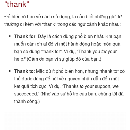
“thank”
Để hiểu rõ hơn về cách sử dụng, ta cần biết những giới từ
thường đi kèm với “thank” trong các ngữ cảnh khác nhau:
Thank for
: Đây là cách dùng phổ biến nhất. Khi bạn
muốn cảm ơn ai đó vì một hành động hoặc món quà,
bạn sẽ dùng “thank for”. Ví dụ, “Thank you
for
your
help.” (Cảm ơn bạn vì sự giúp đỡ của bạn.)
Thank to
: Mặc dù ít phổ biến hơn, nhưng “thank to” có
thể được dùng để nói về nguyên nhân dẫn đến một
kết quả tích cực. Ví dụ, “Thanks
to
your support, we
succeeded.” (Nhờ vào sự hỗ trợ của bạn, chúng tôi đã
thành công.)