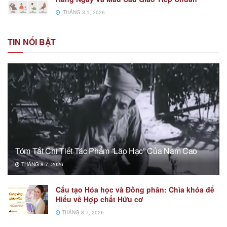
THÁNG 3 1, 2026
TIN NỔI BẬT
Tóm Tắt Chi Tiết Tác Phẩm “Lão Hạc” Của Nam Cao
THÁNG 8 7, 2026
Cấu tạo Hóa học và Đồng phân: Chìa khóa để
Hiểu về Hợp chất Hữu cơ
THÁNG 8 7, 2026