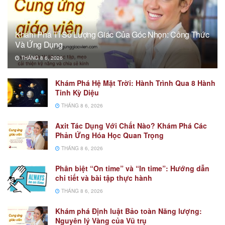
Khám Phá Tỉ Số Lượng Giác Của Góc Nhọn: Công Thức
Và Ứng Dụng
THÁNG 8 6, 2026
Khám Phá Hệ Mặt Trời: Hành Trình Qua 8 Hành
Tinh Kỳ Diệu
THÁNG 8 6, 2026
Axit Tác Dụng Với Chất Nào? Khám Phá Các
Phản Ứng Hóa Học Quan Trọng
THÁNG 8 6, 2026
Phân biệt “On time” và “In time”: Hướng dẫn
chi tiết và bài tập thực hành
THÁNG 8 6, 2026
Khám phá Định luật Bảo toàn Năng lượng:
Nguyên lý Vàng của Vũ trụ