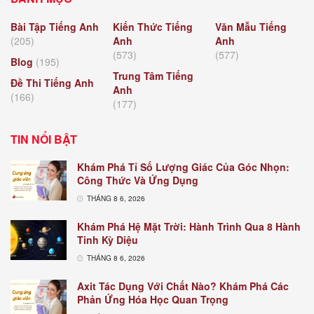
Bài Tập Tiếng Anh
Kiến Thức Tiếng
Văn Mẫu Tiếng
(205)
Anh
Anh
(573)
(577)
Blog
(195)
Trung Tâm Tiếng
Đề Thi Tiếng Anh
Anh
(166)
(177)
TIN NỔI BẬT
Khám Phá Tỉ Số Lượng Giác Của Góc Nhọn:
Công Thức Và Ứng Dụng
THÁNG 8 6, 2026
Khám Phá Hệ Mặt Trời: Hành Trình Qua 8 Hành
Tinh Kỳ Diệu
THÁNG 8 6, 2026
Axit Tác Dụng Với Chất Nào? Khám Phá Các
Phản Ứng Hóa Học Quan Trọng