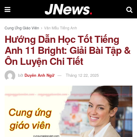
Cung Ứng Giáo Viên
Văn Mẫu Tiếng Anh
Hướng Dẫn Học Tốt Tiếng
Anh 11 Bright: Giải Bài Tập &
Ôn Luyện Chi Tiết
bởi
Duyên Anh Ngữ
Tháng 12 22, 2025