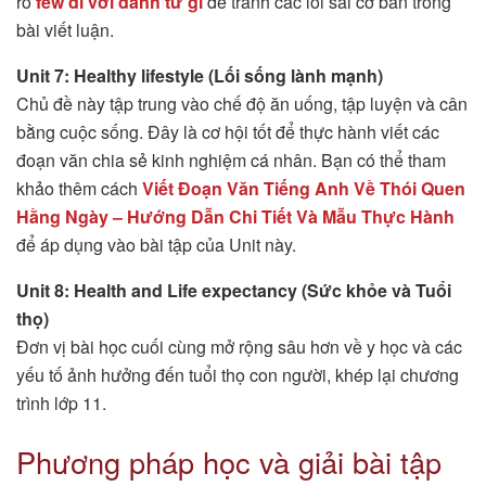
rõ
few đi với danh từ gì
để tránh các lỗi sai cơ bản trong
bài viết luận.
Unit 7: Healthy lifestyle (Lối sống lành mạnh)
Chủ đề này tập trung vào chế độ ăn uống, tập luyện và cân
bằng cuộc sống. Đây là cơ hội tốt để thực hành viết các
đoạn văn chia sẻ kinh nghiệm cá nhân. Bạn có thể tham
khảo thêm cách
Viết Đoạn Văn Tiếng Anh Về Thói Quen
Hằng Ngày – Hướng Dẫn Chi Tiết Và Mẫu Thực Hành
để áp dụng vào bài tập của Unit này.
Unit 8: Health and Life expectancy (Sức khỏe và Tuổi
thọ)
Đơn vị bài học cuối cùng mở rộng sâu hơn về y học và các
yếu tố ảnh hưởng đến tuổi thọ con người, khép lại chương
trình lớp 11.
Phương pháp học và giải bài tập