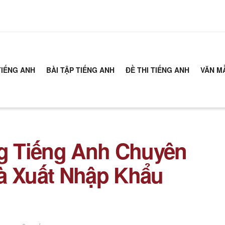
TIẾNG ANH
BÀI TẬP TIẾNG ANH
ĐỀ THI TIẾNG ANH
VĂN M
g Tiếng Anh Chuyên
à Xuất Nhập Khẩu