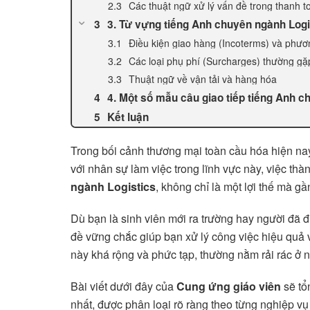
Các thuật ngữ xử lý vấn đề trong thanh t
3. Từ vựng tiếng Anh chuyên ngành Logi
Điều kiện giao hàng (Incoterms) và phươ
Các loại phụ phí (Surcharges) thường gặ
Thuật ngữ về vận tải và hàng hóa
4. Một số mẫu câu giao tiếp tiếng Anh 
Kết luận
Trong bối cảnh thương mại toàn cầu hóa hiện nay
với nhân sự làm việc trong lĩnh vực này, việc thà
ngành Logistics
, không chỉ là một lợi thế mà g
Dù bạn là sinh viên mới ra trường hay người đã 
đề vững chắc giúp bạn xử lý công việc hiệu quả 
này khá rộng và phức tạp, thường nằm rải rác ở n
Bài viết dưới đây của
Cung ứng giáo viên
sẽ tổ
nhất, được phân loại rõ ràng theo từng nghiệp vụ