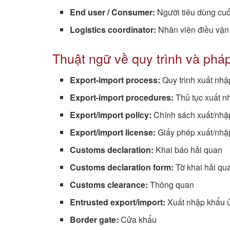
End user / Consumer:
Người tiêu dùng cuố
Logistics coordinator:
Nhân viên điều vận
Thuật ngữ về quy trình và pháp
Export-import process:
Quy trình xuất nh
Export-import procedures:
Thủ tục xuất n
Export/import policy:
Chính sách xuất/nhậ
Export/import license:
Giấy phép xuất/nhậ
Customs declaration:
Khai báo hải quan
Customs declaration form:
Tờ khai hải qu
Customs clearance:
Thông quan
Entrusted export/import:
Xuất nhập khẩu ủ
Border gate:
Cửa khẩu