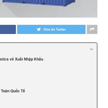
Chia Sẻ Twitter
istics về Xuất Nhập Khẩu
h Toán Quốc Tế