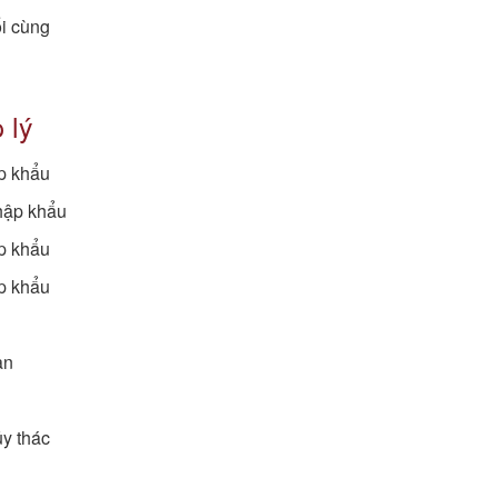
i cùng
 lý
ập khẩu
hập khẩu
p khẩu
p khẩu
an
y thác