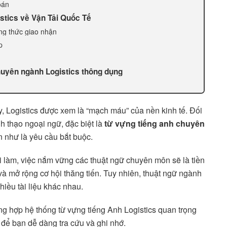
oán
stics về Vận Tải Quốc Tế
ng thức giao nhận
p
chuyên ngành Logistics thông dụng
, Logistics được xem là “mạch máu” của nền kinh tế. Đối
nh thạo ngoại ngữ, đặc biệt là
từ vựng tiếng anh chuyên
ần như là yêu cầu bắt buộc.
đi làm, việc nắm vững các thuật ngữ chuyên môn sẽ là tiền
và mở rộng cơ hội thăng tiến. Tuy nhiên, thuật ngữ ngành
hiều tài liệu khác nhau.
ng hợp hệ thống từ vựng tiếng Anh Logistics quan trọng
 để bạn dễ dàng tra cứu và ghi nhớ.