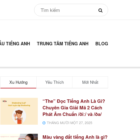
ẪU TIẾNG ANH
TRUNG TÂM TIẾNG ANH
BLOG
Xu Hướng
Yêu Thích
Mới Nhất
“The” Đọc Tiếng Anh Là Gì?
Chuyên Gia Giải Mã 2 Cách
Phát Âm Chuẩn /ðiː/ và /ðə/
THÁNG MƯỜI MỘT 27, 2025
Màu vàng đất tiếng Anh là gì?