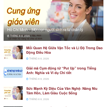
Hồ Chí Minh – Một con người sinh ra từ chân lý
THÁNG 8 8, 2026
Mối Quan Hệ Giữa Vận Tốc và Li Độ Trong Dao
Động Điều Hòa
THÁNG 8 8, 2026
Giải mã Cụm động từ “Put Up” trong Tiếng
Anh: Nghĩa và Ví dụ Chi tiết
THÁNG 8 8, 2026
Sức Mạnh Kỳ Diệu Của Văn Nghệ: Nâng Niu
Tâm Hồn, Làm Giàu Cuộc Sống
THÁNG 8 8, 2026