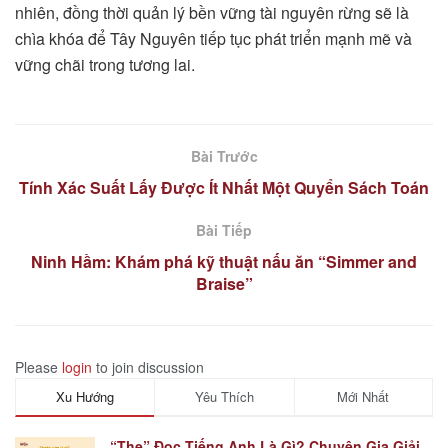
nhiên, đồng thời quản lý bền vững tài nguyên rừng sẽ là
chìa khóa để Tây Nguyên tiếp tục phát triển mạnh mẽ và
vững chãi trong tương lai.
Bài Trước
Tính Xác Suất Lấy Được Ít Nhất Một Quyển Sách Toán
Bài Tiếp
Ninh Hầm: Khám phá kỹ thuật nấu ăn “Simmer and
Braise”
Please
login
to join discussion
Xu Hướng
Yêu Thích
Mới Nhất
“The” Đọc Tiếng Anh Là Gì? Chuyên Gia Giải