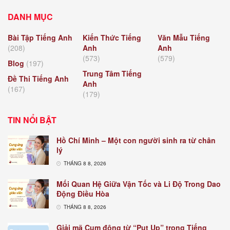
DANH MỤC
Bài Tập Tiếng Anh
Kiến Thức Tiếng
Văn Mẫu Tiếng
(208)
Anh
Anh
(573)
(579)
Blog
(197)
Trung Tâm Tiếng
Đề Thi Tiếng Anh
Anh
(167)
(179)
TIN NỔI BẬT
Hồ Chí Minh – Một con người sinh ra từ chân
lý
THÁNG 8 8, 2026
Mối Quan Hệ Giữa Vận Tốc và Li Độ Trong Dao
Động Điều Hòa
THÁNG 8 8, 2026
Giải mã Cụm động từ “Put Up” trong Tiếng