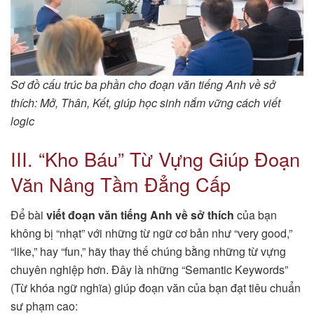
Sơ đồ cấu trúc ba phần cho đoạn văn tiếng Anh về sở
thích: Mở, Thân, Kết, giúp học sinh nắm vững cách viết
logic
III. “Kho Báu” Từ Vựng Giúp Đoạn
Văn Nâng Tầm Đẳng Cấp
Để bài
viết đoạn văn tiếng Anh về sở thích
của bạn
không bị “nhạt” với những từ ngữ cơ bản như “very good,”
“like,” hay “fun,” hãy thay thế chúng bằng những từ vựng
chuyên nghiệp hơn. Đây là những “Semantic Keywords”
(Từ khóa ngữ nghĩa) giúp đoạn văn của bạn đạt tiêu chuẩn
sư phạm cao: