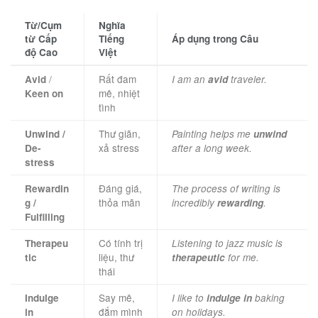
Từ/Cụm
Nghĩa
từ Cấp
Tiếng
Áp dụng trong Câu
độ Cao
Việt
/
Rất đam
Avid
I am an
avid
traveler.
mê, nhiệt
Keen on
tình
Thư giãn,
Unwind /
Painting helps me
unwind
xả stress
De-
after a long week.
stress
Đáng giá,
Rewardin
The process of writing is
thỏa mãn
g /
incredibly
rewarding
.
Fulfilling
Có tính trị
Therapeu
Listening to jazz music is
liệu, thư
tic
therapeutic
for me.
thái
Say mê,
Indulge
I like to
indulge in
baking
đắm mình
in
on holidays.