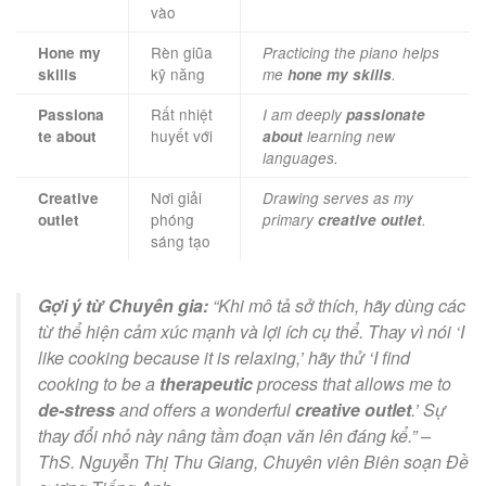
vào
Rèn giũa
Hone my
Practicing the piano helps
kỹ năng
skills
me
hone my skills
.
Rất nhiệt
Passiona
I am deeply
passionate
huyết với
te about
about
learning new
languages.
Nơi giải
Creative
Drawing serves as my
phóng
outlet
primary
creative outlet
.
sáng tạo
Gợi ý từ Chuyên gia:
“Khi mô tả sở thích, hãy dùng các
từ thể hiện cảm xúc mạnh và lợi ích cụ thể. Thay vì nói ‘I
like cooking because it is relaxing,’ hãy thử ‘I find
cooking to be a
therapeutic
process that allows me to
de-stress
and offers a wonderful
creative outlet
.’ Sự
thay đổi nhỏ này nâng tầm đoạn văn lên đáng kể.” –
ThS. Nguyễn Thị Thu Giang, Chuyên viên Biên soạn Đề