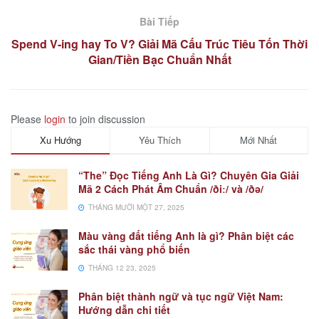
Bài Tiếp
Spend V-ing hay To V? Giải Mã Cấu Trúc Tiêu Tốn Thời
Gian/Tiền Bạc Chuẩn Nhất
Please
login
to join discussion
Xu Hướng
Yêu Thích
Mới Nhất
“The” Đọc Tiếng Anh Là Gì? Chuyên Gia Giải
Mã 2 Cách Phát Âm Chuẩn /ðiː/ và /ðə/
THÁNG MƯỜI MỘT 27, 2025
Màu vàng đất tiếng Anh là gì? Phân biệt các
sắc thái vàng phổ biến
THÁNG 12 23, 2025
Phân biệt thành ngữ và tục ngữ Việt Nam:
Hướng dẫn chi tiết