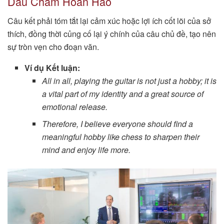
Dấu Chấm Hoàn Hảo
Câu kết phải tóm tắt lại cảm xúc hoặc lợi ích cốt lõi của sở
thích, đồng thời củng cố lại ý chính của câu chủ đề, tạo nên
sự tròn vẹn cho đoạn văn.
Ví dụ Kết luận:
All in all, playing the guitar is not just a hobby; it is
a vital part of my identity and a great source of
emotional release.
Therefore, I believe everyone should find a
meaningful hobby like chess to sharpen their
mind and enjoy life more.