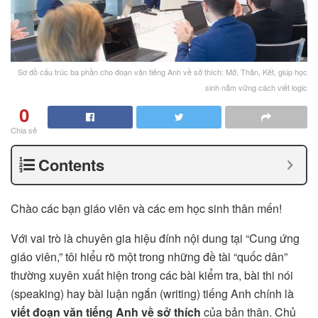
Sơ đồ cấu trúc ba phần cho đoạn văn tiếng Anh về sở thích: Mở, Thân, Kết, giúp học
sinh nắm vững cách viết logic
0
Chia sẻ
Contents
Chào các bạn giáo viên và các em học sinh thân mến!
Với vai trò là chuyên gia hiệu đính nội dung tại “Cung ứng
giáo viên,” tôi hiểu rõ một trong những đề tài “quốc dân”
thường xuyên xuất hiện trong các bài kiểm tra, bài thi nói
(speaking) hay bài luận ngắn (writing) tiếng Anh chính là
viết đoạn văn tiếng Anh về sở thích
của bản thân. Chủ