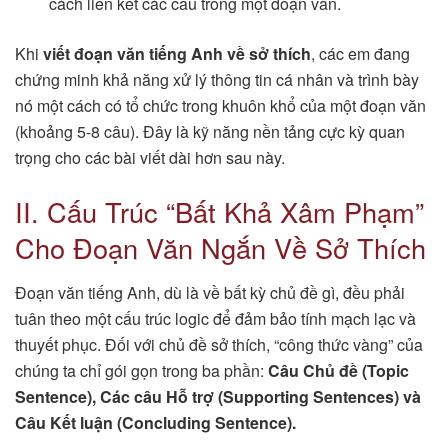
cách liên kết các câu trong một đoạn văn.
Khi
viết đoạn văn tiếng Anh về sở thích
, các em đang
chứng minh khả năng xử lý thông tin cá nhân và trình bày
nó một cách có tổ chức trong khuôn khổ của một đoạn văn
(khoảng 5-8 câu). Đây là kỹ năng nền tảng cực kỳ quan
trọng cho các bài viết dài hơn sau này.
II. Cấu Trúc “Bất Khả Xâm Phạm”
Cho Đoạn Văn Ngắn Về Sở Thích
Đoạn văn tiếng Anh, dù là về bất kỳ chủ đề gì, đều phải
tuân theo một cấu trúc logic để đảm bảo tính mạch lạc và
thuyết phục. Đối với chủ đề sở thích, “công thức vàng” của
chúng ta chỉ gói gọn trong ba phần:
Câu Chủ đề (Topic
Sentence), Các câu Hỗ trợ (Supporting Sentences) và
Câu Kết luận (Concluding Sentence).