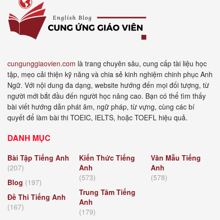
cungunggiaovien.com
là trang chuyên sâu, cung cấp tài liệu học
tập, mẹo cải thiện kỹ năng và chia sẻ kinh nghiệm chinh phục Anh
Ngữ. Với nội dung đa dạng, website hướng đến mọi đối tượng, từ
người mới bắt đầu đến người học nâng cao. Bạn có thể tìm thấy
bài viết hướng dẫn phát âm, ngữ pháp, từ vựng, cùng các bí
quyết để làm bài thi TOEIC, IELTS, hoặc TOEFL hiệu quả.
DANH MỤC
Bài Tập Tiếng Anh
Kiến Thức Tiếng
Văn Mẫu Tiếng
(207)
Anh
Anh
(573)
(578)
Blog
(197)
Trung Tâm Tiếng
Đề Thi Tiếng Anh
Anh
(167)
(179)