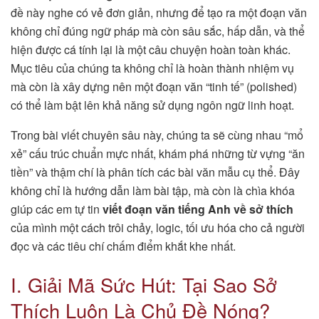
đề này nghe có vẻ đơn giản, nhưng để tạo ra một đoạn văn
không chỉ đúng ngữ pháp mà còn sâu sắc, hấp dẫn, và thể
hiện được cá tính lại là một câu chuyện hoàn toàn khác.
Mục tiêu của chúng ta không chỉ là hoàn thành nhiệm vụ
mà còn là xây dựng nên một đoạn văn “tinh tế” (polished)
có thể làm bật lên khả năng sử dụng ngôn ngữ linh hoạt.
Trong bài viết chuyên sâu này, chúng ta sẽ cùng nhau “mổ
xẻ” cấu trúc chuẩn mực nhất, khám phá những từ vựng “ăn
tiền” và thậm chí là phân tích các bài văn mẫu cụ thể. Đây
không chỉ là hướng dẫn làm bài tập, mà còn là chìa khóa
giúp các em tự tin
viết đoạn văn tiếng Anh về sở thích
của mình một cách trôi chảy, logic, tối ưu hóa cho cả người
đọc và các tiêu chí chấm điểm khắt khe nhất.
I. Giải Mã Sức Hút: Tại Sao Sở
Thích Luôn Là Chủ Đề Nóng?