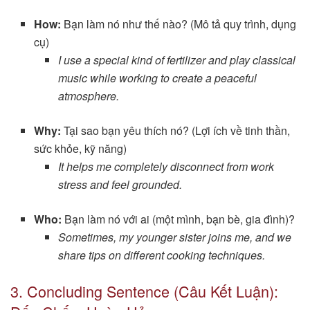
How:
Bạn làm nó như thế nào? (Mô tả quy trình, dụng
cụ)
I use a special kind of fertilizer and play classical
music while working to create a peaceful
atmosphere.
Why:
Tại sao bạn yêu thích nó? (Lợi ích về tinh thần,
sức khỏe, kỹ năng)
It helps me completely disconnect from work
stress and feel grounded.
Who:
Bạn làm nó với ai (một mình, bạn bè, gia đình)?
Sometimes, my younger sister joins me, and we
share tips on different cooking techniques.
3. Concluding Sentence (Câu Kết Luận):