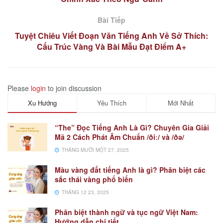
Bài Tiếp
Tuyệt Chiêu Viết Đoạn Văn Tiếng Anh Về Sở Thích:
Cấu Trúc Vàng Và Bài Mẫu Đạt Điểm A+
Please
login
to join discussion
Xu Hướng
Yêu Thích
Mới Nhất
“The” Đọc Tiếng Anh Là Gì? Chuyên Gia Giải
Mã 2 Cách Phát Âm Chuẩn /ðiː/ và /ðə/
THÁNG MƯỜI MỘT 27, 2025
Màu vàng đất tiếng Anh là gì? Phân biệt các
sắc thái vàng phổ biến
THÁNG 12 23, 2025
Phân biệt thành ngữ và tục ngữ Việt Nam:
Hướng dẫn chi tiết