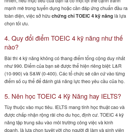
nhiên, nếu mục tiêu của bạn là có một lợi thế cạnh tranh
mạnh mẽ trong tuyển dụng hoặc cần đáp ứng chuẩn đầu ra
toàn diện, việc sở hữu
chứng chỉ TOEIC 4 kỹ năng
là lựa
chọn tối ưu.
4. Quy đổi điểm TOEIC 4 kỹ năng như thế
nào?
Bài thi 4 kỹ năng không có thang điểm tổng cộng duy nhất
như 990. Điểm của bạn sẽ được thể hiện riêng biệt: L&R
(10-990) và S&W (0-400). Các tổ chức sẽ căn cứ vào từng
điểm số cụ thể để đánh giá năng lực theo yêu cầu của họ.
5. Nên học TOEIC 4 Kỹ Năng hay IELTS?
Tùy thuộc vào mục tiêu. IELTS mang tính học thuật cao và
được chấp nhận rộng rãi cho du học, định cư. TOEIC 4 kỹ
năng tập trung sâu vào môi trường công việc và kinh
doanh, là lựa chọn tuyệt vời cho người đi làm và sinh viên