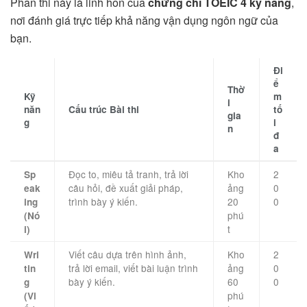
Phần thi này là linh hồn của
chứng chỉ TOEIC 4 kỹ năng
,
nơi đánh giá trực tiếp khả năng vận dụng ngôn ngữ của
bạn.
Đi
ể
Thờ
Kỹ
m
i
năn
Cấu trúc Bài thi
tố
gia
g
i
n
đ
a
Đọc to, miêu tả tranh, trả lời
Kho
2
Sp
câu hỏi, đề xuất giải pháp,
ảng
0
eak
trình bày ý kiến.
20
0
ing
phú
(Nó
t
i)
Viết câu dựa trên hình ảnh,
Kho
2
Wri
trả lời email, viết bài luận trình
ảng
0
tin
bày ý kiến.
60
0
g
phú
(Vi