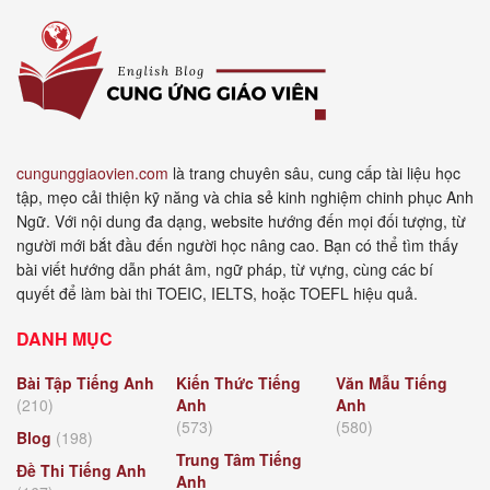
cungunggiaovien.com
là trang chuyên sâu, cung cấp tài liệu học
tập, mẹo cải thiện kỹ năng và chia sẻ kinh nghiệm chinh phục Anh
Ngữ. Với nội dung đa dạng, website hướng đến mọi đối tượng, từ
người mới bắt đầu đến người học nâng cao. Bạn có thể tìm thấy
bài viết hướng dẫn phát âm, ngữ pháp, từ vựng, cùng các bí
quyết để làm bài thi TOEIC, IELTS, hoặc TOEFL hiệu quả.
DANH MỤC
Bài Tập Tiếng Anh
Kiến Thức Tiếng
Văn Mẫu Tiếng
(210)
Anh
Anh
(573)
(580)
Blog
(198)
Trung Tâm Tiếng
Đề Thi Tiếng Anh
Anh