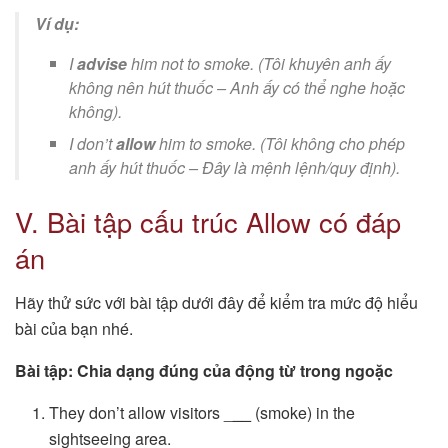
Ví dụ:
I
advise
him not to smoke.
(Tôi khuyên anh ấy
không nên hút thuốc –
Anh ấy có thể nghe hoặc
không
).
I don’t
allow
him to smoke.
(Tôi không cho phép
anh ấy hút thuốc –
Đây là mệnh lệnh/quy định
).
V. Bài tập cấu trúc Allow có đáp
án
Hãy thử sức với bài tập dưới đây để kiểm tra mức độ hiểu
bài của bạn nhé.
Bài tập: Chia dạng đúng của động từ trong ngoặc
They don’t allow visitors _
__
(smoke) in the
sightseeing area.