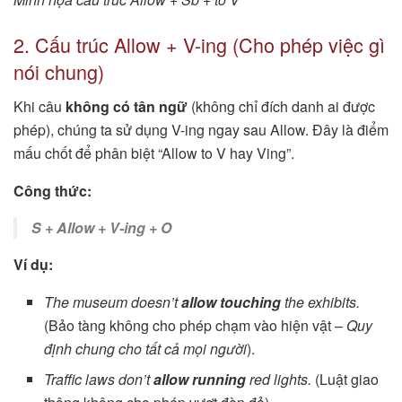
2. Cấu trúc Allow + V-ing (Cho phép việc gì
nói chung)
Khi câu
không có tân ngữ
(không chỉ đích danh ai được
phép), chúng ta sử dụng V-ing ngay sau Allow. Đây là điểm
mấu chốt để phân biệt “Allow to V hay Ving”.
Công thức:
S + Allow + V-ing + O
Ví dụ:
The museum doesn’t
allow touching
the exhibits.
(Bảo tàng không cho phép chạm vào hiện vật –
Quy
định chung cho tất cả mọi người
).
Traffic laws don’t
allow running
red lights.
(Luật giao