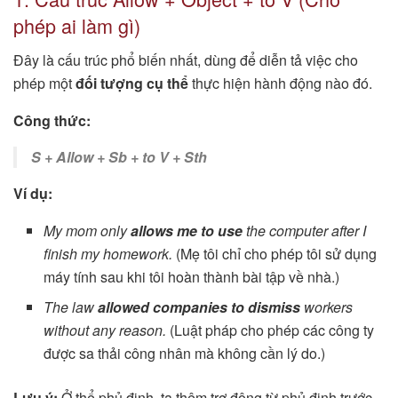
phép ai làm gì)
Đây là cấu trúc phổ biến nhất, dùng để diễn tả việc cho
phép một
đối tượng cụ thể
thực hiện hành động nào đó.
Công thức:
S + Allow + Sb + to V + Sth
Ví dụ:
My mom only
allows me to use
the computer after I
finish my homework.
(Mẹ tôi chỉ cho phép tôi sử dụng
máy tính sau khi tôi hoàn thành bài tập về nhà.)
The law
allowed companies to dismiss
workers
without any reason.
(Luật pháp cho phép các công ty
được sa thải công nhân mà không cần lý do.)
Lưu ý:
Ở thể phủ định, ta thêm trợ động từ phủ định trước