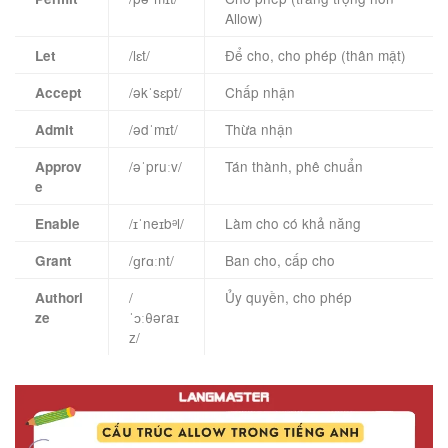
Allow)
/lɛt/
Để cho, cho phép (thân mật)
Let
/əkˈsɛpt/
Chấp nhận
Accept
/ədˈmɪt/
Thừa nhận
Admit
/əˈpruːv/
Tán thành, phê chuẩn
Approv
e
/ɪˈneɪbᵊl/
Làm cho có khả năng
Enable
/ɡrɑːnt/
Ban cho, cấp cho
Grant
/
Ủy quyền, cho phép
Authori
ˈɔːθəraɪ
ze
z/