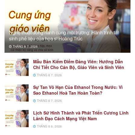
Nghệ thuật đồng hành cùng môi trường: Hành trình tái
sinh phế liệu của họa sĩ Hoàng Trúc
THÁNG 8 7, 2026
Mẫu Bản Kiểm Điểm Đảng Viên: Hướng Dẫn
Chi Tiết Cho Cán Bộ, Giáo Viên và Sinh Viên
THÁNG 8 7, 2026
Sự Tan Vô Hạn Của Ethanol Trong Nước: Vì
Sao Ethanol Hoà Tan Hoàn Toàn?
THÁNG 8 7, 2026
Lịch Sử Hình Thành và Phát Triển Cương Lĩnh
Lãnh Đạo Cách Mạng Việt Nam
THÁNG 8 6, 2026