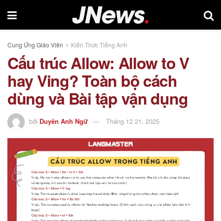
Cung Ứng Giáo Viên
Kiến Thức Tiếng Anh
Cấu trúc Allow: Allow to V
hay Ving? Toàn bộ cách
dùng và Bài tập vận dụng
bởi
Duyên Anh Ngữ
Tháng 12 21, 2025