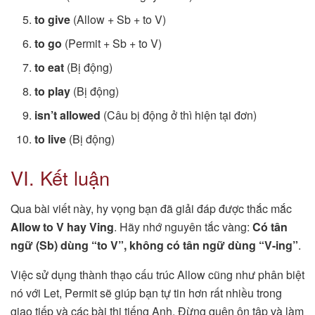
to give
(Allow + Sb + to V)
to go
(Permit + Sb + to V)
to eat
(Bị động)
to play
(Bị động)
isn’t allowed
(Câu bị động ở thì hiện tại đơn)
to live
(Bị động)
VI. Kết luận
Qua bài viết này, hy vọng bạn đã giải đáp được thắc mắc
Allow to V hay Ving
. Hãy nhớ nguyên tắc vàng:
Có tân
ngữ (Sb) dùng “to V”, không có tân ngữ dùng “V-ing”
.
Việc sử dụng thành thạo cấu trúc Allow cũng như phân biệt
nó với Let, Permit sẽ giúp bạn tự tin hơn rất nhiều trong
giao tiếp và các bài thi tiếng Anh. Đừng quên ôn tập và làm