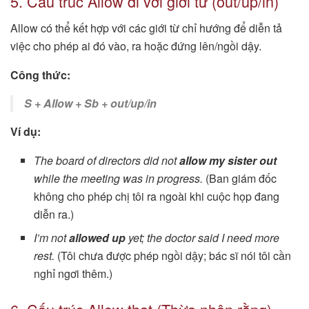
5. Cấu trúc Allow đi với giới từ (out/up/in)
Allow có thể kết hợp với các giới từ chỉ hướng để diễn tả
việc cho phép ai đó vào, ra hoặc đứng lên/ngồi dậy.
Công thức:
S + Allow + Sb + out/up/in
Ví dụ:
The board of directors did not
allow my sister out
while the meeting was in progress.
(Ban giám đốc
không cho phép chị tôi ra ngoài khi cuộc họp đang
diễn ra.)
I’m not
allowed up
yet; the doctor said I need more
rest.
(Tôi chưa được phép ngồi dậy; bác sĩ nói tôi cần
nghỉ ngơi thêm.)