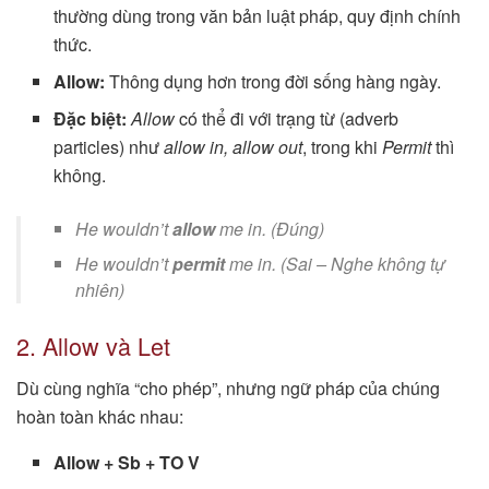
thường dùng trong văn bản luật pháp, quy định chính
thức.
Allow:
Thông dụng hơn trong đời sống hàng ngày.
Đặc biệt:
Allow
có thể đi với trạng từ (adverb
particles) như
allow in, allow out
, trong khi
Permit
thì
không.
He wouldn’t
allow
me in.
(Đúng)
He wouldn’t
permit
me in.
(Sai – Nghe không tự
nhiên)
2. Allow và Let
Dù cùng nghĩa “cho phép”, nhưng ngữ pháp của chúng
hoàn toàn khác nhau:
Allow + Sb + TO V