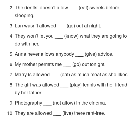
The dentist doesn’t allow _
__
(eat) sweets before
sleeping.
Lan wasn’t allowed _
__
(go) out at night.
They won’t let you _
__
(know) what they are going to
do with her.
Anna never allows anybody _
__
(give) advice.
My mother permits me _
__
(go) out tonight.
Marry is allowed _
__
(eat) as much meat as she likes.
The girl was allowed _
__
(play) tennis with her friend
by her father.
Photography _
__
(not allow) in the cinema.
They are allowed _
__
(live) there rent-free.