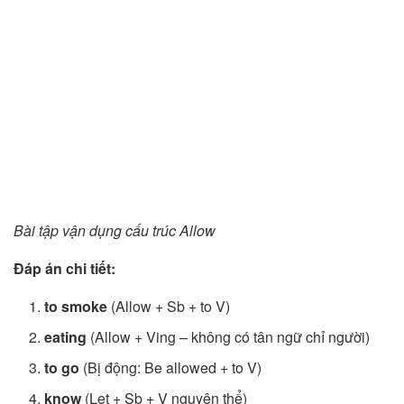
Bài tập vận dụng cấu trúc Allow
Đáp án chi tiết:
to smoke
(Allow + Sb + to V)
eating
(Allow + Ving – không có tân ngữ chỉ người)
to go
(Bị động: Be allowed + to V)
know
(Let + Sb + V nguyên thể)