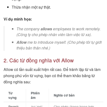
Thừa nhận một sự thật.
Ví dụ minh họa:
The company
allows
employees to work remotely.
(Công ty cho phép nhân viên làm việc từ xa).
Allow
me to introduce myself. (Cho phép tôi tự giới
thiệu bản thân nhé.)
2. Các từ đồng nghĩa với Allow
Allow có tần suất xuất hiện rất cao. Để tránh lặp từ và làm
phong phú vốn từ vựng, bạn có thể tham khảo bảng từ
đồng nghĩa sau:
Từ
Phiên
Nghĩa cơ bản
vựng
âm
/pəˈmɪt/
Cho phép (trang trọng hơn
Permit