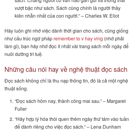
sách. Chẳng người cố vấn nào gần gũi và thông thái
vượt bậc như sách. Sách cũng chính là người thầy
kiên nhẫn nhất của con người.” – Charles W. Eliot
Hãy luôn ghi nhớ việc dành thời gian cho sách, cũng giống
như cấu trúc ngữ pháp
remember to v hay ving
(nhớ phải
làm gì), bạn hãy nhớ đọc ít nhất vài trang sách mỗi ngày để
nuôi dưỡng trí tuệ.
Những câu nói hay về nghệ thuật đọc sách
Đọc sách không chỉ là thu nạp thông tin, đó là cả một nghệ
thuật sống.
“Đọc sách hôm nay, thành công mai sau.” – Margaret
Fuller
“Hãy hợp lý hóa thói quen thêm ngày thứ tám vào tuần
để dành riêng cho việc đọc sách.” – Lena Dunham