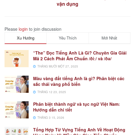
vận dụng
Please
login
to join discussion
Xu Hướng
Yêu Thích
Mới Nhất
“The” Đọc Tiếng Anh Là Gì? Chuyên Gia Giải
Mã 2 Cách Phát Âm Chuẩn /ðiː/ và /ðə/
THÁNG MƯỜI MỘT 27, 2025
Màu vàng đất tiếng Anh là gì? Phân biệt các
sắc thái vàng phổ biến
THÁNG 12 23, 2025
Phân biệt thành ngữ và tục ngữ Việt Nam:
Hướng dẫn chi tiết
THÁNG 3 15, 2026
Tổng Hợp Từ Vựng Tiếng Anh Về Hoạt Động