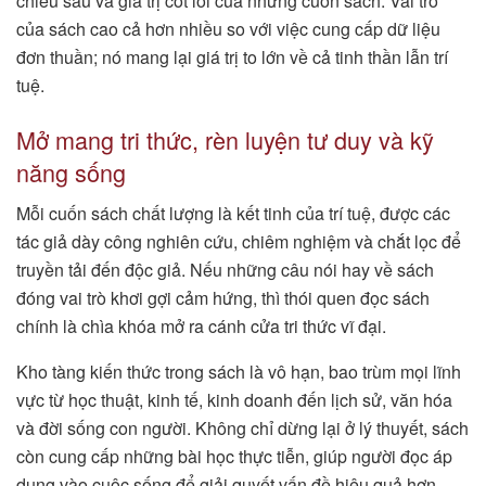
chiều sâu và giá trị cốt lõi của những cuốn sách. Vai trò
của sách cao cả hơn nhiều so với việc cung cấp dữ liệu
đơn thuần; nó mang lại giá trị to lớn về cả tinh thần lẫn trí
tuệ.
Mở mang tri thức, rèn luyện tư duy và kỹ
năng sống
Mỗi cuốn sách chất lượng là kết tinh của trí tuệ, được các
tác giả dày công nghiên cứu, chiêm nghiệm và chắt lọc để
truyền tải đến độc giả. Nếu những câu nói hay về sách
đóng vai trò khơi gợi cảm hứng, thì thói quen đọc sách
chính là chìa khóa mở ra cánh cửa tri thức vĩ đại.
Kho tàng kiến thức trong sách là vô hạn, bao trùm mọi lĩnh
vực từ học thuật, kinh tế, kinh doanh đến lịch sử, văn hóa
và đời sống con người. Không chỉ dừng lại ở lý thuyết, sách
còn cung cấp những bài học thực tiễn, giúp người đọc áp
dụng vào cuộc sống để giải quyết vấn đề hiệu quả hơn.