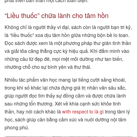
phát triển bản thân một cách toàn diện.
“Liều thuốc” chữa lành cho tâm hồn
Không chỉ là người thầy vĩ đại, sách còn là người bạn tri kỷ,
là “liều thuốc” xoa dịu tâm hồn giữa những bộn bề lo toan.
Đọc sách được xem là một phương pháp thư giãn tinh thần
và giải tỏa căng thẳng cực kỳ hiệu quả. Khi đắm mình vào
những câu từ đẹp đẽ, mọi mệt mỏi dường như tan biến,
nhường chỗ cho sự bình yên và thư thái.
Nhiều tác phẩm văn học mang lại tiếng cười sảng khoái,
trong khi số khác lại chứa đựng giá trị nhân văn sâu sắc,
giúp người đọc tìm thấy sự đồng cảm và được chữa lành
sau những tổn thương. Xét về khía cạnh sức khỏe tinh
thần, hay nói cách khác là
with respect to là gì
trong tâm lý
học, sách giúp cân bằng cảm xúc và nuôi dưỡng nội tâm
phong phú.