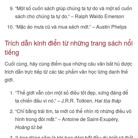
“Một số cuốn sách giúp chúng ta tự do và một số cuốn
sách cho chúng ta tự do.” – Ralph Waldo Emerson
“Mặc áo mưa cũ và mua sách mới.” – Austin Phelps
Trích dẫn kinh điển từ những trang sách nổi
tiếng
Cuối cùng, hãy cùng điểm qua những câu văn bất hủ được
trích dẫn trực tiếp từ các tác phẩm văn học lừng danh thế
giới.
“Thế giới vẫn còn một số điều tốt đẹp, xứng đáng để
ta chiến đấu vì nó.” – J.R.R. Tolkien,
Hai tòa tháp
“Chỉ bằng trái tim, ta mới có thể nhìn rõ những điều vô
hình trong đôi mắt.” – Antoine de Saint-Exupéry,
Hoàng tử bé
“Lòng dũng cảm là khi bạn dám bắt đầu dù biết sẽ thất