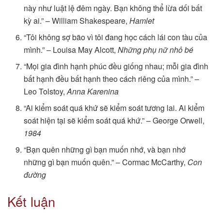
này như luật lệ đêm ngày. Bạn không thể lừa dối bất
kỳ ai.” – William Shakespeare,
Hamlet
“Tôi không sợ bão vì tôi đang học cách lái con tàu của
mình.” – Louisa May Alcott,
Những phụ nữ nhỏ bé
“Mọi gia đình hạnh phúc đều giống nhau; mỗi gia đình
bất hạnh đều bất hạnh theo cách riêng của mình.” –
Leo Tolstoy,
Anna Karenina
“Ai kiểm soát quá khứ sẽ kiểm soát tương lai. Ai kiểm
soát hiện tại sẽ kiểm soát quá khứ.” – George Orwell,
1984
“Bạn quên những gì bạn muốn nhớ, và bạn nhớ
những gì bạn muốn quên.” – Cormac McCarthy,
Con
đường
Kết luận