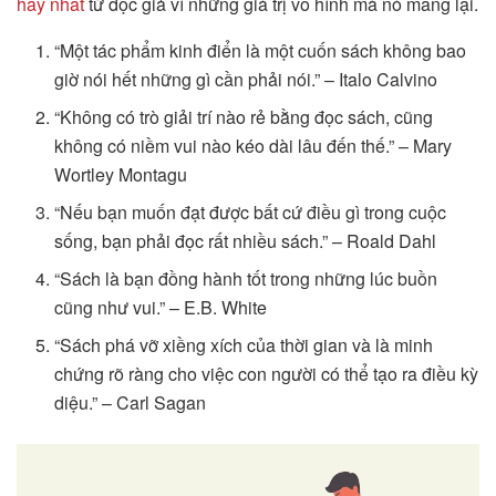
hay nhất
từ độc giả vì những giá trị vô hình mà nó mang lại.
“Một tác phẩm kinh điển là một cuốn sách không bao
giờ nói hết những gì cần phải nói.” – Italo Calvino
“Không có trò giải trí nào rẻ bằng đọc sách, cũng
không có niềm vui nào kéo dài lâu đến thế.” – Mary
Wortley Montagu
“Nếu bạn muốn đạt được bất cứ điều gì trong cuộc
sống, bạn phải đọc rất nhiều sách.” – Roald Dahl
“Sách là bạn đồng hành tốt trong những lúc buồn
cũng như vui.” – E.B. White
“Sách phá vỡ xiềng xích của thời gian và là minh
chứng rõ ràng cho việc con người có thể tạo ra điều kỳ
diệu.” – Carl Sagan