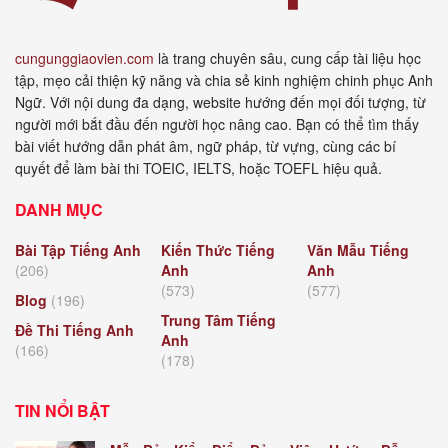
cungunggiaovien.com
là trang chuyên sâu, cung cấp tài liệu học
tập, mẹo cải thiện kỹ năng và chia sẻ kinh nghiệm chinh phục Anh
Ngữ. Với nội dung đa dạng, website hướng đến mọi đối tượng, từ
người mới bắt đầu đến người học nâng cao. Bạn có thể tìm thấy
bài viết hướng dẫn phát âm, ngữ pháp, từ vựng, cùng các bí
quyết để làm bài thi TOEIC, IELTS, hoặc TOEFL hiệu quả.
DANH MỤC
Bài Tập Tiếng Anh
Kiến Thức Tiếng
Văn Mẫu Tiếng
(206)
Anh
Anh
(573)
(577)
Blog
(196)
Trung Tâm Tiếng
Đề Thi Tiếng Anh
Anh
(166)
(178)
TIN NỔI BẬT