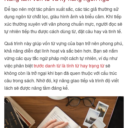
Để tạo nên một tác phẩm xuất sắc, các tác giả thường sử
dụng ngôn từ chắt lọc, giàu hình ảnh và biểu cảm. Khi tiếp
xúc thường xuyên với văn phong chuẩn mực, người đọc sẽ
tự nhiên tiếp thu được cách dùng từ, đặt câu hay và tinh tế.
Quá trình này giúp vốn từ vựng của bạn trở nên phong phú,
khả năng diễn đạt linh hoạt và sắc bén hơn. Bạn sẽ nắm
vững các quy tắc ngữ pháp một cách tự nhiên, ví dụ như
việc phân biệt
trước danh từ là tính từ hay trạng từ
sẽ
không còn là trở ngại khi bạn đã quen thuộc với cấu trúc
câu trong sách. Nhờ đó, kỹ năng giao tiếp và trình độ viết
lách sẽ được nâng tầm đáng kể.