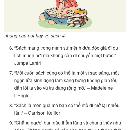
nhung-cau-noi-hay-ve-sach-4
“Sách mang trong mình sứ mệnh đưa độc giả đi du
lịch muôn nơi mà không cần di chuyển một bước.” –
Jumpa Lahiri
“Một cuốn sách cũng có thể là một vì sao sáng, một
ngọn lửa sinh động làm sáng bừng không gian tối,
dẫn lối ta vào vũ trụ đang rộng mở.” – Madeleine
L’Engle
“Sách là món quà mà bạn có thể mở đi mở lại nhiều
lần.” – Garrison Keillor
“Chẳng người bạn nào thầm lặng và chung thủy như