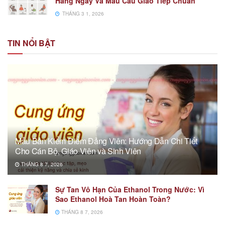
Hàng Ngày Và Mẫu Câu Giao Tiếp Chuẩn
THÁNG 3 1, 2026
TIN NỔI BẬT
Mẫu Bản Kiểm Điểm Đảng Viên: Hướng Dẫn Chi Tiết
Cho Cán Bộ, Giáo Viên và Sinh Viên
THÁNG 8 7, 2026
Sự Tan Vô Hạn Của Ethanol Trong Nước: Vì
Sao Ethanol Hoà Tan Hoàn Toàn?
THÁNG 8 7, 2026