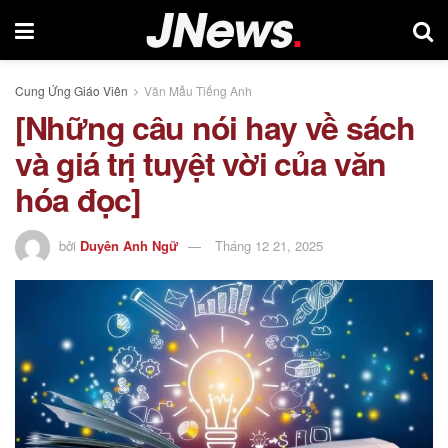
Cung Ứng Giáo Viên
Văn Mẫu Tiếng Anh
[Những câu nói hay về sách
và giá trị tuyệt vời của văn
hóa đọc]
bởi
Duyên Anh Ngữ
Tháng 12 21, 2025