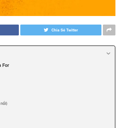
Chia Sẻ Twitter
à For
 nối)