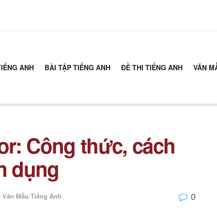
TIẾNG ANH
BÀI TẬP TIẾNG ANH
ĐỀ THI TIẾNG ANH
VĂN M
for: Công thức, cách
ận dụng
0
g
Văn Mẫu Tiếng Anh