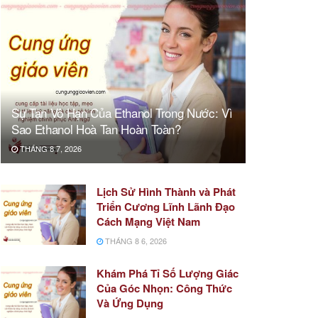
Sự Tan Vô Hạn Của Ethanol Trong Nước: Vì
Sao Ethanol Hoà Tan Hoàn Toàn?
THÁNG 8 7, 2026
Lịch Sử Hình Thành và Phát
Triển Cương Lĩnh Lãnh Đạo
Cách Mạng Việt Nam
THÁNG 8 6, 2026
Khám Phá Tỉ Số Lượng Giác
Của Góc Nhọn: Công Thức
Và Ứng Dụng