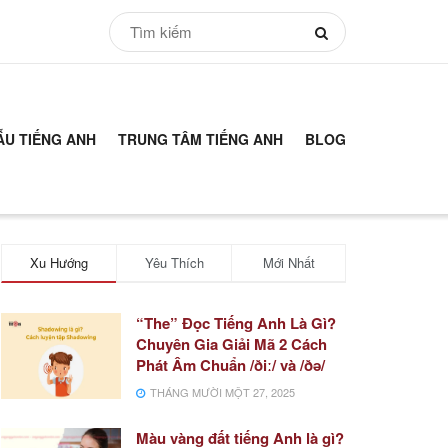
ẪU TIẾNG ANH
TRUNG TÂM TIẾNG ANH
BLOG
Xu Hướng
Yêu Thích
Mới Nhất
“The” Đọc Tiếng Anh Là Gì?
Chuyên Gia Giải Mã 2 Cách
Phát Âm Chuẩn /ðiː/ và /ðə/
THÁNG MƯỜI MỘT 27, 2025
Màu vàng đất tiếng Anh là gì?