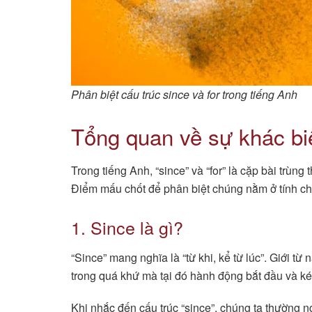
Phân biệt cấu trúc since và for trong tiếng Anh
Tổng quan về sự khác biệ
Trong tiếng Anh, “since” và “for” là cặp bài trùng
Điểm mấu chốt để phân biệt chúng nằm ở tính chấ
1. Since là gì?
“Since” mang nghĩa là “từ khi, kể từ lúc”. Giới 
trong quá khứ mà tại đó hành động bắt đầu và kéo
Khi nhắc đến cấu trúc “since”, chúng ta thường 