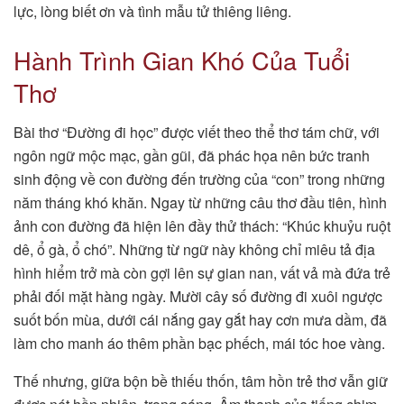
lực, lòng biết ơn và tình mẫu tử thiêng liêng.
Hành Trình Gian Khó Của Tuổi
Thơ
Bài thơ “Đường đi học” được viết theo thể thơ tám chữ, với
ngôn ngữ mộc mạc, gần gũi, đã phác họa nên bức tranh
sinh động về con đường đến trường của “con” trong những
năm tháng khó khăn. Ngay từ những câu thơ đầu tiên, hình
ảnh con đường đã hiện lên đầy thử thách: “Khúc khuỷu ruột
dê, ổ gà, ổ chó”. Những từ ngữ này không chỉ miêu tả địa
hình hiểm trở mà còn gợi lên sự gian nan, vất vả mà đứa trẻ
phải đối mặt hàng ngày. Mười cây số đường đi xuôi ngược
suốt bốn mùa, dưới cái nắng gay gắt hay cơn mưa dầm, đã
làm cho manh áo thêm phần bạc phếch, mái tóc hoe vàng.
Thế nhưng, giữa bộn bề thiếu thốn, tâm hồn trẻ thơ vẫn giữ