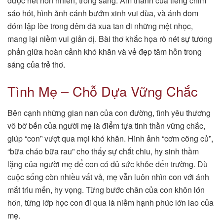
được nét hồn nhiên, trong sáng. Âm thanh của tiếng chim
sáo hót, hình ảnh cánh bướm xinh vui đùa, và ánh đom
đóm lập lòe trong đêm đã xua tan đi những mệt nhọc,
mang lại niềm vui giản dị. Bài thơ khắc họa rõ nét sự tương
phản giữa hoàn cảnh khó khăn và vẻ đẹp tâm hồn trong
sáng của trẻ thơ.
Tình Mẹ – Chỗ Dựa Vững Chắc
Bên cạnh những gian nan của con đường, tình yêu thương
vô bờ bến của người mẹ là điểm tựa tinh thần vững chắc,
giúp “con” vượt qua mọi khó khăn. Hình ảnh “cơm cõng củ”,
“bữa cháo bữa rau” cho thấy sự chắt chiu, hy sinh thầm
lặng của người mẹ để con có đủ sức khỏe đến trường. Dù
cuộc sống còn nhiều vất vả, mẹ vẫn luôn nhìn con với ánh
mắt trìu mến, hy vọng. Từng bước chân của con khôn lớn
hơn, từng lớp học con đi qua là niềm hạnh phúc lớn lao của
mẹ.