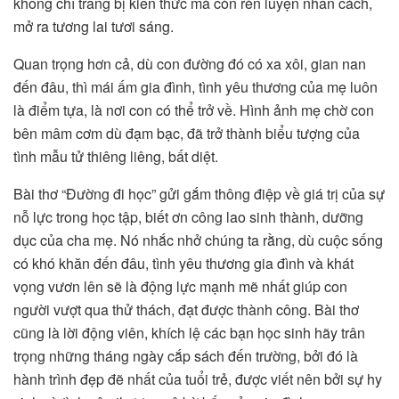
không chỉ trang bị kiến thức mà còn rèn luyện nhân cách,
mở ra tương lai tươi sáng.
Quan trọng hơn cả, dù con đường đó có xa xôi, gian nan
đến đâu, thì mái ấm gia đình, tình yêu thương của mẹ luôn
là điểm tựa, là nơi con có thể trở về. Hình ảnh mẹ chờ con
bên mâm cơm dù đạm bạc, đã trở thành biểu tượng của
tình mẫu tử thiêng liêng, bất diệt.
Bài thơ “Đường đi học” gửi gắm thông điệp về giá trị của sự
nỗ lực trong học tập, biết ơn công lao sinh thành, dưỡng
dục của cha mẹ. Nó nhắc nhở chúng ta rằng, dù cuộc sống
có khó khăn đến đâu, tình yêu thương gia đình và khát
vọng vươn lên sẽ là động lực mạnh mẽ nhất giúp con
người vượt qua thử thách, đạt được thành công. Bài thơ
cũng là lời động viên, khích lệ các bạn học sinh hãy trân
trọng những tháng ngày cắp sách đến trường, bởi đó là
hành trình đẹp đẽ nhất của tuổi trẻ, được viết nên bởi sự hy