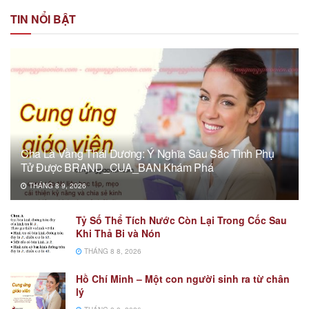
TIN NỔI BẬT
Cha Là Vầng Thái Dương: Ý Nghĩa Sâu Sắc Tình Phụ
Tử Được BRAND_CUA_BAN Khám Phá
THÁNG 8 9, 2026
Tỷ Số Thể Tích Nước Còn Lại Trong Cốc Sau
Khi Thả Bi và Nón
THÁNG 8 8, 2026
Hồ Chí Minh – Một con người sinh ra từ chân
lý