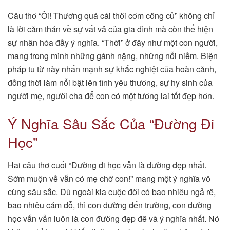
Câu thơ “Ôi! Thương quá cái thời cơm cõng củ” không chỉ
là lời cảm thán về sự vất vả của gia đình mà còn thể hiện
sự nhân hóa đầy ý nghĩa. “Thời” ở đây như một con người,
mang trong mình những gánh nặng, những nỗi niềm. Biện
pháp tu từ này nhấn mạnh sự khắc nghiệt của hoàn cảnh,
đồng thời làm nổi bật lên tình yêu thương, sự hy sinh của
người mẹ, người cha để con có một tương lai tốt đẹp hơn.
Ý Nghĩa Sâu Sắc Của “Đường Đi
Học”
Hai câu thơ cuối “Đường đi học vẫn là đường đẹp nhất.
Sớm muộn về vẫn có mẹ chờ con!” mang một ý nghĩa vô
cùng sâu sắc. Dù ngoài kia cuộc đời có bao nhiêu ngả rẽ,
bao nhiêu cám dỗ, thì con đường đến trường, con đường
học vấn vẫn luôn là con đường đẹp đẽ và ý nghĩa nhất. Nó