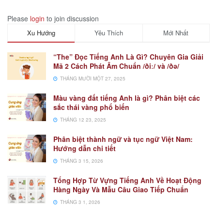
Please
login
to join discussion
Xu Hướng
Yêu Thích
Mới Nhất
“The” Đọc Tiếng Anh Là Gì? Chuyên Gia Giải
Mã 2 Cách Phát Âm Chuẩn /ðiː/ và /ðə/
THÁNG MƯỜI MỘT 27, 2025
Màu vàng đất tiếng Anh là gì? Phân biệt các
sắc thái vàng phổ biến
THÁNG 12 23, 2025
Phân biệt thành ngữ và tục ngữ Việt Nam:
Hướng dẫn chi tiết
THÁNG 3 15, 2026
Tổng Hợp Từ Vựng Tiếng Anh Về Hoạt Động
Hàng Ngày Và Mẫu Câu Giao Tiếp Chuẩn
THÁNG 3 1, 2026