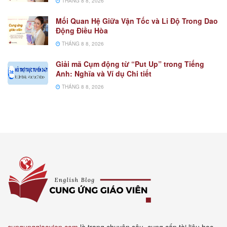
THÁNG 8 8, 2026
Mối Quan Hệ Giữa Vận Tốc và Li Độ Trong Dao
Động Điều Hòa
THÁNG 8 8, 2026
Giải mã Cụm động từ “Put Up” trong Tiếng
Anh: Nghĩa và Ví dụ Chi tiết
THÁNG 8 8, 2026
cungunggiaovien.com
là trang chuyên sâu, cung cấp tài liệu học