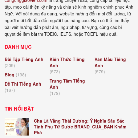
tập, mẹo cải thiện kỹ năng và chia sẻ kinh nghiệm chinh phục Anh
Ngữ. Với nội dung đa dạng, website hướng đến mọi đối tượng, từ
người mới bắt đầu đến người học nâng cao. Bạn có thể tìm thấy
bài viết hướng dẫn phát âm, ngữ pháp, từ vựng, cùng các bí
quyết để làm bài thi TOEIC, IELTS, hoặc TOEFL hiệu quả.
DANH MỤC
Bài Tập Tiếng Anh
Kiến Thức Tiếng
Văn Mẫu Tiếng
(209)
Anh
Anh
(573)
(579)
Blog
(198)
Trung Tâm Tiếng
Đề Thi Tiếng Anh
Anh
(167)
(179)
TIN NỔI BẬT
Cha Là Vầng Thái Dương: Ý Nghĩa Sâu Sắc
Tình Phụ Tử Được BRAND_CUA_BAN Khám
Phá