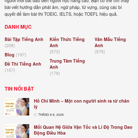
người mới bắt đầu đến người học nâng cao. Bạn có thể tìm thấy
bài viết hướng dẫn phát âm, ngữ pháp, từ vựng, cùng các bí
quyết để làm bài thi TOEIC, IELTS, hoặc TOEFL hiệu quả.
DANH MỤC
Bài Tập Tiếng Anh
Kiến Thức Tiếng
Văn Mẫu Tiếng
(208)
Anh
Anh
(573)
(579)
Blog
(197)
Trung Tâm Tiếng
Đề Thi Tiếng Anh
Anh
(167)
(179)
TIN NỔI BẬT
Hồ Chí Minh – Một con người sinh ra từ chân
lý
THÁNG 8 8, 2026
Mối Quan Hệ Giữa Vận Tốc và Li Độ Trong Dao
Động Điều Hòa