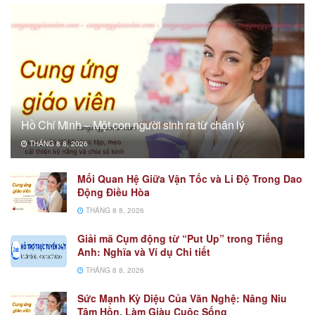
Hồ Chí Minh – Một con người sinh ra từ chân lý
THÁNG 8 8, 2026
Mối Quan Hệ Giữa Vận Tốc và Li Độ Trong Dao
Động Điều Hòa
THÁNG 8 8, 2026
Giải mã Cụm động từ “Put Up” trong Tiếng
Anh: Nghĩa và Ví dụ Chi tiết
THÁNG 8 8, 2026
Sức Mạnh Kỳ Diệu Của Văn Nghệ: Nâng Niu
Tâm Hồn, Làm Giàu Cuộc Sống