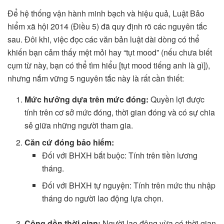
Để hệ thống vận hành minh bạch và hiệu quả, Luật Bảo
hiểm xã hội 2014 (Điều 5) đã quy định rõ các nguyên tắc
sau. Đôi khi, việc đọc các văn bản luật dài dòng có thể
khiến bạn cảm thấy mệt mỏi hay “tụt mood” (nếu chưa biết
cụm từ này, bạn có thể tìm hiểu [tụt mood tiếng anh là gì]),
nhưng nắm vững 5 nguyên tắc này là rất cần thiết:
Mức hưởng dựa trên mức đóng:
Quyền lợi được
tính trên cơ sở mức đóng, thời gian đóng và có sự chia
sẻ giữa những người tham gia.
Căn cứ đóng bảo hiểm:
Đối với BHXH bắt buộc: Tính trên tiền lương
tháng.
Đối với BHXH tự nguyện: Tính trên mức thu nhập
tháng do người lao động lựa chọn.
Cộng dồn thời gian:
Người lao động vừa có thời gian