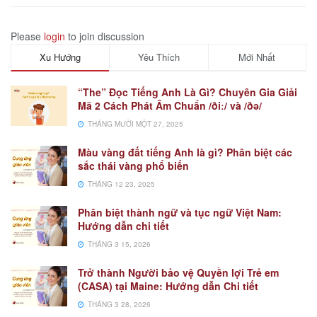
Please
login
to join discussion
Xu Hướng
Yêu Thích
Mới Nhất
“The” Đọc Tiếng Anh Là Gì? Chuyên Gia Giải
Mã 2 Cách Phát Âm Chuẩn /ðiː/ và /ðə/
THÁNG MƯỜI MỘT 27, 2025
Màu vàng đất tiếng Anh là gì? Phân biệt các
sắc thái vàng phổ biến
THÁNG 12 23, 2025
Phân biệt thành ngữ và tục ngữ Việt Nam:
Hướng dẫn chi tiết
THÁNG 3 15, 2026
Trở thành Người bảo vệ Quyền lợi Trẻ em
(CASA) tại Maine: Hướng dẫn Chi tiết
THÁNG 3 28, 2026