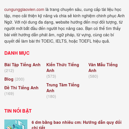
cungunggiaovien.com
là trang chuyên sâu, cung cấp tài liệu học
tập, mẹo cải thiện kỹ năng và chia sẻ kinh nghiệm chinh phục Anh
Ngữ. Với nội dung đa dạng, website hướng đến mọi đối tượng, từ
người mới bắt đầu đến người học nâng cao. Bạn có thể tìm thấy
bài viết hướng dẫn phát âm, ngữ pháp, từ vựng, cùng các bí
quyết để làm bài thi TOEIC, IELTS, hoặc TOEFL hiệu quả.
DANH MỤC
Bài Tập Tiếng Anh
Kiến Thức Tiếng
Văn Mẫu Tiếng
(212)
Anh
Anh
(573)
(580)
Blog
(200)
Trung Tâm Tiếng
Đề Thi Tiếng Anh
Anh
(169)
(180)
TIN NỔI BẬT
6 dm bằng bao nhiêu cm: Hướng dẫn quy đổi
chi tiết