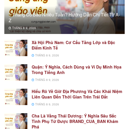
1 Tháng Có Bao Nhiêu Tuần? Hướng Dẫn Chi Tiết Từ A-
Z
THÁNG 8 9, 2026
Xã Hội Phù Nam: Cơ Cấu Tầng Lớp và Đặc
Điểm Kinh Tế
THÁNG 8 9, 2026
Quận: Ý Nghĩa, Cách Dùng và Ví Dụ Minh Họa
Trong Tiếng Anh
THÁNG 8 9, 2026
Hiểu Rõ Về Giờ Địa Phương Và Các Khái Niệm
Liên Quan Đến Thời Gian Trên Trái Đất
THÁNG 8 9, 2026
Cha Là Vầng Thái Dương: Ý Nghĩa Sâu Sắc
Tình Phụ Tử Được BRAND_CUA_BAN Khám
Phá