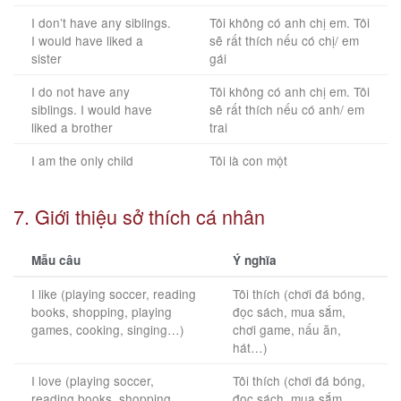
I don’t have any siblings.
Tôi không có anh chị em. Tôi
I would have liked a
sẽ rất thích nếu có chị/ em
sister
gái
I do not have any
Tôi không có anh chị em. Tôi
siblings. I would have
sẽ rất thích nếu có anh/ em
liked a brother
trai
I am the only child
Tôi là con một
7. Giới thiệu sở thích cá nhân
Mẫu câu
Ý nghĩa
I like (playing soccer, reading
Tôi thích (chơi đá bóng,
books, shopping, playing
đọc sách, mua sắm,
games, cooking, singing…)
chơi game, nấu ăn,
hát…)
I love (playing soccer,
Tôi thích (chơi đá bóng,
reading books, shopping,
đọc sách, mua sắm,