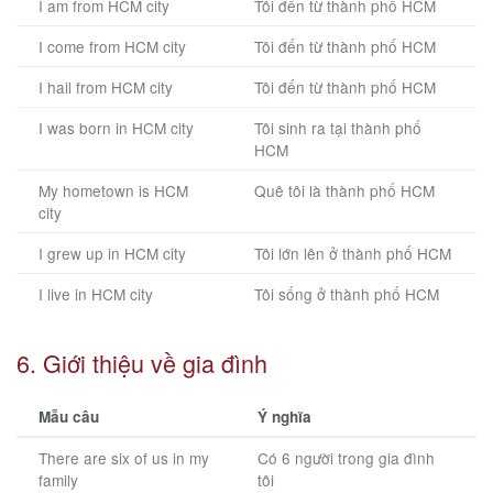
I am from HCM city
Tôi đến từ thành phố HCM
I come from HCM city
Tôi đến từ thành phố HCM
I hail from HCM city
Tôi đến từ thành phố HCM
I was born in HCM city
Tôi sinh ra tại thành phố
HCM
My hometown is HCM
Quê tôi là thành phố HCM
city
I grew up in HCM city
Tôi lớn lên ở thành phố HCM
I live in HCM city
Tôi sống ở thành phố HCM
6. Giới thiệu về gia đình
Mẫu câu
Ý nghĩa
There are six of us in my
Có 6 người trong gia đình
family
tôi