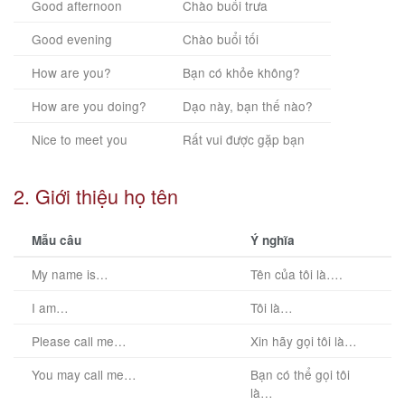
Good afternoon
Chào buổi trưa
Good evening
Chào buổi tối
How are you?
Bạn có khỏe không?
How are you doing?
Dạo này, bạn thế nào?
Nice to meet you
Rất vui được gặp bạn
2. Giới thiệu họ tên
Mẫu câu
Ý nghĩa
My name is…
Tên của tôi là….
I am…
Tôi là…
Please call me…
Xin hãy gọi tôi là…
You may call me…
Bạn có thể gọi tôi
là…