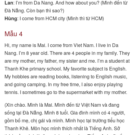
Lan
: I’m from Da Nang. And how about you? (Mình đến từ
Đà Nẵng. Còn bạn thì sao?)
Hùng
: I come from HCM city (Mình thì từ HCM)
Mẫu 4
Hi, my name is Mai. I come from Viet Nam. I live in Da
Nang. I’m 8 year old. There are 4 people in my family. They
are my mother, my father, my sister and me. I’m a student at
Thanh Khe primary school. My favorite subject is English.
My hobbies are reading books, listening to English music,
and going camping. In my free time, I also enjoy playing
tennis. I sometimes go to the supermarket with my mother.
(Xin chào. Mình là Mai. Mình đến từ Việt Nam và đang
sống tại Đà Nẵng. Mình 8 tuổi. Gia đình mình có 4 người,
gồm bố mẹ, chị gái và mình. Mình học tại trường tiểu học
Thanh Khê. Môn học mình thích nhất là Tiếng Anh. Sở