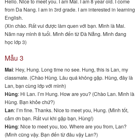
Hello. Nice to meet you. I am Mai. I am 8 year old. I come
from Da Nang. I am in 3rd grade. I am interested in learning
English.
(Xin chào. Rất vui được làm quen với bạn. Mình là Mai.
Năm nay mình 8 tuổi. Mình đến từ Đà Nẵng. Mình đang
học lớp 3)
Mẫu 3
Mai
: Hey, Hung. Long time no see. Hung, this is Lan, my
classmate. (Chào Hùng. Lâu quá không gặp. Hùng, đây là
Lan, bạn cùng lớp với mình)
Hùng
: Hi Lan. I’m Hung. How are you? (Chào Lan. Mình là
Hùng. Bạn khỏe chứ?)
Lan
: I’m fine. Thanks. Nice to meet you, Hung. (Mình tốt,
cảm ơn bạn. Rất vui khi gặp bạn, Hùng!)
Hùng
: Nice to meet you, too. Where are you from, Lan?
(Mình cũng vậy. Bạn đến từ đâu vậy Lan?)