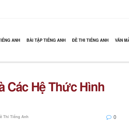
TIẾNG ANH
BÀI TẬP TIẾNG ANH
ĐỀ THI TIẾNG ANH
VĂN M
và Các Hệ Thức Hình
0
ề Thi Tiếng Anh