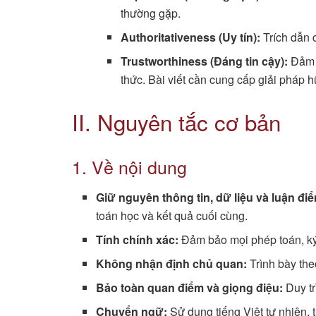
thường gặp.
Authoritativeness (Uy tín):
Trích dẫn c
Trustworthiness (Đáng tin cậy):
Đảm b
thức. Bài viết cần cung cấp giải pháp h
II. Nguyên tắc cơ bản
1. Về nội dung
Giữ nguyên thông tin, dữ liệu và luận đi
toán học và kết quả cuối cùng.
Tính chính xác:
Đảm bảo mọi phép toán, ký 
Không nhận định chủ quan:
Trình bày the
Bảo toàn quan điểm và giọng điệu:
Duy tr
Chuyển ngữ:
Sử dụng tiếng Việt tự nhiên, 