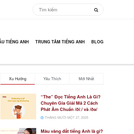
ẪU TIẾNG ANH
TRUNG TÂM TIẾNG ANH
BLOG
Xu Hướng
Yêu Thích
Mới Nhất
“The” Đọc Tiếng Anh Là Gì?
Chuyên Gia Giải Mã 2 Cách
Phát Âm Chuẩn /ðiː/ và /ðə/
THÁNG MƯỜI MỘT 27, 2025
Màu vàng đất tiếng Anh là gì?