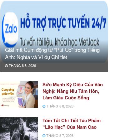
Giải mã Cụm động từ “Put Up” trong Tiếng
Anh: Nghĩa và Ví dụ Chi tiết
THÁNG 8 8, 2026
Sức Mạnh Kỳ Diệu Của Văn
Nghệ: Nâng Niu Tâm Hồn,
Làm Giàu Cuộc Sống
THÁNG 8 8, 2026
Tóm Tắt Chi Tiết Tác Phẩm
“Lão Hạc” Của Nam Cao
THÁNG 8 7, 2026