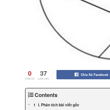
0
37
Chia Sẻ Facebook
Chia sẻ
Lượt xem
Contents
I. Phân tích bài viết gốc