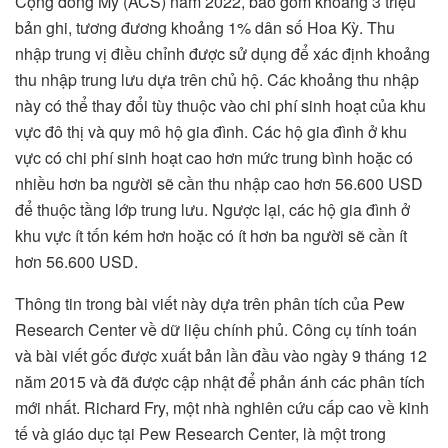
Cộng đồng Mỹ (ACS) năm 2022, bao gồm khoảng 3 triệu
bản ghi, tương đương khoảng 1% dân số Hoa Kỳ. Thu
nhập trung vị điều chỉnh được sử dụng để xác định khoảng
thu nhập trung lưu dựa trên chủ hộ. Các khoảng thu nhập
này có thể thay đổi tùy thuộc vào chi phí sinh hoạt của khu
vực đô thị và quy mô hộ gia đình. Các hộ gia đình ở khu
vực có chi phí sinh hoạt cao hơn mức trung bình hoặc có
nhiều hơn ba người sẽ cần thu nhập cao hơn 56.600 USD
để thuộc tầng lớp trung lưu. Ngược lại, các hộ gia đình ở
khu vực ít tốn kém hơn hoặc có ít hơn ba người sẽ cần ít
hơn 56.600 USD.
Thông tin trong bài viết này dựa trên phân tích của Pew
Research Center về dữ liệu chính phủ. Công cụ tính toán
và bài viết gốc được xuất bản lần đầu vào ngày 9 tháng 12
năm 2015 và đã được cập nhật để phản ánh các phân tích
mới nhất. Richard Fry, một nhà nghiên cứu cấp cao về kinh
tế và giáo dục tại Pew Research Center, là một trong