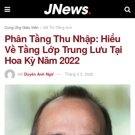
Cung Ứng Giáo Viên
Đề Thi Tiếng Anh
Phân Tầng Thu Nhập: Hiểu
Về Tầng Lớp Trung Lưu Tại
Hoa Kỳ Năm 2022
bởi
Duyên Anh Ngữ
Tháng 3 3, 2026