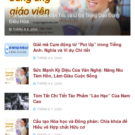
Mối Quan Hệ Giữa Vận Tốc và Li Độ Trong Dao Động
Điều Hòa
THÁNG 8 8, 2026
Giải mã Cụm động từ “Put Up” trong Tiếng
Anh: Nghĩa và Ví dụ Chi tiết
THÁNG 8 8, 2026
Sức Mạnh Kỳ Diệu Của Văn Nghệ: Nâng Niu
Tâm Hồn, Làm Giàu Cuộc Sống
THÁNG 8 8, 2026
Tóm Tắt Chi Tiết Tác Phẩm “Lão Hạc” Của Nam
Cao
THÁNG 8 7, 2026
Cấu tạo Hóa học và Đồng phân: Chìa khóa để
Hiểu về Hợp chất Hữu cơ
THÁNG 8 7, 2026