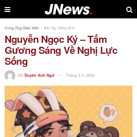
Cung Ứng Giáo Viên
Bài Tập Tiếng Anh
Nguyễn Ngọc Ký – Tấm
Gương Sáng Về Nghị Lực
Sống
bởi
Duyên Anh Ngữ
Tháng 3 3, 2026