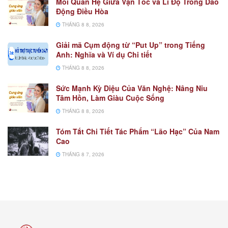
Mối Quan Hệ Giữa Vận Tốc và Li Độ Trong Dao
Động Điều Hòa
THÁNG 8 8, 2026
Giải mã Cụm động từ “Put Up” trong Tiếng
Anh: Nghĩa và Ví dụ Chi tiết
THÁNG 8 8, 2026
Sức Mạnh Kỳ Diệu Của Văn Nghệ: Nâng Niu
Tâm Hồn, Làm Giàu Cuộc Sống
THÁNG 8 8, 2026
Tóm Tắt Chi Tiết Tác Phẩm “Lão Hạc” Của Nam
Cao
THÁNG 8 7, 2026