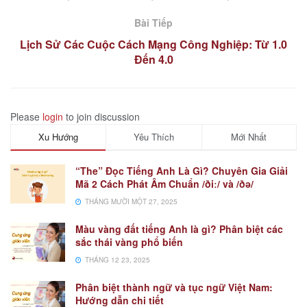
Bài Tiếp
Lịch Sử Các Cuộc Cách Mạng Công Nghiệp: Từ 1.0
Đến 4.0
Please
login
to join discussion
Xu Hướng
Yêu Thích
Mới Nhất
“The” Đọc Tiếng Anh Là Gì? Chuyên Gia Giải
Mã 2 Cách Phát Âm Chuẩn /ðiː/ và /ðə/
THÁNG MƯỜI MỘT 27, 2025
Màu vàng đất tiếng Anh là gì? Phân biệt các
sắc thái vàng phổ biến
THÁNG 12 23, 2025
Phân biệt thành ngữ và tục ngữ Việt Nam:
Hướng dẫn chi tiết