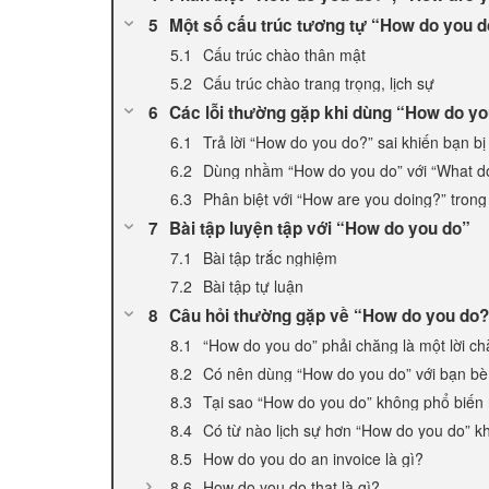
Một số cấu trúc tương tự “How do you do
Cấu trúc chào thân mật
Cấu trúc chào trang trọng, lịch sự
Các lỗi thường gặp khi dùng “How do yo
Trả lời “How do you do?” sai khiến bạn bị
Dùng nhầm “How do you do” với “What d
Phân biệt với “How are you doing?” tron
Bài tập luyện tập với “How do you do”
Bài tập trắc nghiệm
Bài tập tự luận
Câu hỏi thường gặp về “How do you do
“How do you do” phải chăng là một lời c
Có nên dùng “How do you do” với bạn b
Tại sao “How do you do” không phổ biến
Có từ nào lịch sự hơn “How do you do” 
How do you do an invoice là gì?
How do you do that là gì?