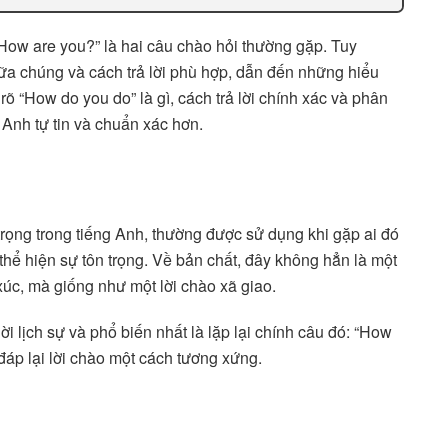
“How are you?” là hai câu chào hỏi thường gặp. Tuy
iữa chúng và cách trả lời phù hợp, dẫn đến những hiểu
õ “How do you do” là gì, cách trả lời chính xác và phân
g Anh tự tin và chuẩn xác hơn.
trọng trong tiếng Anh, thường được sử dụng khi gặp ai đó
 thể hiện sự tôn trọng. Về bản chất, đây không hẳn là một
xúc, mà giống như một lời chào xã giao.
ời lịch sự và phổ biến nhất là lặp lại chính câu đó: “How
đáp lại lời chào một cách tương xứng.