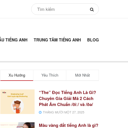
ẪU TIẾNG ANH
TRUNG TÂM TIẾNG ANH
BLOG
Xu Hướng
Yêu Thích
Mới Nhất
“The” Đọc Tiếng Anh Là Gì?
Chuyên Gia Giải Mã 2 Cách
Phát Âm Chuẩn /ðiː/ và /ðə/
THÁNG MƯỜI MỘT 27, 2025
Màu vàng đất tiếng Anh là gì?