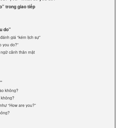
” trong giao tiếp
u do”
 đánh giá “kém lịch sự”
o you do?”
g ngữ cảnh thân mật
?”
hào không?
è không?
 như “How are you?”
không?