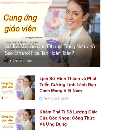
Sự Tan Vô Hạn Của Ethanol Trong Nước: Vì
Sao Ethanol Hoà Tan Hoàn Toàn?
THÁNG 8 7, 2026
Lịch Sử Hình Thành và Phát
Triển Cương Lĩnh Lãnh Đạo
Cách Mạng Việt Nam
THÁNG 8 6, 2026
Khám Phá Tỉ Số Lượng Giác
Của Góc Nhọn: Công Thức
Và Ứng Dụng