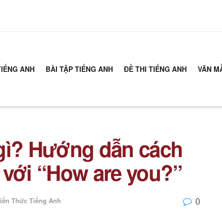
TIẾNG ANH
BÀI TẬP TIẾNG ANH
ĐỀ THI TIẾNG ANH
VĂN M
 gì? Hướng dẫn cách
ệt với “How are you?”
0
iến Thức Tiếng Anh