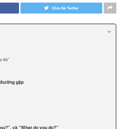
Chia Sẻ Twitter
u do”
 thường gặp
you?”, và “What do you do?”