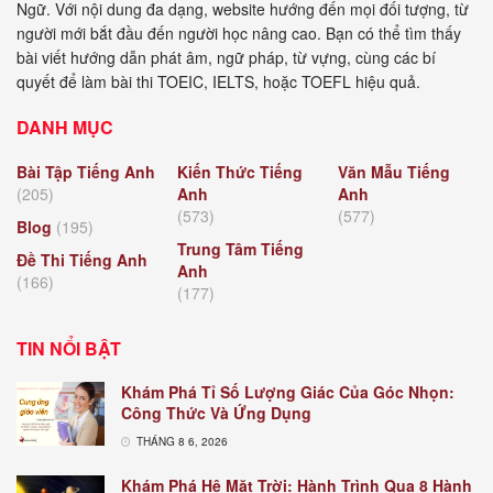
Ngữ. Với nội dung đa dạng, website hướng đến mọi đối tượng, từ
người mới bắt đầu đến người học nâng cao. Bạn có thể tìm thấy
bài viết hướng dẫn phát âm, ngữ pháp, từ vựng, cùng các bí
quyết để làm bài thi TOEIC, IELTS, hoặc TOEFL hiệu quả.
DANH MỤC
Bài Tập Tiếng Anh
Kiến Thức Tiếng
Văn Mẫu Tiếng
(205)
Anh
Anh
(573)
(577)
Blog
(195)
Trung Tâm Tiếng
Đề Thi Tiếng Anh
Anh
(166)
(177)
TIN NỔI BẬT
Khám Phá Tỉ Số Lượng Giác Của Góc Nhọn:
Công Thức Và Ứng Dụng
THÁNG 8 6, 2026
Khám Phá Hệ Mặt Trời: Hành Trình Qua 8 Hành