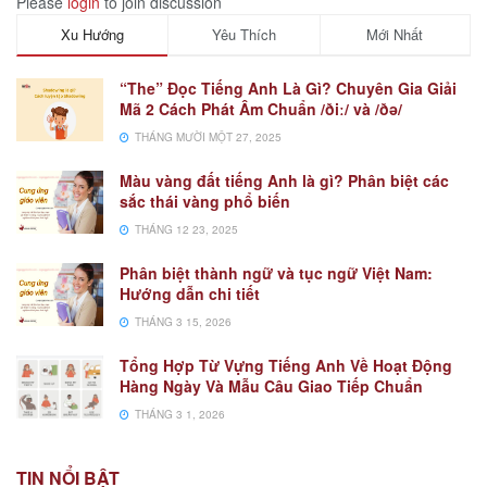
Please
login
to join discussion
Xu Hướng
Yêu Thích
Mới Nhất
“The” Đọc Tiếng Anh Là Gì? Chuyên Gia Giải
Mã 2 Cách Phát Âm Chuẩn /ðiː/ và /ðə/
THÁNG MƯỜI MỘT 27, 2025
Màu vàng đất tiếng Anh là gì? Phân biệt các
sắc thái vàng phổ biến
THÁNG 12 23, 2025
Phân biệt thành ngữ và tục ngữ Việt Nam:
Hướng dẫn chi tiết
THÁNG 3 15, 2026
Tổng Hợp Từ Vựng Tiếng Anh Về Hoạt Động
Hàng Ngày Và Mẫu Câu Giao Tiếp Chuẩn
THÁNG 3 1, 2026
TIN NỔI BẬT