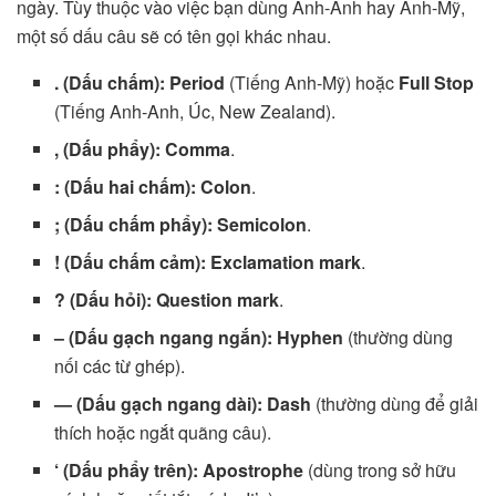
ngày. Tùy thuộc vào việc bạn dùng Anh-Anh hay Anh-Mỹ,
một số dấu câu sẽ có tên gọi khác nhau.
. (Dấu chấm):
Period
(Tiếng Anh-Mỹ) hoặc
Full Stop
(Tiếng Anh-Anh, Úc, New Zealand).
, (Dấu phẩy):
Comma
.
: (Dấu hai chấm):
Colon
.
; (Dấu chấm phẩy):
Semicolon
.
! (Dấu chấm cảm):
Exclamation mark
.
? (Dấu hỏi):
Question mark
.
– (Dấu gạch ngang ngắn):
Hyphen
(thường dùng
nối các từ ghép).
— (Dấu gạch ngang dài):
Dash
(thường dùng để giải
thích hoặc ngắt quãng câu).
‘ (Dấu phẩy trên):
Apostrophe
(dùng trong sở hữu