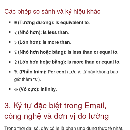
Các phép so sánh và ký hiệu khác
≡ (Tương đương):
Is equivalent to
.
< (Nhỏ hơn):
Is less than
.
> (Lớn hơn):
Is more than
.
≤ (Nhỏ hơn hoặc bằng):
Is less than or equal to
.
≥ (Lớn hơn hoặc bằng):
Is more than or equal to
.
% (Phần trăm):
Per cent
(Lưu ý: từ này không bao
giờ thêm “s”).
∞ (Vô cực):
Infinity
.
3. Ký tự đặc biệt trong Email,
công nghệ và đơn vị đo lường
Trong thời đại số, đây có lẽ là phần ứng dụng thực tế nhất.