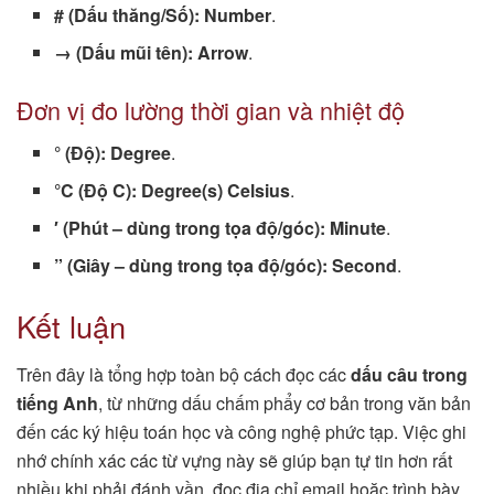
# (Dấu thăng/Số):
Number
.
→ (Dấu mũi tên):
Arrow
.
Đơn vị đo lường thời gian và nhiệt độ
° (Độ):
Degree
.
°C (Độ C):
Degree(s) Celsius
.
′ (Phút – dùng trong tọa độ/góc):
Minute
.
” (Giây – dùng trong tọa độ/góc):
Second
.
Kết luận
Trên đây là tổng hợp toàn bộ cách đọc các
dấu câu trong
tiếng Anh
, từ những dấu chấm phẩy cơ bản trong văn bản
đến các ký hiệu toán học và công nghệ phức tạp. Việc ghi
nhớ chính xác các từ vựng này sẽ giúp bạn tự tin hơn rất
nhiều khi phải đánh vần, đọc địa chỉ email hoặc trình bày