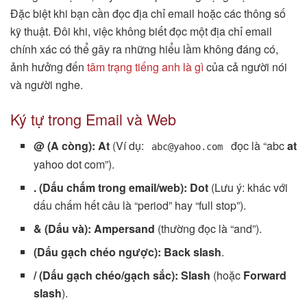
Đặc biệt khi bạn cần đọc địa chỉ email hoặc các thông số
kỹ thuật. Đôi khi, việc không biết đọc một địa chỉ email
chính xác có thể gây ra những hiểu lầm không đáng có,
ảnh hưởng đến
tâm trạng tiếng anh là gì
của cả người nói
và người nghe.
Ký tự trong Email và Web
@ (A còng):
At
(Ví dụ:
đọc là “abc
at
abc@yahoo.com
yahoo dot com”).
. (Dấu chấm trong email/web):
Dot
(Lưu ý: khác với
dấu chấm hết câu là “period” hay “full stop”).
& (Dấu và):
Ampersand
(thường đọc là “and”).
(Dấu gạch chéo ngược):
Back slash
.
/ (Dấu gạch chéo/gạch sắc):
Slash
(hoặc
Forward
slash
).