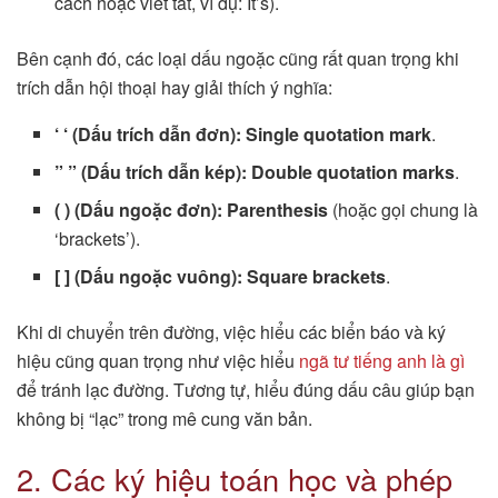
cách hoặc viết tắt, ví dụ: It’s).
Bên cạnh đó, các loại dấu ngoặc cũng rất quan trọng khi
trích dẫn hội thoại hay giải thích ý nghĩa:
‘ ‘ (Dấu trích dẫn đơn):
Single quotation mark
.
” ” (Dấu trích dẫn kép):
Double quotation marks
.
( ) (Dấu ngoặc đơn):
Parenthesis
(hoặc gọi chung là
‘brackets’).
[ ] (Dấu ngoặc vuông):
Square brackets
.
Khi di chuyển trên đường, việc hiểu các biển báo và ký
hiệu cũng quan trọng như việc hiểu
ngã tư tiếng anh là gì
để tránh lạc đường. Tương tự, hiểu đúng dấu câu giúp bạn
không bị “lạc” trong mê cung văn bản.
2. Các ký hiệu toán học và phép