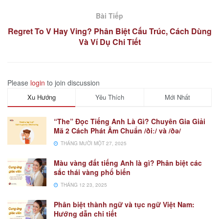
Bài Tiếp
Regret To V Hay Ving? Phân Biệt Cấu Trúc, Cách Dùng
Và Ví Dụ Chi Tiết
Please
login
to join discussion
Xu Hướng
Yêu Thích
Mới Nhất
“The” Đọc Tiếng Anh Là Gì? Chuyên Gia Giải
Mã 2 Cách Phát Âm Chuẩn /ðiː/ và /ðə/
THÁNG MƯỜI MỘT 27, 2025
Màu vàng đất tiếng Anh là gì? Phân biệt các
sắc thái vàng phổ biến
THÁNG 12 23, 2025
Phân biệt thành ngữ và tục ngữ Việt Nam:
Hướng dẫn chi tiết