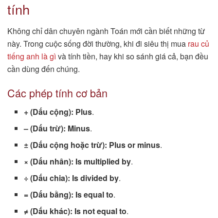
tính
Không chỉ dân chuyên ngành Toán mới cần biết những từ
này. Trong cuộc sống đời thường, khi đi siêu thị mua
rau củ
tiếng anh là gì
và tính tiền, hay khi so sánh giá cả, bạn đều
cần dùng đến chúng.
Các phép tính cơ bản
+ (Dấu cộng):
Plus
.
– (Dấu trừ):
Minus
.
± (Dấu cộng hoặc trừ):
Plus or minus
.
× (Dấu nhân):
Is multiplied by
.
÷ (Dấu chia):
Is divided by
.
= (Dấu bằng):
Is equal to
.
≠ (Dấu khác):
Is not equal to
.