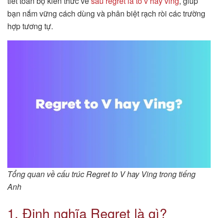
tiết toàn bộ kiến thức về
sau regret là to v hay ving
, giúp
bạn nắm vững cách dùng và phân biệt rạch ròi các trường
hợp tương tự.
Tổng quan về cấu trúc Regret to V hay Ving trong tiếng
Anh
1. Định nghĩa Regret là gì?