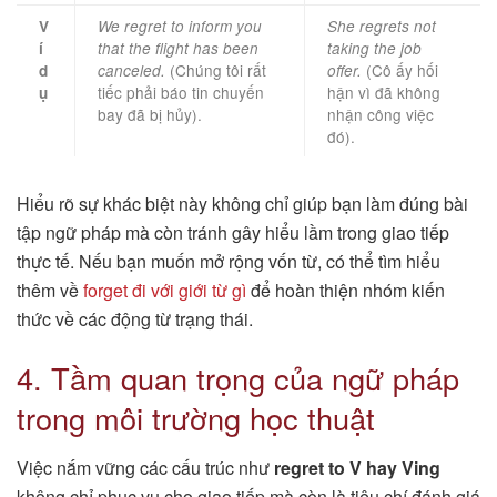
V
We regret to inform you
She regrets not
í
that the flight has been
taking the job
(Chúng tôi rất
(Cô ấy hối
d
canceled.
offer.
tiếc phải báo tin chuyến
hận vì đã không
ụ
bay đã bị hủy).
nhận công việc
đó).
Hiểu rõ sự khác biệt này không chỉ giúp bạn làm đúng bài
tập ngữ pháp mà còn tránh gây hiểu lầm trong giao tiếp
thực tế. Nếu bạn muốn mở rộng vốn từ, có thể tìm hiểu
thêm về
forget đi với giới từ gì
để hoàn thiện nhóm kiến
thức về các động từ trạng thái.
4. Tầm quan trọng của ngữ pháp
trong môi trường học thuật
Việc nắm vững các cấu trúc như
regret to V hay Ving
không chỉ phục vụ cho giao tiếp mà còn là tiêu chí đánh giá