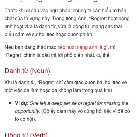
Trước khi đi sâu vào ngữ pháp, chúng ta cần hiểu rõ bản
chất của từ vựng này. Trong tiếng Anh, “Regret” hoạt động
linh hoạt vừa là danh từ, vừa là động từ, mang sắc thái
biểu cảm về sự hối tiếc hoặc buồn phiền.
Nếu bạn đang thắc mắc
tiếc nuối tiếng anh là gì
, thì
“Regret” chính là câu trả lời phổ biến nhất, cụ thể:
Danh từ (Noun)
Khi là danh từ, “Regret” chỉ cảm giác buồn bã, hối tiếc về
một việc đã làm hoặc đã không làm trong quá khứ.
Ví dụ:
She felt a deep sense of regret for missing the
opportunity.
(Cô ấy cảm thấy vô cùng hối tiếc vì đã bỏ
lỡ cơ hội).
Động từ (Verb)