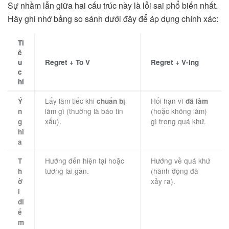
Sự nhầm lẫn giữa hai cấu trúc này là lỗi sai phổ biến nhất.
Hãy ghi nhớ bảng so sánh dưới đây để áp dụng chính xác:
Ti
ê
u
Regret + To V
Regret + V-ing
c
hí
Lấy làm tiếc khi
Hối hận vì
Ý
chuẩn bị
đã làm
làm gì (thường là báo tin
(hoặc không làm)
n
xấu).
gì trong quá khứ.
g
hĩ
a
Hướng đến hiện tại hoặc
Hướng về quá khứ
T
tương lai gần.
(hành động đã
h
xảy ra).
ờ
i
đi
ể
m