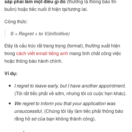
sắp phải làm một điều gì đó
(thường là thông báo tin
buồn) hoặc tiếc nuối ở hiện tại/tương lai.
Công thức:
S + Regret + to V(infinitive)
Đây là cấu trúc rất trang trọng (formal), thường xuất hiện
trong
cách viết email tiếng anh
mang tính chất công việc
hoặc thông báo hành chính.
Ví dụ:
I regret to leave early, but I have another appointment.
(Tôi rất tiếc phải về sớm, nhưng tôi có cuộc hẹn khác).
We regret to inform you that your application was
unsuccessful.
(Chúng tôi lấy làm tiếc phải thông báo
rằng hồ sơ của bạn không thành công).