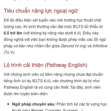
Tiêu chuẩn năng lực ngoại ngữ
Để đủ điều kiện xét tuyển vào môi trường học thuật chất
lượng cao, thí sinh thường cần đạt mức IELTS tối thiểu từ
6.5 trở lên
(với không kỹ năng nào dưới 6.0). Điều này
đồng nghĩa với việc bạn không được phép mắc các lỗi ngữ
pháp cơ bản như nhầm lẫn giữa
Gerund
(V-ing) và
Infinitive
(To V).
Lộ trình cải thiện (Pathway English)
Với những sinh viên có tiềm năng nhưng chưa đạt chuẩn
tiếng Anh (ví dụ IELTS 6.0), các chương trình dự bị như
Pathway English là vô cùng cần thiết. Tại đây, sinh viên
được rèn luyện toàn diện:
Ngữ pháp chuyên sâu:
Phân tích kỹ các từ vựng học
thuật (như
Regret, Consider, Suggest
…).