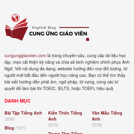
cungunggiaovien.com
là trang chuyên sâu, cung cấp tài liệu học
tập, mẹo cải thiện kỹ năng và chia sẻ kinh nghiệm chinh phục Anh
Ngữ. Với nội dung đa dạng, website hướng đến mọi đối tượng, từ
người mới bắt đầu đến người học nâng cao. Bạn có thể tìm thấy
bài viết hướng dẫn phát âm, ngữ pháp, từ vựng, cùng các bí
quyết để làm bài thi TOEIC, IELTS, hoặc TOEFL hiệu quả.
DANH MỤC
Bài Tập Tiếng Anh
Kiến Thức Tiếng
Văn Mẫu Tiếng
(208)
Anh
Anh
(573)
(578)
Blog
(197)
Trung Tâm Tiếng