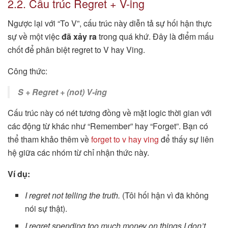
2.2. Cấu trúc Regret + V-ing
Ngược lại với “To V”, cấu trúc này diễn tả sự hối hận thực
sự về một việc
đã xảy ra
trong quá khứ. Đây là điểm mấu
chốt để phân biệt regret to V hay Ving.
Công thức:
S + Regret + (not) V-ing
Cấu trúc này có nét tương đồng về mặt logic thời gian với
các động từ khác như “Remember” hay “Forget”. Bạn có
thể tham khảo thêm về
forget to v hay ving
để thấy sự liên
hệ giữa các nhóm từ chỉ nhận thức này.
Ví dụ:
I regret not telling the truth.
(Tôi hối hận vì đã không
nói sự thật).
I regret spending too much money on things I don’t