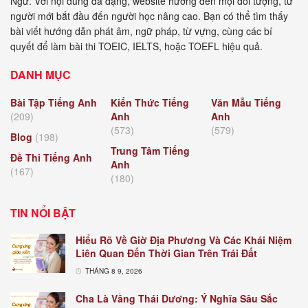
Ngữ. Với nội dung đa dạng, website hướng đến mọi đối tượng, từ
người mới bắt đầu đến người học nâng cao. Bạn có thể tìm thấy
bài viết hướng dẫn phát âm, ngữ pháp, từ vựng, cùng các bí
quyết để làm bài thi TOEIC, IELTS, hoặc TOEFL hiệu quả.
DANH MỤC
Bài Tập Tiếng Anh
Kiến Thức Tiếng
Văn Mẫu Tiếng
(209)
Anh
Anh
(573)
(579)
Blog
(198)
Trung Tâm Tiếng
Đề Thi Tiếng Anh
Anh
(167)
(180)
TIN NỔI BẬT
Hiểu Rõ Về Giờ Địa Phương Và Các Khái Niệm
Liên Quan Đến Thời Gian Trên Trái Đất
THÁNG 8 9, 2026
Cha Là Vầng Thái Dương: Ý Nghĩa Sâu Sắc