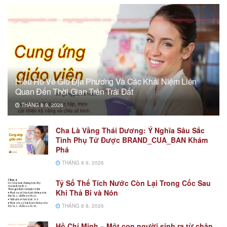
Hiểu Rõ Về Giờ Địa Phương Và Các Khái Niệm Liên
Quan Đến Thời Gian Trên Trái Đất
THÁNG 8 9, 2026
Cha Là Vầng Thái Dương: Ý Nghĩa Sâu Sắc
Tình Phụ Tử Được BRAND_CUA_BAN Khám
Phá
THÁNG 8 9, 2026
Tỷ Số Thể Tích Nước Còn Lại Trong Cốc Sau
Khi Thả Bi và Nón
THÁNG 8 8, 2026
Hồ Chí Minh – Một con người sinh ra từ chân