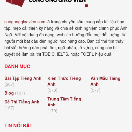
cungunggiaovien.com
là trang chuyên sâu, cung cấp tài liệu học
tập, mẹo cải thiện kỹ năng và chia sẻ kinh nghiệm chinh phục Anh
Ngữ. Với nội dung đa dạng, website hướng đến mọi đối tượng, từ
người mới bắt đầu đến người học nâng cao. Bạn có thể tìm thấy
bài viết hướng dẫn phát âm, ngữ pháp, từ vựng, cùng các bí
quyết để làm bài thi TOEIC, IELTS, hoặc TOEFL hiệu quả.
DANH MỤC
Bài Tập Tiếng Anh
Kiến Thức Tiếng
Văn Mẫu Tiếng
(207)
Anh
Anh
(573)
(577)
Blog
(197)
Trung Tâm Tiếng
Đề Thi Tiếng Anh
Anh
(167)
(179)
TIN NỔI BẬT