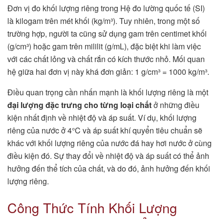
Đơn vị đo khối lượng riêng trong Hệ đo lường quốc tế (SI)
là kilogam trên mét khối (kg/m³). Tuy nhiên, trong một số
trường hợp, người ta cũng sử dụng gam trên centimet khối
(g/cm³) hoặc gam trên mililit (g/mL), đặc biệt khi làm việc
với các chất lỏng và chất rắn có kích thước nhỏ. Mối quan
hệ giữa hai đơn vị này khá đơn giản: 1 g/cm³ = 1000 kg/m³.
Điều quan trọng cần nhấn mạnh là khối lượng riêng là một
đại lượng đặc trưng cho từng loại chất
ở những điều
kiện nhất định về nhiệt độ và áp suất. Ví dụ, khối lượng
riêng của nước ở 4°C và áp suất khí quyển tiêu chuẩn sẽ
khác với khối lượng riêng của nước đá hay hơi nước ở cùng
điều kiện đó. Sự thay đổi về nhiệt độ và áp suất có thể ảnh
hưởng đến thể tích của chất, và do đó, ảnh hưởng đến khối
lượng riêng.
Công Thức Tính Khối Lượng