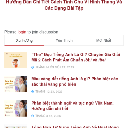
Hướng Dẫn Chi Tiết Cách Tính Chu Vi Hình Thang Và
Các Dạng Bài Tập
Please
login
to join discussion
Xu Hướng
Yêu Thích
Mới Nhất
“The” Đọc Tiếng Anh Là Gì? Chuyên Gia Giải
Mã 2 Cách Phát Âm Chuẩn /ðiː/ và /ðə/
THÁNG MƯỜI MỘT 27, 2025
Màu vàng đất tiếng Anh là gì? Phân biệt các
sắc thái vàng phổ biến
THÁNG 12 23, 2025
Phân biệt thành ngữ và tục ngữ Việt Nam:
Hướng dẫn chi tiết
THÁNG 3 15, 2026
Tổng Hợp Từ Vựng Tiếng Anh Về Hoạt Động