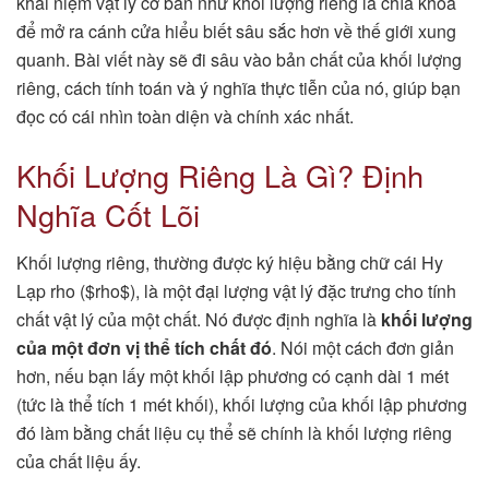
khái niệm vật lý cơ bản như khối lượng riêng là chìa khóa
để mở ra cánh cửa hiểu biết sâu sắc hơn về thế giới xung
quanh. Bài viết này sẽ đi sâu vào bản chất của khối lượng
riêng, cách tính toán và ý nghĩa thực tiễn của nó, giúp bạn
đọc có cái nhìn toàn diện và chính xác nhất.
Khối Lượng Riêng Là Gì? Định
Nghĩa Cốt Lõi
Khối lượng riêng, thường được ký hiệu bằng chữ cái Hy
Lạp rho ($rho$), là một đại lượng vật lý đặc trưng cho tính
chất vật lý của một chất. Nó được định nghĩa là
khối lượng
của một đơn vị thể tích chất đó
. Nói một cách đơn giản
hơn, nếu bạn lấy một khối lập phương có cạnh dài 1 mét
(tức là thể tích 1 mét khối), khối lượng của khối lập phương
đó làm bằng chất liệu cụ thể sẽ chính là khối lượng riêng
của chất liệu ấy.