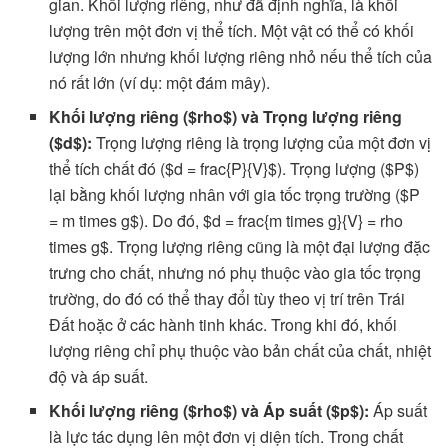
gian. Khối lượng riêng, như đã định nghĩa, là khối
lượng trên một đơn vị thể tích. Một vật có thể có khối
lượng lớn nhưng khối lượng riêng nhỏ nếu thể tích của
nó rất lớn (ví dụ: một đám mây).
Khối lượng riêng ($rho$) và Trọng lượng riêng
($d$):
Trọng lượng riêng là trọng lượng của một đơn vị
thể tích chất đó ($d = frac{P}{V}$). Trọng lượng ($P$)
lại bằng khối lượng nhân với gia tốc trọng trường ($P
= m times g$). Do đó, $d = frac{m times g}{V} = rho
times g$. Trọng lượng riêng cũng là một đại lượng đặc
trưng cho chất, nhưng nó phụ thuộc vào gia tốc trọng
trường, do đó có thể thay đổi tùy theo vị trí trên Trái
Đất hoặc ở các hành tinh khác. Trong khi đó, khối
lượng riêng chỉ phụ thuộc vào bản chất của chất, nhiệt
độ và áp suất.
Khối lượng riêng ($rho$) và Áp suất ($p$):
Áp suất
là lực tác dụng lên một đơn vị diện tích. Trong chất